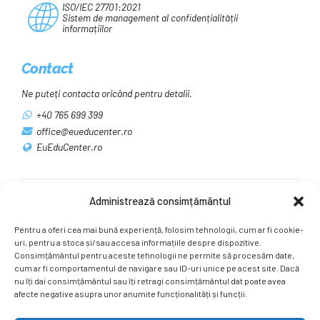
ISO/IEC 27701:2021
Sistem de management al confidențialității
informațiilor
Contact
Ne puteți contacta oricând pentru detalii.
+40 765 699 399
office@eueducenter.ro
EuEduCenter.ro
Administrează consimțământul
Rețele sociale
Pentru a oferi cea mai bună experiență, folosim tehnologii, cum ar fi cookie-
Ne puteți găsi și pe rețelele sociale.
uri, pentru a stoca și/sau accesa informațiile despre dispozitive.
Consimțământul pentru aceste tehnologii ne permite să procesăm date,
cum ar fi comportamentul de navigare sau ID-uri unice pe acest site. Dacă
nu îți dai consimțământul sau îți retragi consimțământul dat poate avea
afecte negative asupra unor anumite funcționalități și funcții.