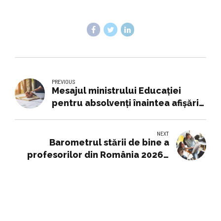
PREVIOUS
Mesajul ministrului Educației
pentru absolvenți înaintea afișării
rezultatelor la Bac 2026. „Alegeți
cu înțelepciune”
NEXT
Barometrul stării de bine a
profesorilor din România 2026 -
38% dintre profesori se gândesc
frecvent să renunțe la catedră |
Educație