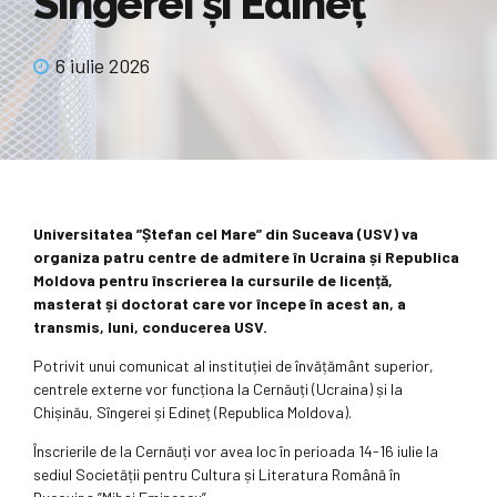
Sîngerei și Edineț
6 iulie 2026
Universitatea ”Ștefan cel Mare” din Suceava (USV) va
organiza patru centre de admitere în Ucraina și Republica
Moldova pentru înscrierea la cursurile de licență,
masterat și doctorat care vor începe în acest an, a
transmis, luni, conducerea USV.
Potrivit unui comunicat al instituției de învățământ superior,
centrele externe vor funcționa la Cernăuți (Ucraina) și la
Chișinău, Sîngerei și Edineț (Republica Moldova).
Înscrierile de la Cernăuți vor avea loc în perioada 14-16 iulie la
sediul Societății pentru Cultura și Literatura Română în