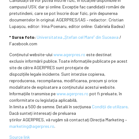
Candidații se vor putea înscrie fizic, în locațiile disponibile în
campusul USV, dar și online. Excepție fac candidații români de
pretutindeni, care se pot înscrie doar fizic, prin depunerea
documentelor în original. AGERPRES/(AS – redactor: Cristian
Lupașcu, editor: Irina Poenaru, editor online: Gabriela Badea)
* Sursa foto:
Universitatea „Ștefan cel Mare” din Suceava
/
Facebook.com
Conținutul website-ului
www.agerpres.ro
este destinat
exclusiv informării publice. Toate informaţiile publicate pe acest
site de către AGERPRES sunt protejate de
dispoziţiile legale incidente. Sunt interzise copierea,
reproducerea, recompilarea, modificarea, precum şi orice
modalitate de exploatare a conţinutului acestui website.
Informaţiile transmise pe
www.agerpres.ro
pot fi preluate, în
conformitate cu legislaţia aplicabilă,
în limita a 500 de semne. Detalii în secţiunea
Condiţii de utilizare
.
Dacă sunteţi interesaţi de preluarea
ştirilor AGERPRES, vă rugăm să contactaţi Direcţia Marketing –
marketing@agerpres.ro
.
Source link