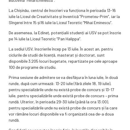
Bucovina ”Mihai Eminescu”.
La Chișinău, centrul de înscrieri va funcționa în perioada 13-16
iulie la Liceul de Creativitate și Inventică ”Prometeu-Prim”, iar la
Sîngerei între 15 și16 iulie la Liceul Teoretic ”Mihai Eminescu”.
De asemenea, la Edineț, potențialii studenți ai USV se pot înscrie
pe 14 iulie la Liceul Teoretic ”Pan Halippa”.
La sediul USV, înscrierile încep pe 13 iulie. În acest an, pentru
ciclurile de studii de licență, masterat și doctorat, sunt
disponibile 3.205 locuri bugetate, repartizate pe cele aproape
100 de programe de studiu.
Prima sesiune de admitere se va desfășura în luna iulie, în două
runde, după cum urmează: 13-20 iulie (fără zilele 18, 19 iulie),
pentru specializările unde nu există probe de concurs și 13-17
iulie, pentru specializările unde există probe de concurs – prima
rundă. Ulterior, în perioada 29-30 iulie (până la ora 13:00),
pentru specializările unde nu există probe de concurs și la care
vor rămâne locuri disponibile va fi organizată cea de-a doua
rundă.