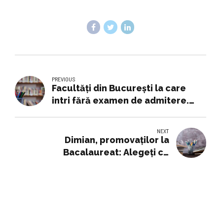
PREVIOUS
Facultăți din București la care
intri fără examen de admitere.
Unde contează doar dosarul sau
media de la BAC
NEXT
Dimian, promovaților la
Bacalaureat: Alegeți cu
înțelepciune calea pe care o veți
urma; rezultatele - până marți, la
12:00