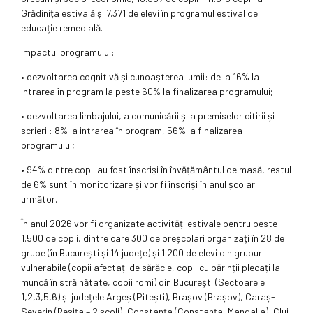
Grădinița estivală și 7.371 de elevi în programul estival de
educație remedială.
Impactul programului:
• dezvoltarea cognitivă și cunoașterea lumii: de la 16% la
intrarea în program la peste 60% la finalizarea programului;
• dezvoltarea limbajului, a comunicării și a premiselor citirii și
scrierii: 8% la intrarea în program, 56% la finalizarea
programului;
• 94% dintre copii au fost înscriși în învățământul de masă, restul
de 6% sunt în monitorizare și vor fi înscriși în anul școlar
următor.
În anul 2026 vor fi organizate activități estivale pentru peste
1.500 de copii, dintre care 300 de preșcolari organizați în 28 de
grupe (în București și 14 județe) și 1.200 de elevi din grupuri
vulnerabile (copii afectați de sărăcie, copii cu părinții plecați la
muncă în străinătate, copii romi) din București (Sectoarele
1,2,3,5,6) și județele Argeș (Pitești), Brașov (Brașov), Caraș-
Severin (Reșița – 2 școli), Constanța (Constanța, Mangalia), Cluj