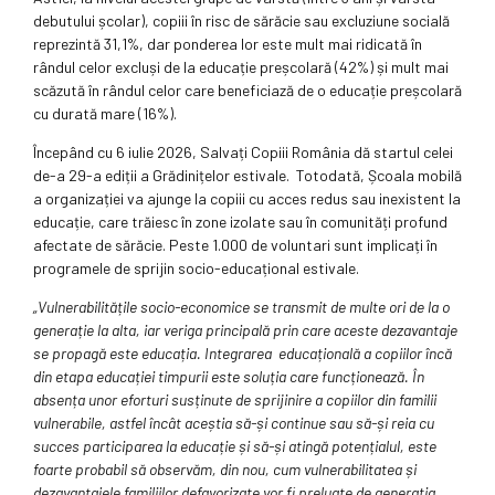
debutului școlar), copiii în risc de sărăcie sau excluziune socială
reprezintă 31,1%, dar ponderea lor este mult mai ridicată în
rândul celor excluși de la educație preșcolară (42%) și mult mai
scăzută în rândul celor care beneficiază de o educație preșcolară
cu durată mare (16%).
Începând cu 6 iulie 2026, Salvați Copiii România dă startul celei
de-a 29-a ediții a Grădinițelor estivale. Totodată, Școala mobilă
a organizației va ajunge la copiii cu acces redus sau inexistent la
educație, care trăiesc în zone izolate sau în comunități profund
afectate de sărăcie. Peste 1.000 de voluntari sunt implicați în
programele de sprijin socio-educațional estivale.
„Vulnerabilitățile socio-economice se transmit de multe ori de la o
generație la alta, iar veriga principală prin care aceste dezavantaje
se propagă este educația. Integrarea educațională a copiilor încă
din etapa educației timpurii este soluția care funcționează. În
absența unor eforturi susținute de sprijinire a copiilor din familii
vulnerabile, astfel încât aceștia să-și continue sau să-și reia cu
succes participarea la educație și să-și atingă potențialul, este
foarte probabil să observăm, din nou, cum vulnerabilitatea și
dezavantajele familiilor defavorizate vor fi preluate de generația