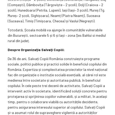
(Comșești), Dâmbovița (Târgoviște – 2 școli), Dolj (Craiova – 2
școli), Hunedoara (Petrila, Lupeni), Iași (Iași– 3 școli), Mureș (Tg.
Mureș– 2 școli, Sighișoara), Neamț (Piatra Neamț), Suceava
(Suceava), Timiș (Timișoara, Checea) și Vaslui (Negrești).
Totodată, Școala mobilă va ajunge în comunitățile vulnerabile
din București, sectoarele 5 și 6 și Iași – zona Șes Bahlui si mediul
rural din județ.
Despre Organizaţia Salvaţi Copiii:
De 36 de ani, Salvați Copiii România construiește programe
sociale, politici publice și practici solide în beneficiul copilului din
România. Expertiza și complexitatea proiectelor la nivel național
fac din organizație o instituție socială esențială, al cărei rol este
medierea între societate și autoritatea publică, în beneficiul
copilului. În cele peste trei decenii de activitate, Salvați Copiii a
intervenit activ în societate, identificând soluții concrete pentru
protejarea și sprijinirea copiilor vulnerabili, și a militat, în același
timp, pentru o colaborare viabilă cu autoritățile decidente,
pentru asigurarea interesului superior al copilului. Salvați Copiii
și-a asumat rolul de supraveghere vigilentă a autorităților