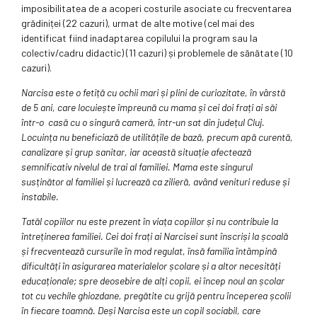
imposibilitatea de a acoperi costurile asociate cu frecventarea
grădiniței (22 cazuri), urmat de alte motive (cel mai des
identificat fiind inadaptarea copilului la program sau la
colectiv/cadru didactic) (11 cazuri) și problemele de sănătate (10
cazuri).
Narcisa este o fetiță cu ochii mari și plini de curiozitate, în vârstă
de 5 ani, care locuiește împreună cu mama și cei doi frați ai săi
într-o casă cu o singură cameră, într-un sat din județul Cluj.
Locuința nu beneficiază de utilitățile de bază, precum apă curentă,
canalizare și grup sanitar, iar această situație afectează
semnificativ nivelul de trai al familiei. Mama este singurul
susținător al familiei și lucrează ca zilieră, având venituri reduse și
instabile.
Tatăl copiilor nu este prezent în viața copiilor și nu contribuie la
întreținerea familiei. Cei doi frați ai Narcisei sunt înscriși la școală
și frecventează cursurile în mod regulat, însă familia întâmpină
dificultăți în asigurarea materialelor școlare și a altor necesități
educaționale; spre deosebire de alți copii, ei încep noul an școlar
tot cu vechile ghiozdane, pregătite cu grijă pentru începerea școlii
în fiecare toamnă. Deși Narcisa este un copil sociabil, care