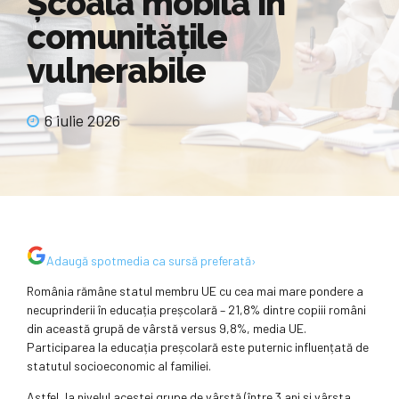
Școala mobilă în
comunitățile
vulnerabile
6 iulie 2026
Adaugă
spotmedia
ca sursă preferată
›
România rămâne statul membru UE cu cea mai mare pondere a
necuprinderii în educația preșcolară – 21,8% dintre copiii români
din această grupă de vârstă versus 9,8%, media UE.
Participarea la educația preșcolară este puternic influențată de
statutul socioeconomic al familiei.
Astfel, la nivelul acestei grupe de vârstă (între 3 ani și vârsta