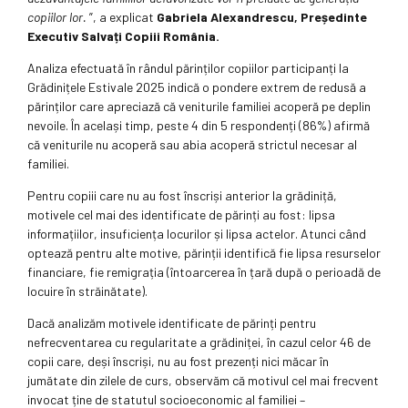
copiilor lor.
”, a explicat
Gabriela Alexandrescu, Președinte
Executiv Salvați Copiii România.
Analiza efectuată în rândul părinților copiilor participanți la
Grădinițele Estivale 2025 indică o pondere extrem de redusă a
părinților care apreciază că veniturile familiei acoperă pe deplin
nevoile. În același timp, peste 4 din 5 respondenți (86%) afirmă
că veniturile nu acoperă sau abia acoperă strictul necesar al
familiei.
Pentru copiii care nu au fost înscriși anterior la grădiniță,
motivele cel mai des identificate de părinți au fost: lipsa
informațiilor, insuficiența locurilor și lipsa actelor. Atunci când
optează pentru alte motive, părinții identifică fie lipsa resurselor
financiare, fie remigrația (întoarcerea în țară după o perioadă de
locuire în străinătate).
Dacă analizăm motivele identificate de părinți pentru
nefrecventarea cu regularitate a grădiniței, în cazul celor 46 de
copii care, deși înscriși, nu au fost prezenți nici măcar în
jumătate din zilele de curs, observăm că motivul cel mai frecvent
invocat ține de statutul socioeconomic al familiei –