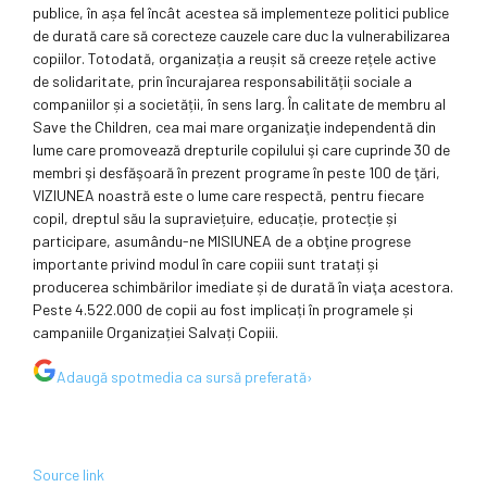
publice, în așa fel încât acestea să implementeze politici publice
de durată care să corecteze cauzele care duc la vulnerabilizarea
copiilor. Totodată, organizația a reușit să creeze rețele active
de solidaritate, prin încurajarea responsabilității sociale a
companiilor și a societății, în sens larg. În calitate de membru al
Save the Children, cea mai mare organizaţie independentă din
lume care promovează drepturile copilului şi care cuprinde 30 de
membri şi desfăşoară în prezent programe în peste 100 de ţări,
VIZIUNEA noastră este o lume care respectă, pentru fiecare
copil, dreptul său la supraviețuire, educație, protecție și
participare, asumându-ne MISIUNEA de a obţine progrese
importante privind modul în care copiii sunt tratați și
producerea schimbărilor imediate și de durată în viaţa acestora.
Peste 4.522.000 de copii au fost implicați în programele și
campaniile Organizației Salvați Copiii.
Adaugă
spotmedia
ca sursă preferată
›
Source link