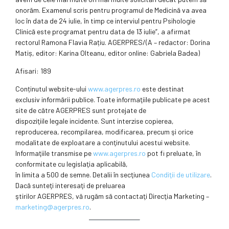
onorăm. Examenul scris pentru programul de Medicină va avea
loc în data de 24 iulie, în timp ce interviul pentru Psihologie
Clinică este programat pentru data de 13 iulie”, a afirmat
rectorul Ramona Flavia Rațiu. AGERPRES/(A – redactor: Dorina
Matiș, editor: Karina Olteanu, editor online: Gabriela Badea)
Afisari: 189
Conținutul website-ului
www.agerpres.ro
este destinat
exclusiv informării publice. Toate informaţiile publicate pe acest
site de către AGERPRES sunt protejate de
dispoziţiile legale incidente. Sunt interzise copierea,
reproducerea, recompilarea, modificarea, precum şi orice
modalitate de exploatare a conţinutului acestui website.
Informaţiile transmise pe
www.agerpres.ro
pot fi preluate, în
conformitate cu legislaţia aplicabilă,
în limita a 500 de semne. Detalii în secţiunea
Condiţii de utilizare
.
Dacă sunteţi interesaţi de preluarea
ştirilor AGERPRES, vă rugăm să contactaţi Direcţia Marketing –
marketing@agerpres.ro
.