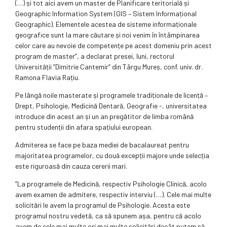
(…) și tot aici avem un master de Planificare teritorială și
Geographic Information System (GIS – Sistem Informațional
Geographic). Elementele acestea de sisteme informaționale
geografice sunt la mare căutare și noi venim în întâmpinarea
celor care au nevoie de competențe pe acest domeniu prin acest
program de master”, a declarat presei, luni, rectorul
Universității ”Dimitrie Cantemir” din Târgu Mureș, conf. univ. dr.
Ramona Flavia Rațiu.
Pe lângă noile masterate și programele tradiționale de licență –
Drept, Psihologie, Medicină Dentară, Geografie -, universitatea
introduce din acest an și un an pregătitor de limba română
pentru studenții din afara spațiului european.
Admiterea se face pe baza mediei de bacalaureat pentru
majoritatea programelor, cu două excepții majore unde selecția
este riguroasă din cauza cererii mari.
”La programele de Medicină, respectiv Psihologie Clinică, acolo
avem examen de admitere, respectiv interviu (…). Cele mai multe
solicitări le avem la programul de Psihologie. Acesta este
programul nostru vedetă, ca să spunem așa, pentru că acolo
avem de cele mai multe ori mai multe solicitări decât putem să