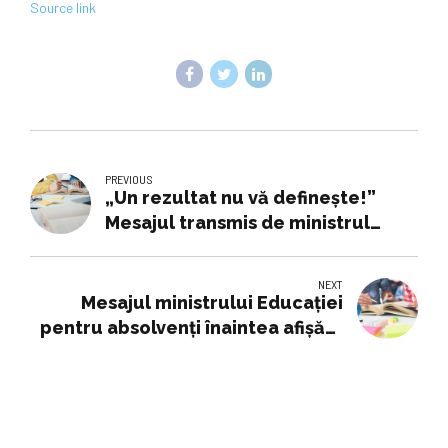
Source link
PREVIOUS
„Un rezultat nu vă definește!”
Mesajul transmis de ministrul
Educației pentru elevii care nu iau
BAC-ul în această sesiune
NEXT
Mesajul ministrului Educației
pentru absolvenți înaintea afișării
rezultatelor la Bac 2026. „Alegeți
cu înțelepciune”