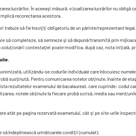
area lucrărilor. În aceeaşi măsură, vizualizarea lucrărilor nu obligă
u implică recorectarea acestora.
ori trebuie să fie însoţiţi obligatoriu de un părinte/reprezentant legal.
trebuie să completeze, să semneze şi să depună/transmită prin mijloac
 soluţionării contestaţiei poate modifica, după caz, nota iniţială, p
ulie.
nonimizată, utilizându-se codurile individuale care înlocuiesc numele
robă susţinută. Pentru comunicarea notelor obţinute, înainte de etap
ista rezultatelor examenului de bacalaureat, care cuprinde: codul c
lizarea, notele obţinute la fiecare probă scrisă, media sau menţiu
te atât pe pagina rezervată examenului, cât şi pe site-urile inspect
 să îndeplinească următoarele condiţii (cumulat):