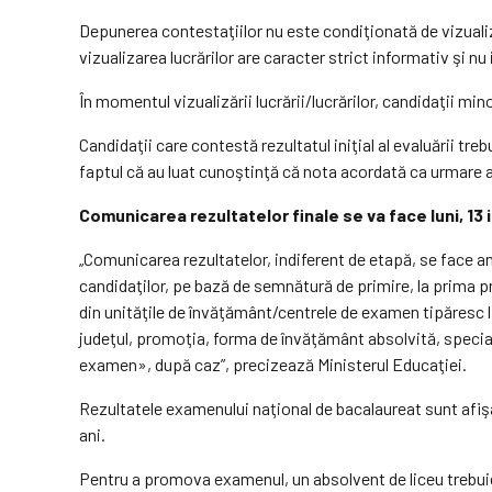
Depunerea contestaţiilor nu este condiţionată de vizualiz
vizualizarea lucrărilor are caracter strict informativ şi n
În momentul vizualizării lucrării/lucrărilor, candidaţii min
Candidaţii care contestă rezultatul iniţial al evaluării 
faptul că au luat cunoştinţă că nota acordată ca urmare a
Comunicarea rezultatelor finale se va face luni, 13 i
„Comunicarea rezultatelor, indiferent de etapă, se face a
candidaţilor, pe bază de semnătură de primire, la prima p
din unităţile de învăţământ/centrele de examen tipăresc l
judeţul, promoţia, forma de învăţământ absolvită, specia
examen», după caz”, precizează Ministerul Educaţiei.
Rezultatele examenului naţional de bacalaureat sunt afişa
ani.
Pentru a promova examenul, un absolvent de liceu trebuie