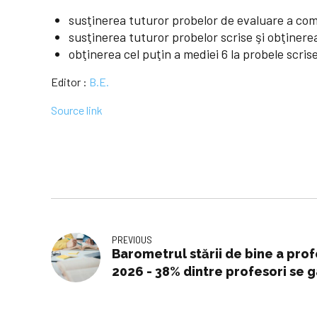
susţinerea tuturor probelor de evaluare a comp
susţinerea tuturor probelor scrise şi obţinerea 
obţinerea cel puţin a mediei 6 la probele scris
Editor :
B.E.
Source link
PREVIOUS
Barometrul stării de bine a pro
2026 - 38% dintre profesori se 
renunțe la catedră | Educație