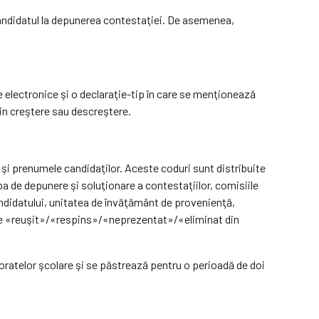
 candidatul la depunerea contestaţiei. De asemenea,
e electronice şi o declaraţie-tip în care se menţionează
rin creştere sau descreştere.
 şi prenumele candidaţilor. Aceste coduri sunt distribuite
a de depunere şi soluţionare a contestaţiilor, comisiile
andidatului, unitatea de învăţământ de provenienţă,
nile «reuşit»/«respins»/«neprezentat»/«eliminat din
oratelor şcolare şi se păstrează pentru o perioadă de doi