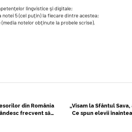
etenţelor lingvistice şi digitale;
notei 5 (cel puţin) la fiecare dintre acestea;
e (media notelor obţinute la probele scrise).
fesorilor din România
„Visam la Sfântul Sava,
gândesc frecvent să
Ce spun elevii înaintea