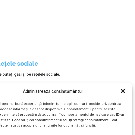
ețele sociale
e puteți găsi și pe rețelele sociale.
Administrează consimțământul
i cea mai bună experiență, folosim tehnologii, cum ar fi cookie-uri, pentru a
 accesa informațiile despre dispozitive. Consimțământul pentru aceste
e permite să procesăm date, cum ar fi comportamentul de navigare sau ID-uri
st site. Dacă nu îți dai consimțământul sau îți retragi consimțământul dat
ecte negative asupra unor anumite funcționalități și funcții.