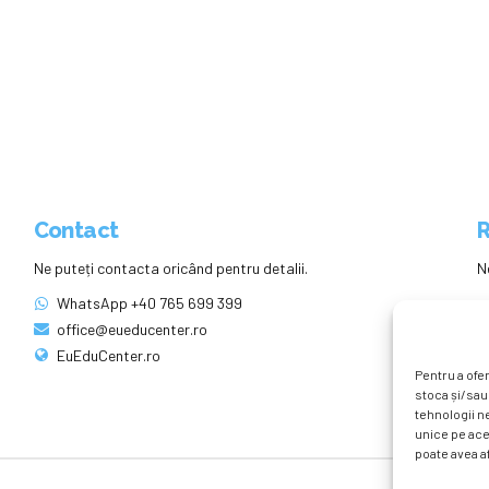
Contact
R
Ne puteți contacta oricând pentru detalii.
N
WhatsApp +40 765 699 399
office@eueducenter.ro
EuEduCenter.ro
Pentru a ofer
stoca și/sau
tehnologii n
unice pe ace
poate avea af