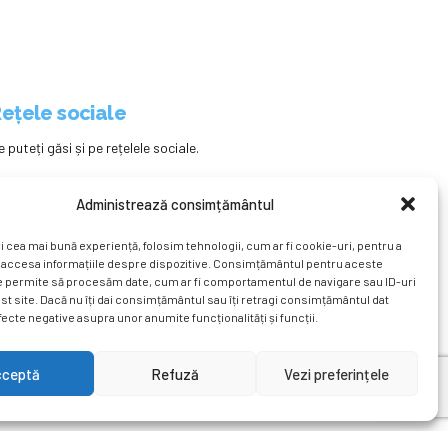
ețele sociale
e puteți găsi și pe rețelele sociale.
Administrează consimțământul
i cea mai bună experiență, folosim tehnologii, cum ar fi cookie-uri, pentru a
 accesa informațiile despre dispozitive. Consimțământul pentru aceste
e permite să procesăm date, cum ar fi comportamentul de navigare sau ID-uri
st site. Dacă nu îți dai consimțământul sau îți retragi consimțământul dat
ecte negative asupra unor anumite funcționalități și funcții.
ațional
Revista
Știri
Cont Client
ÎNAPOI SUS
cceptă
Refuză
Vezi preferințele