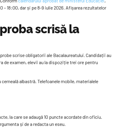
ă. Conform
calendarului aprobat de ministerul Educației
,
:00 – 18:00, dar și pe 8-9 iulie 2026. Afișarea rezultatelor
proba scrisă la
 probe scrise obligatorii ale Bacalaureatului. Candidații au
a de examen, elevii au la dispoziție trei ore pentru
u cerneală albastră. Telefoanele mobile, materialele
ncte, la care se adaugă 10 puncte acordate din oficiu.
 argumenta și de a redacta un eseu.