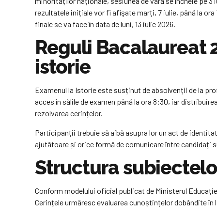
minorităților naționale, sesiunea de vară se încheie pe 3 
rezultatele inițiale vor fi afişate marți, 7 iulie, până la or
finale se va face în data de luni, 13 iulie 2026.
Reguli Bacalaureat 
istorie
Examenul la Istorie este susținut de absolvenții de la prof
acces în sălile de examen până la ora 8:30, iar distribuir
rezolvarea cerințelor.
Participanții trebuie să aibă asupra lor un act de identit
ajutătoare și orice formă de comunicare între candidați s
Structura subiectelo
Conform modelului oficial publicat de Ministerul Educației
Cerințele urmăresc evaluarea cunoștințelor dobândite în lic