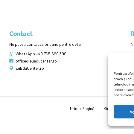
Contact
R
Ne puteți contacta oricând pentru detalii.
N
WhatsApp +40 765 699 399
office@eueducenter.ro
EuEduCenter.ro
Pentru a ofer
stoca și/sau
tehnologii n
unice pe ace
poate avea af
Prima Pagină
Simpozion Intern
A