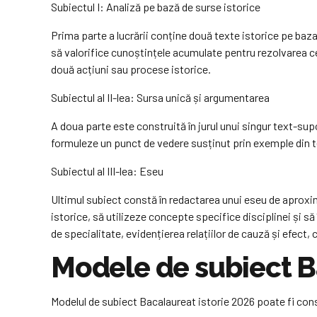
Subiectul I: Analiză pe bază de surse istorice
Prima parte a lucrării conține două texte istorice pe baza 
să valorifice cunoștințele acumulate pentru rezolvarea ce
două acțiuni sau procese istorice.
Subiectul al II-lea: Sursa unică și argumentarea
A doua parte este construită în jurul unui singur text-sup
formuleze un punct de vedere susținut prin exemple din t
Subiectul al III-lea: Eseu
Ultimul subiect constă în redactarea unui eseu de aproxi
istorice, să utilizeze concepte specifice disciplinei și s
de specialitate, evidențierea relațiilor de cauză și efect
Modele de subiect B
Modelul de subiect Bacalaureat istorie 2026 poate fi con