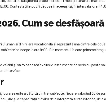
iulie, odată cu susținerea probei scrise la limba și literatura matern
a 12:00. Contestațiile pot fi depuse în aceeași zi, în intervalul orar 14
2026. Cum se desfășoară 
ilul uman și din filiera vocațională și reprezintă una dintre cele două
ea subiectelor începe la ora 9:00. Din momentul în care primesc broșur
ate valabil și să folosească exclusiv instrumente de scris cu pastă sa
unt interzise.
r
, lucrarea este alcătuită din trei subiecte, fiecare valorând 30 de pu
eu, dar și a capacității elevilor de a interpreta surse istorice, de a