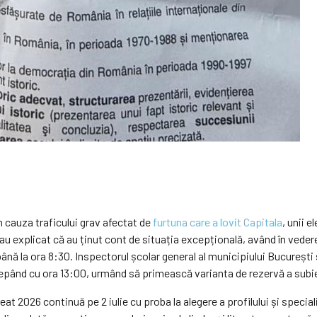
n cauza traficului grav afectat de
furtuna care a lovit Capitala
, unii e
-au explicat că au ținut cont de situația excepțională, având în vedere 
nă la ora 8:30. Inspectorul școlar general al municipiului București ș
epând cu ora 13:00, urmând să primească varianta de rezervă a subie
t 2026 continuă pe 2 iulie cu proba la alegere a profilului și speciali