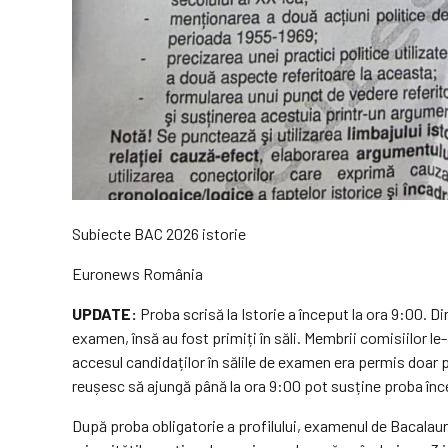
Subiecte BAC 2026 istorie
Euronews România
UPDATE:
Proba scrisă la Istorie a început la ora 9:00. Di
examen, însă au fost primiți în săli. Membrii comisiilor le
accesul candidaților în sălile de examen era permis doar pâ
reușesc să ajungă până la ora 9:00 pot susține proba înc
După proba obligatorie a profilului, examenul de Bacalaurea