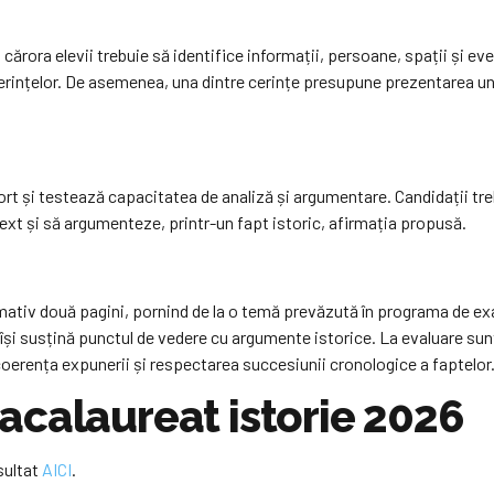
cărora elevii trebuie să identifice informații, persoane, spații și eve
rințelor. De asemenea, una dintre cerințe presupune prezentarea uno
ort și testează capacitatea de analiză și argumentare. Candidații tre
ext și să argumenteze, printr-un fapt istoric, afirmația propusă.
mativ două pagini, pornind de la o temă prevăzută în programa de ex
ă își susțină punctul de vedere cu argumente istorice. La evaluare sun
, coerența expunerii și respectarea succesiunii cronologice a faptelor
acalaureat istorie 2026
sultat
AICI
.