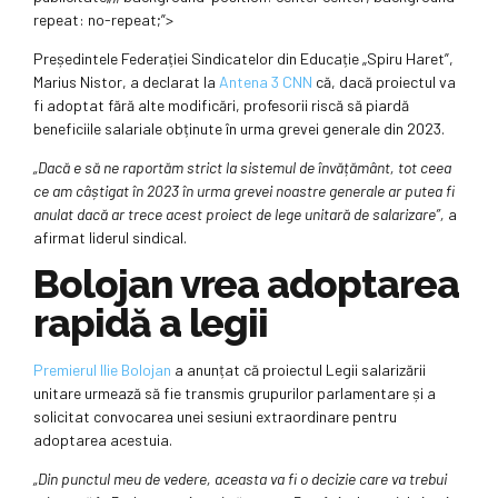
repeat: no-repeat;”>
Președintele Federației Sindicatelor din Educație „Spiru Haret”,
Marius Nistor, a declarat la
Antena 3 CNN
că, dacă proiectul va
fi adoptat fără alte modificări, profesorii riscă să piardă
beneficiile salariale obținute în urma grevei generale din 2023.
„Dacă e să ne raportăm strict la sistemul de învățământ, tot ceea
ce am câștigat în 2023 în urma grevei noastre generale ar putea fi
anulat dacă ar trece acest proiect de lege unitară de salarizare”,
a
afirmat liderul sindical.
Bolojan vrea adoptarea
rapidă a legii
Premierul Ilie Bolojan
a anunțat că proiectul Legii salarizării
unitare urmează să fie transmis grupurilor parlamentare și a
solicitat convocarea unei sesiuni extraordinare pentru
adoptarea acestuia.
„Din punctul meu de vedere, aceasta va fi o decizie care va trebui