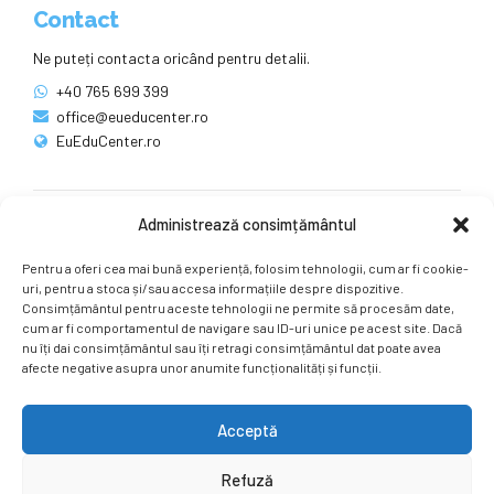
Contact
Ne puteți contacta oricând pentru detalii.
+40 765 699 399
office@eueducenter.ro
EuEduCenter.ro
Administrează consimțământul
Rețele sociale
Pentru a oferi cea mai bună experiență, folosim tehnologii, cum ar fi cookie-
Ne puteți găsi și pe rețelele sociale.
uri, pentru a stoca și/sau accesa informațiile despre dispozitive.
Consimțământul pentru aceste tehnologii ne permite să procesăm date,
cum ar fi comportamentul de navigare sau ID-uri unice pe acest site. Dacă
nu îți dai consimțământul sau îți retragi consimțământul dat poate avea
afecte negative asupra unor anumite funcționalități și funcții.
Acceptă
Copyright by
EuEduCenter.ro
.
Refuză