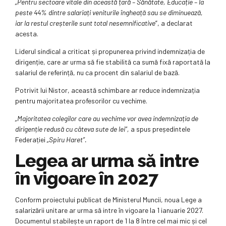
„Pentru sectoare vitale din această țară – Sănătate, Educație – la
peste 44% dintre salariați veniturile îngheață sau se diminuează,
iar la restul creșterile sunt total nesemnificative
”, a declarat
acesta.
Liderul sindical a criticat și propunerea privind indemnizația de
dirigenție, care ar urma să fie stabilită ca sumă fixă raportată la
salariul de referință, nu ca procent din salariul de bază.
Potrivit lui Nistor, această schimbare ar reduce indemnizația
pentru majoritatea profesorilor cu vechime.
„Majoritatea colegilor care au vechime vor avea indemnizația de
dirigenție redusă cu câteva sute de lei”,
a spus președintele
Federației
„Spiru Haret”.
Legea ar urma să intre
în vigoare în 2027
Conform proiectului publicat de Ministerul Muncii, noua Lege a
salarizării unitare ar urma să intre în vigoare la 1 ianuarie 2027.
Documentul stabilește un raport de 1 la 8 între cel mai mic și cel