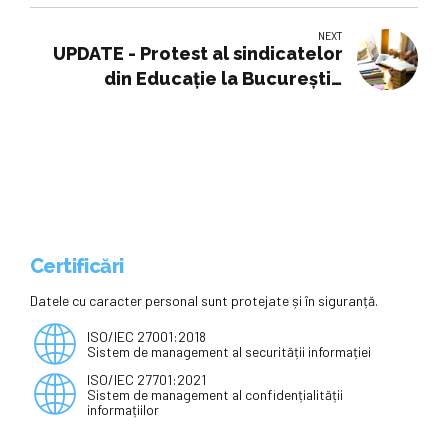
educație superioară / Încrederea
NEXT
în instituțiile guvernamentale
UPDATE - Protest al sindicatelor
este considerabil mai mică decât
din Educaţie la Bucureşti -
media internațională – Sondaj
Sindicaliştii solicită o salarizare
OCDE
corectă şi resping proiectul Legii
privind salarizarea bugetarilor /
Circa 20.000 de persoane cer
”negocieri reale şi serioase” de la
viitorul Guvern - VIDEO
Certificări
Datele cu caracter personal sunt protejate și în siguranță.
ISO/IEC 27001:2018
Sistem de management al securității informației
ISO/IEC 27701:2021
Sistem de management al confidențialității
informațiilor