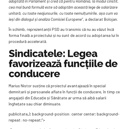
adoptată în Parlament și cred că pentru România, la modul cinstit,
cea mai bună formulă este să adoptăm această lege de salarizare
unitară, cu toate neajunsurile, cu toate nemulțumirile, așa cum va
ieși din dialogul și analiza Comisiei Europene”
, a declarat Bolojan.
În schimb, reprezentanții PSD au transmis că nu au văzut încă
forma finală a proiectului și nu sunt de acord cu adoptarea lui în
procedură accelerată.
Sindicatele: Legea
favorizează funcțiile de
conducere
Marius Nistor susține că proiectul avantajează în special
demnitarii și persoanele aflate în funcții de conducere, în timp ce
angajații din Educație și Sănătate ar urma să aibă salarii
înghețate sau chiar diminuate.
publicitate
„); background-position: center center; background-
repeat: no-repeat;”>