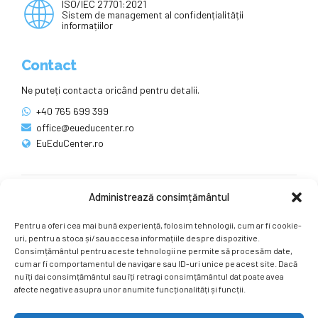
ISO/IEC 27701:2021
Sistem de management al confidențialității
informațiilor
Contact
Ne puteți contacta oricând pentru detalii.
+40 765 699 399
office@eueducenter.ro
EuEduCenter.ro
Administrează consimțământul
Rețele sociale
Pentru a oferi cea mai bună experiență, folosim tehnologii, cum ar fi cookie-
Ne puteți găsi și pe rețelele sociale.
uri, pentru a stoca și/sau accesa informațiile despre dispozitive.
Consimțământul pentru aceste tehnologii ne permite să procesăm date,
cum ar fi comportamentul de navigare sau ID-uri unice pe acest site. Dacă
nu îți dai consimțământul sau îți retragi consimțământul dat poate avea
afecte negative asupra unor anumite funcționalități și funcții.