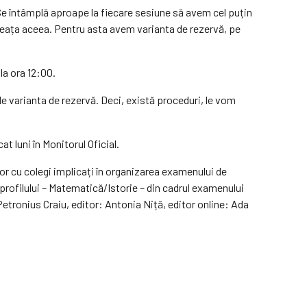
. Se întâmplă aproape la fiecare sesiune să avem cel puțin
mineața aceea. Pentru asta avem varianta de rezervă, pe
la ora 12:00.
 de varianta de rezervă. Deci, există proceduri, le vom
t luni în Monitorul Oficial.
lor cu colegi implicați în organizarea examenului de
a profilului – Matematică/Istorie – din cadrul examenului
etronius Craiu, editor: Antonia Niță, editor online: Ada