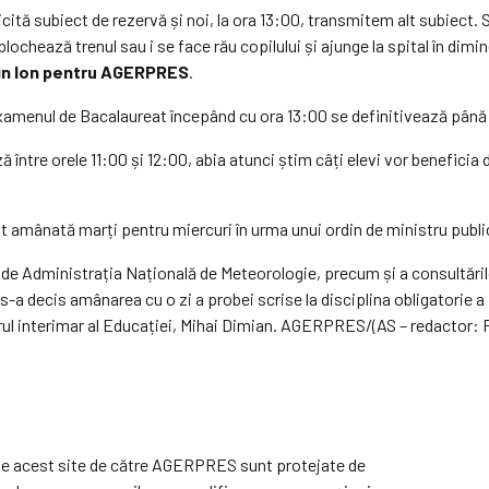
licită subiect de rezervă și noi, la ora 13:00, transmitem alt subiect
blochează trenul sau i se face rău copilului și ajunge la spital în di
rin Ion pentru AGERPRES
.
 examenul de Bacalaureat începând cu ora 13:00 se definitivează până 
 între orele 11:00 și 12:00, abia atunci știm câți elevi vor beneficia
t amânată marți pentru miercuri în urma unui ordin de ministru publica
te de Administrația Națională de Meteorologie, precum și a consultări
i s-a decis amânarea cu o zi a probei scrise la disciplina obligatorie 
ul interimar al Educației, Mihai Dimian. AGERPRES/(AS – redactor: P
e pe acest site de către AGERPRES sunt protejate de