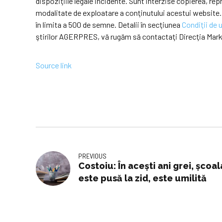
dispoziţiile legale incidente. Sunt interzise copierea, r
modalitate de exploatare a conţinutului acestui website.
în limita a 500 de semne. Detalii în secţiunea
Condiţii de u
ştirilor AGERPRES, vă rugăm să contactaţi Direcţia Mar
Source link
PREVIOUS
Costoiu: În acești ani grei, șco
este pusă la zid, este umilită