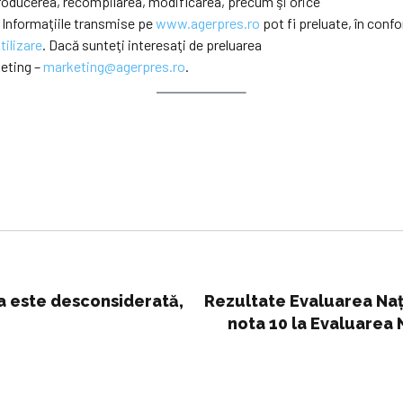
eproducerea, recompilarea, modificarea, precum şi orice
 Informaţiile transmise pe
www.agerpres.ro
pot fi preluate, în confo
tilizare
. Dacă sunteţi interesaţi de preluarea
keting –
marketing@agerpres.ro
.
ala este desconsiderată,
Rezultate Evaluarea Naţi
nota 10 la Evaluarea N
Ra