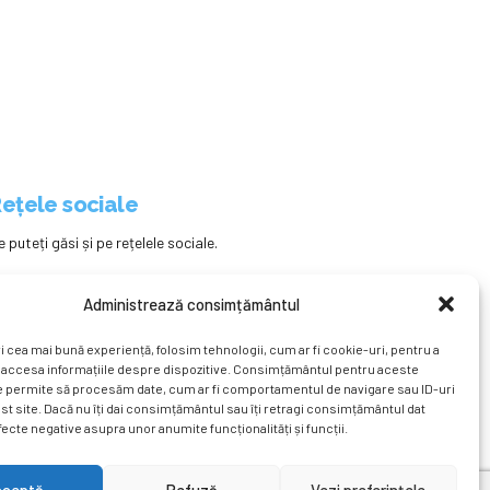
ețele sociale
e puteți găsi și pe rețelele sociale.
Administrează consimțământul
i cea mai bună experiență, folosim tehnologii, cum ar fi cookie-uri, pentru a
 accesa informațiile despre dispozitive. Consimțământul pentru aceste
e permite să procesăm date, cum ar fi comportamentul de navigare sau ID-uri
st site. Dacă nu îți dai consimțământul sau îți retragi consimțământul dat
ecte negative asupra unor anumite funcționalități și funcții.
ațional
Revista
Știri
Cont Client
ÎNAPOI SUS
cceptă
Refuză
Vezi preferințele