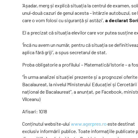
‘Așadar, merg și explică situația la centrul de examen, so
unul-două cazuri de genul acesta – întârzie autobuzul, se 
care o vom folosi cu siguranță și astăzi’,
a declarat So
El a precizat că situația elevilor care vor putea susține
‘Încă nu avem un număr, pentru că situația se definitivează
aplica fără griji’, a spus secretarul de stat.
Proba obligatorie a profilului – Matematică/Istorie – a fos
”În urma analizei situației prezente și a prognozei oferi
Bacalaureat, la nivelul Ministerului Educației și Cercetări
național de Bacalaureat”, a anunțat, pe Facebook, ministr
Vîlceanu)
Afisari: 1018
Conținutul website-ului
www.agerpres.ro
este destinat
exclusiv informării publice. Toate informaţiile publicat