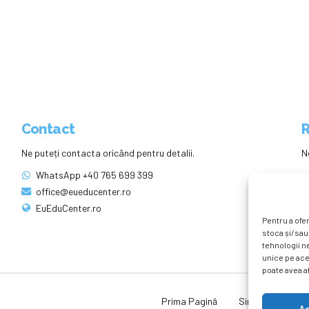
Contact
R
Ne puteți contacta oricând pentru detalii.
N
WhatsApp +40 765 699 399
office@eueducenter.ro
EuEduCenter.ro
Pentru a ofer
stoca și/sau
tehnologii n
unice pe ace
poate avea af
Prima Pagină
Simpozion Intern
A