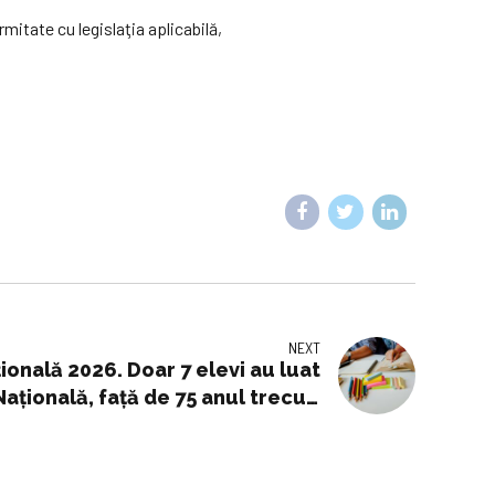
rmitate cu legislaţia aplicabilă,
NEXT
onală 2026. Doar 7 elevi au luat
aţională, faţă de 75 anul trecut.
diografia sistemului de educaţie