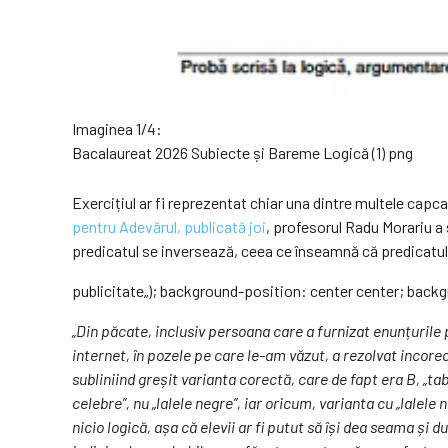
Imaginea 1/4:
Bacalaureat 2026 Subiecte și Bareme Logică (1) png
Exercițiul ar fi reprezentat chiar una dintre multele capc
pentru Adevărul, publicată joi
, profesorul Radu Morariu a s
predicatul se inversează, ceea ce înseamnă că predicatul c
publicitate
„); background-position: center center; back
„Din păcate, inclusiv persoana care a furnizat enunțurile
internet, în pozele pe care le-am văzut, a rezolvat incorec
subliniind greșit varianta corectă, care de fapt era B, „tab
celebre”, nu „lalele negre”, iar oricum, varianta cu „lalele 
nicio logică, așa că elevii ar fi putut să își dea seama și 