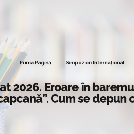
Prima Pagină
Simpozion Internațional
t 2026. Eroare în baremul 
 „capcană”. Cum se depun c