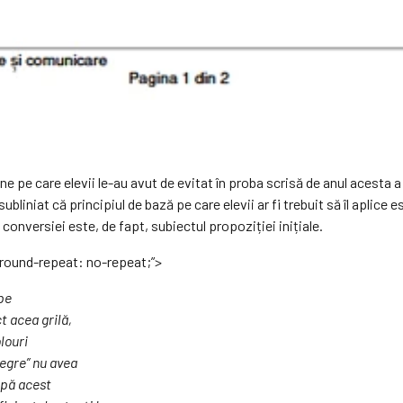
ane pe care elevii le-au avut de evitat în proba scrisă de anul acesta
ubliniat că principiul de bază pe care elevii ar fi trebuit să îl aplice e
onversiei este, de fapt, subiectul propoziției inițiale.
ground-repeat: no-repeat;”>
 pe
t acea grilă,
louri
negre” nu avea
după acest