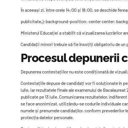
În aceeași zi, între orele 14:00 și 18:00, se deschide fereas
publicitate
„); background-position: center center; back
Ministerul Educației a stabilit că vizualizarea lucrărilor 
Candidații minori trebuie să fie însoțiți obligatoriu de un
Procesul depunerii c
Depunerea contestațiilor nu este condiționată de vizualiza
Contestațiile depuse de candidați vor fi soluționate în p
iulie, iar rezultatele finale ale examenului de Bacalaureat 
publicate pe 13 iulie. Comunicarea rezultatelor, indiferent
se face anonimizat, utilizându-se codurile individuale ca
numele și prenumele candidaților, conform prevederilor le
protecția datelor personale.