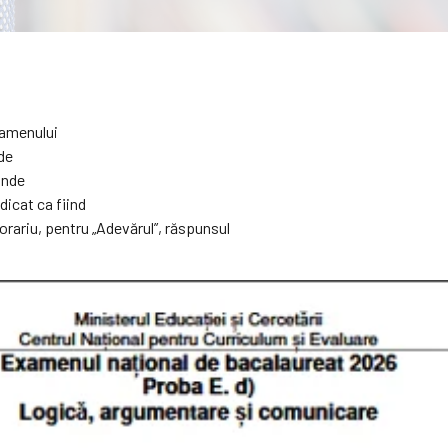
xamenului
de
unde
dicat ca fiind
rariu, pentru „Adevărul”, răspunsul