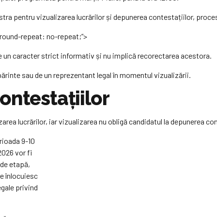
tra pentru vizualizarea lucrărilor și depunerea contestațiilor, proces c
ground-repeat: no-repeat;”>
are un caracter strict informativ și nu implică recorectarea acestora.
 părinte sau de un reprezentant legal în momentul vizualizării.
ontestațiilor
rea lucrărilor, iar vizualizarea nu obligă candidatul la depunerea con
erioada 9-10
2026 vor fi
 de etapă,
re înlocuiesc
gale privind