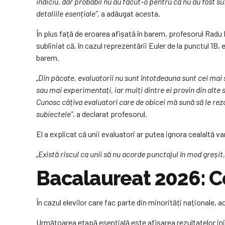
indiciu, dar probabil nu au făcut-o pentru că nu au fost suf
detaliile esențiale”,
a adăugat acesta.
În plus față de eroarea afișată în barem, profesorul Radu 
subliniat că, în cazul reprezentării Euler de la punctul 1B,
barem.
„Din păcate, evaluatorii nu sunt întotdeauna sunt cei mai 
sau mai experimentați, iar mulți dintre ei provin din alte s
Cunosc câțiva evaluatori care de obicei mă sună să le rez
subiectele”
, a declarat profesorul.
El a explicat că unii evaluatori ar putea ignora cealaltă 
„Există riscul ca unii să nu acorde punctajul în mod greșit,
Bacalaureat 2026: C
În cazul elevilor care fac parte din minorități naționale, 
Următoarea etapă esențială este afișarea rezultatelor iniț