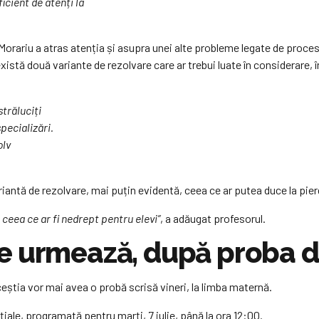
icient de atenți la
Morariu a atras atenția și asupra unei alte probleme legate de procesu
 există două variante de rezolvare care ar trebui luate în considerare,
străluciți
pecializări.
olv
variantă de rezolvare, mai puțin evidentă, ceea ce ar putea duce la p
 ceea ce ar fi nedrept pentru elevi”
, a adăugat profesorul.
e urmează, după proba de
aceștia vor mai avea o probă scrisă vineri, la limba maternă.
iale, programată pentru marți, 7 iulie, până la ora 12:00.