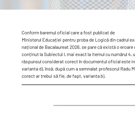
Conform baremul oficial care a fost publicat de
Ministerul Educației pentru proba de Logică din cadrul e
național de Bacalaureat 2026, se pare că există o eroare 
conținut la Subiectul I, mai exact la itemul cu numărul 4, 
răspunsul considerat corect în documentul oficial este in
varianta d), însă, după cum a semnalat profesorul Radu Mo
corect ar trebui să fie, de fapt, varianta b).