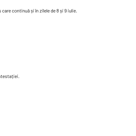
are continuă și în zilele de 8 și 9 iulie.
testației.