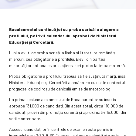
Bacalaureatul continuă joi cu proba scrisă la alegere a
profilului, potrivit calendarului aprobat de Ministerul
Educației și Cercetării.
Luni a avut loc proba scrisă la limba și literatura română și
miercuri, cea obligatorie a profilului. Elevii din partea
minorităților naționale vor susține vineri proba la limba maternă.
Proba obligatorie a profilului trebuia să fie susținută marți, însă
Ministerul Educației și Cercetării a amânat-o cu o zi în contextul
prognozei de cod roșu de caniculă emise de meteorologi.
La prima sesiune a examenului de Bacalaureat s-au înscris
aproape 131.000 de candidați. Din acest total, circa 116.000 de
candidați provin din promoția curentă și aproximativ 15.000, din
seriile anterioare.
Accesul candidaților în centrele de examen este permis în
intervalul orar 7:30-8:30, în baza unui act de identitate valid. La