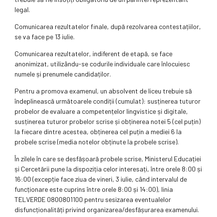
legal.
Comunicarea rezultatelor finale, după rezolvarea contestațiilor,
se va face pe 13 iulie.
Comunicarea rezultatelor, indiferent de etapă, se face
anonimizat, utilizându-se codurile individuale care înlocuiesc
numele și prenumele candidaților.
Pentru a promova examenul, un absolvent de liceu trebuie să
îndeplinească următoarele condiții (cumulat): susținerea tuturor
probelor de evaluare a competențelor lingvistice și digitale,
susținerea tuturor probelor scrise și obținerea notei 5 (cel puțin)
la fiecare dintre acestea, obținerea cel puțin a mediei 6 la
probele scrise (media notelor obținute la probele scrise).
În zilele în care se desfășoară probele scrise, Ministerul Educației
și Cercetării pune la dispoziția celor interesați, între orele 8:00 și
16:00 (excepție face ziua de vineri, 3 iulie, când intervalul de
funcționare este cuprins între orele 8:00 și 14:00), linia
TELVERDE 0800801100 pentru sesizarea eventualelor
disfuncționalități privind organizarea/desfășurarea examenului.