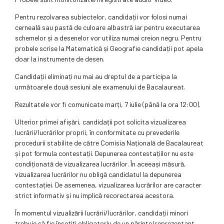
Pentru rezolvarea subiectelor, candidații vor folosi numai
cerneală sau pastă de culoare albastră iar pentru executarea
schemelor și a desenelor vor utiliza numai creion negru. Pentru
probele scrise la Matematică și Geografie candidații pot apela
doar la instrumente de desen.
Candidații eliminați nu mai au dreptul de a participa la
următoarele două sesiuni ale examenului de Bacalaureat.
Rezultatele vor fi comunicate marți, 7 iulie (până la ora 12:00).
Ulterior primei afișări, candidații pot solicita vizualizarea
lucrării/lucrărilor proprii, în conformitate cu prevederile
procedurii stabilite de către Comisia Națională de Bacalaureat
și pot formula contestații. Depunerea contestațiilor nu este
condiționată de vizualizarea lucrărilor. În aceeași măsură,
vizualizarea lucrărilor nu obligă candidatul la depunerea
contestației. De asemenea, vizualizarea lucrărilor are caracter
strict informativ și nu implică recorectarea acestora.
În momentul vizualizării lucrării/lucrărilor, candidații minori
trebuie să fie însoțiți obligatoriu de un părinte/reprezentant