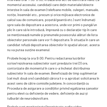
momentul accesului, candidații care dețin materiale/obiecte
interzise în sala de examen (telefoane mobile, culegeri, manuale,
notițe, însemnări etc., precum și orice mijloace electronice de
calcul sau de comunicare, poșetă/geantă etc.) sunt îndrumați
spre sala de depozitare a acestora, unde vor primi o pungă/un
plic în care să le introducă, împreună cu o declarație-tip în care
se menționează numele și prenumele posesorului alături de lista
obiectelor personale care vor fi depozitate. În situația în care un
candidat refuză depozitarea obiectelor în spațiul alocat, acesta
nu va putea susține examenul.
Probele încep la ora 9:00. Pentru redactarea lucrărilor
scrise/rezolvarea subiectelor sunt prevăzute trei (3) ore,
contorizate din momentul în care s-a încheiat distribuirea
subiectelor în sala de examen. Beneficiază de timp suplimentar
(cel mult două ore) candidații cărora li s-a aprobat solicitarea în
acest sens de către comisiile județene, în concordanță cu
Procedura de asigurare a condițiilor privind egalizarea șanselor
pentru elevii cu deficiențe de vedere, deficiențe de auz și
tulburări de neurodezvoltare.
Probele sunt monitorizate/înregistrate audio-video.