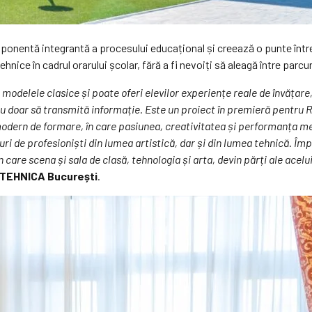
onentă integrantă a procesului educațional și creează o punte între
hnice în cadrul orarului școlar, fără a fi nevoiți să aleagă între par
odelele clasice și poate oferi elevilor experiențe reale de învățare
 nu doar să transmită informație. Este un proiect în premieră pentr
 modern de formare, în care pasiunea, creativitatea și performanța m
ături de profesioniști din lumea artistică, dar și din lumea tehnică.
are scena și sala de clasă, tehnologia și arta, devin părți ale acelu
LITEHNICA București
.