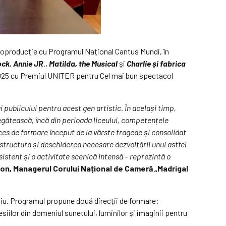
coproducție cu Programul Național Cantus Mundi, în
ock
,
Annie JR
.,
Matilda, the Musical
și
Charlie și fabrica
2025 cu Premiul UNITER pentru Cel mai bun spectacol
i publicului pentru acest gen artistic. În același timp,
egătească, încă din perioada liceului, competențele
ces de formare început de la vârste fragede și consolidat
astructura și deschiderea necesare dezvoltării unui astfel
istent și o activitate scenică intensă – reprezintă o
mon, Managerul Corului Național de Cameră „Madrigal
udiu. Programul propune două direcții de formare:
siilor din domeniul sunetului, luminilor și imaginii pentru