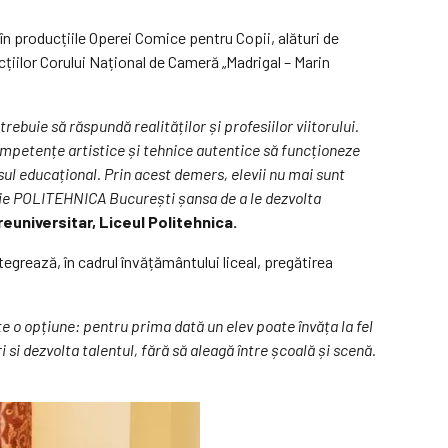
în producțiile Operei Comice pentru Copii, alături de
cțiilor Corului Național de Cameră „Madrigal – Marin
rebuie să răspundă realităților și profesiilor viitorului.
petențe artistice și tehnice autentice să funcționeze
l educațional. Prin acest demers, elevii nu mai sunt
logie POLITEHNICA București șansa de a le dezvolta
euniversitar, Liceul Politehnica.
grează, în cadrul învățământului liceal, pregătirea
e o opțiune: pentru prima dată un elev poate învăța la fel
 si dezvolta talentul, fără să aleagă între școală și scenă.