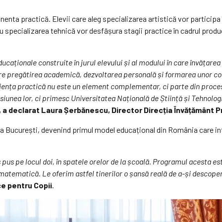
enta practică. Elevii care aleg specializarea artistică vor participa 
ru specializarea tehnică vor desfășura stagii practice în cadrul produ
caționale construite în jurul elevului și al modului în care învățarea t
e pregătirea academică, dezvoltarea personală și formarea unor com
iența practică nu este un element complementar, ci parte din procesu
pasiunea lor, ci primesc Universitatea Națională de Știință și Tehno
, a declarat Laura Șerbănescu, Director Direcția Învățământ Pr
a București, devenind primul model educațional din România care inte
pus pe locul doi, în spatele orelor de la școală. Programul acesta est
matematică. Le oferim astfel tinerilor o șansă reală de a-și descoperi
ce pentru Copii
.