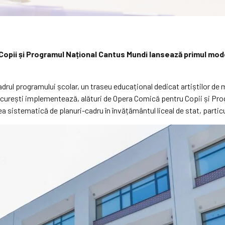
opii și Programul Național Cantus Mundi lansează primul mode
drul programului școlar, un traseu educațional dedicat artiștilor de m
ucurești implementează, alături de Opera Comică pentru Copii și Pro
a sistematică de planuri-cadru în învățământul liceal de stat, particul