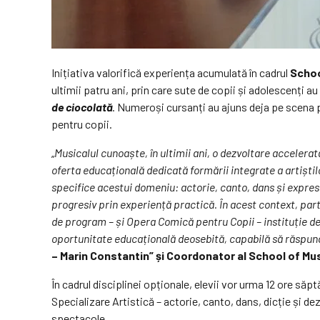
Inițiativa valorifică experiența acumulată în cadrul
Schoo
ultimii patru ani, prin care sute de copii și adolescenți 
de ciocolată
. Numeroși cursanți au ajuns deja pe scena 
pentru copii.
„
Musicalul cunoaște, în ultimii ani, o dezvoltare accelerat
oferta educațională dedicată formării integrate a artișt
specifice acestui domeniu: actorie, canto, dans și expres
progresiv prin experiență practică. În acest context, par
de program – și Opera Comică pentru Copii – instituție de
oportunitate educațională deosebită, capabilă să răspundă
– Marin Constantin” și Coordonator al School of Mu
În cadrul disciplinei opționale, elevii vor urma 12 ore să
Specializare Artistică – actorie, canto, dans, dicție și de
spectacole.