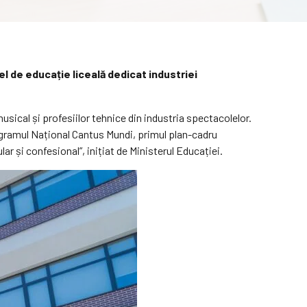
l de educație liceală dedicat industriei
usical și profesiilor tehnice din industria spectacolelor.
gramul Național Cantus Mundi, primul plan-cadru
ar și confesional”, inițiat de Ministerul Educației.