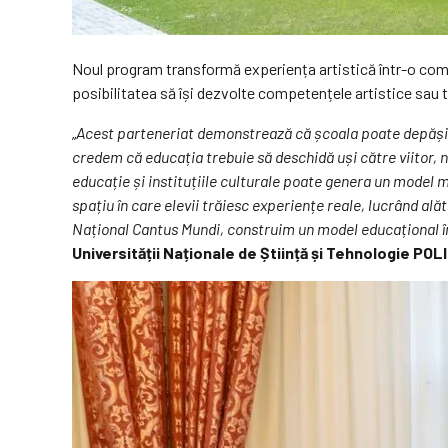
Noul program transformă experiența artistică într-o comp
posibilitatea să își dezvolte competențele artistice sau te
„
Acest parteneriat demonstrează că școala poate depăși m
credem că educația trebuie să deschidă uși către viitor,
educație și instituțiile culturale poate genera un model
spațiu în care elevii trăiesc experiențe reale, lucrând al
Național Cantus Mundi, construim un model educațional în c
Universității Naționale de Știință și Tehnologie PO