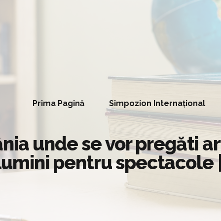
Prima Pagină
Simpozion Internațional
ia unde se vor pregăti art
i lumini pentru spectacole 