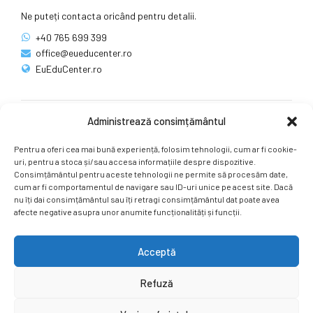
Ne puteți contacta oricând pentru detalii.
+40 765 699 399
office@eueducenter.ro
EuEduCenter.ro
Administrează consimțământul
Rețele sociale
Pentru a oferi cea mai bună experiență, folosim tehnologii, cum ar fi cookie-
Ne puteți găsi și pe rețelele sociale.
uri, pentru a stoca și/sau accesa informațiile despre dispozitive.
Consimțământul pentru aceste tehnologii ne permite să procesăm date,
cum ar fi comportamentul de navigare sau ID-uri unice pe acest site. Dacă
nu îți dai consimțământul sau îți retragi consimțământul dat poate avea
afecte negative asupra unor anumite funcționalități și funcții.
Acceptă
Copyright by
EuEduCenter.ro
.
Refuză
Prima Pagină
Simpozion Internațional
Revista
Știri