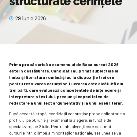
structurate cerințele
29 iunie 2026
Prima probă scrisă a examenului de Bacalaureat 2026
este în desfășurare. Candidații au primit subiectele la
limba și literatura română și au la dispoziție trei ore
pentru rezolvarea cerințelor. Lucrarea este alcătuită din
trei părți, care evaluează competențele de înțelegere și
interpretare a textului, precum și capacitatea de
redactare a unui text argumentativ și a unui eseu literar.
După această etapă, candidații vor susține proba obligatorie a
profilului pe 30 iunie și examenul la alegere, în funcție de
specializare, pe 2 iulie. Pentru absolvenții care au urmat
cursurile într-o limbă a minorităților naționale, sesiunea se va