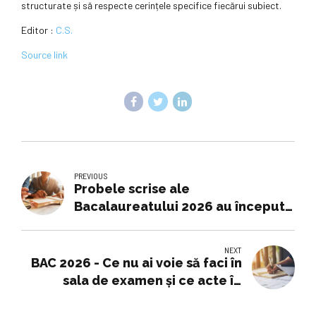
structurate și să respecte cerințele specifice fiecărui subiect.
Editor :
C.S.
Source link
PREVIOUS
Probele scrise ale
Bacalaureatului 2026 au început
sub Cod roșu de caniculă. Ce
măsuri a impus Ministerul
NEXT
Educației în centrele de examen
BAC 2026 - Ce nu ai voie să faci în
sala de examen și ce acte îți
trebuie la Bacalaureat