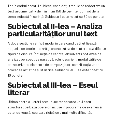
Tot în cadrul acestui subiect, candidații trebuie să redacteze un
text argumentativ de minimum 150 de cuvinte, pornind de la
tema indicată în cerință. Subiectul I este notat cu 50 de puncte.
Subiectul al II-lea – Analiza
particularităților unui text
A doua secțiune verifică modul în care candidații utilizează
noțiunile de teorie literară și capacitatea de a interpreta diferite
tipuri de discurs. În funcție de cerință, absolvenții pot avea de
analizat perspectiva narativă, rolul descrierii, modalitățile de
caracterizare, elemente de compoziție ori semnificația unor
procedee artistice și stilistice. Subiectul al II-lea este notat cu
10 puncte.
Subiectul al III-lea – Eseul
literar
Ultima parte a lucrării presupune redactarea unui eseu
structurat pe baza operelor incluse în programa de examen și
este, de regulă, cea care ridică cele mai multe dificultăți.