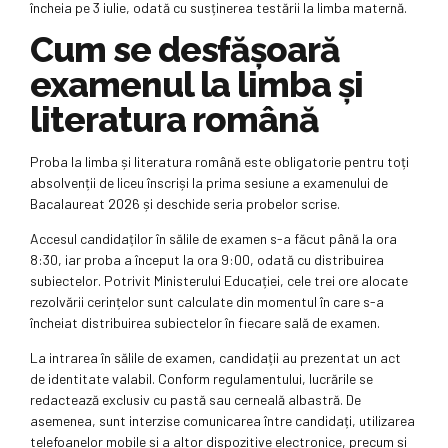
încheia pe 3 iulie, odată cu susținerea testării la limba maternă.
Cum se desfășoară
examenul la limba și
literatura română
Proba la limba și literatura română este obligatorie pentru toți
absolvenții de liceu înscriși la prima sesiune a examenului de
Bacalaureat 2026 și deschide seria probelor scrise.
Accesul candidaților în sălile de examen s-a făcut până la ora
8:30, iar proba a început la ora 9:00, odată cu distribuirea
subiectelor. Potrivit Ministerului Educației, cele trei ore alocate
rezolvării cerințelor sunt calculate din momentul în care s-a
încheiat distribuirea subiectelor în fiecare sală de examen.
La intrarea în sălile de examen, candidații au prezentat un act
de identitate valabil. Conform regulamentului, lucrările se
redactează exclusiv cu pastă sau cerneală albastră. De
asemenea, sunt interzise comunicarea între candidați, utilizarea
telefoanelor mobile și a altor dispozitive electronice, precum și