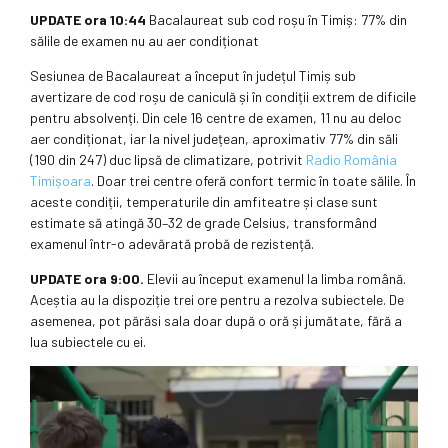
UPDATE ora 10:44
Bacalaureat sub cod roșu în Timiș: 77% din
sălile de examen nu au aer condiționat
Sesiunea de Bacalaureat a început în județul Timiș sub
avertizare de cod roșu de caniculă și în condiții extrem de dificile
pentru absolvenți. Din cele 16 centre de examen, 11 nu au deloc
aer condiționat, iar la nivel județean, aproximativ 77% din săli
(190 din 247) duc lipsă de climatizare, potrivit
Radio România
Timișoara
. Doar trei centre oferă confort termic în toate sălile. În
aceste condiții, temperaturile din amfiteatre și clase sunt
estimate să atingă 30–32 de grade Celsius, transformând
examenul într-o adevărată probă de rezistență.
UPDATE ora 9:00.
Elevii au început examenul la limba română.
Aceștia au la dispoziție trei ore pentru a rezolva subiectele. De
asemenea, pot părăsi sala doar după o oră și jumătate, fără a
lua subiectele cu ei.