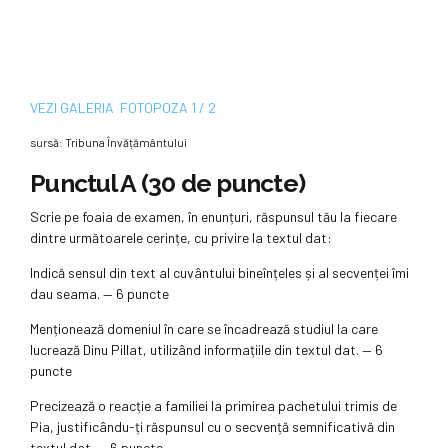
VEZI
GALERIA
FOTO
POZA
1 / 2
sursă: Tribuna Învățământului
Punctul A (30 de puncte)
Scrie pe foaia de examen, în enunțuri, răspunsul tău la fiecare
dintre următoarele cerințe, cu privire la textul dat:
Indică sensul din text al cuvântului bineînțeles și al secvenței îmi
dau seama. — 6 puncte
Menționează domeniul în care se încadrează studiul la care
lucrează Dinu Pillat, utilizând informațiile din textul dat. — 6
puncte
Precizează o reacție a familiei la primirea pachetului trimis de
Pia, justificându-ți răspunsul cu o secvență semnificativă din
textul dat. — 6 puncte