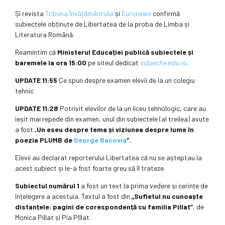
Și revista
Tribuna Învățământului
și
Euronews
confirmă
subiectele obținute de Libertatea de la proba de Limba și
Literatura Română.
Reamintim că
Ministerul Educației publică subiectele și
baremele la ora 15:00
pe siteul dedicat
subiecte.edu.ro
.
UPDATE 11:55
Ce spun despre examen elevii de la un colegiu
tehnic
UPDATE 11:28
Potrivit elevilor de la un liceu tehnologic, care au
ieșit mai repede din examen, unul din subiectele (al treilea) avute
a fost „
Un eseu despre tema și viziunea despre lume în
poezia PLUMB de
George Bacovia
”.
Elevii au declarat reporterului Libertatea că nu se așteptau la
acest subiect și le-a fost foarte greu să îl trateze.
Subiectul numărul 1
a fost un text la prima vedere și cerințe de
înțelegere a acestuia. Textul a fost din
„Sufletul nu cunoaște
distanțele: pagini de corespondență cu familia Pillat”
, de
Monica Pillat și Pia PIllat.