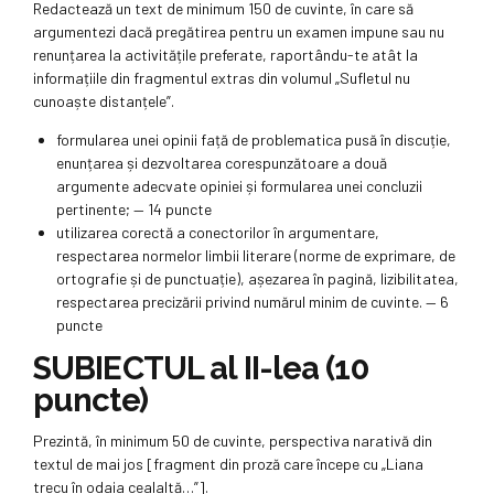
Redactează un text de minimum 150 de cuvinte, în care să
argumentezi dacă pregătirea pentru un examen impune sau nu
renunțarea la activitățile preferate, raportându-te atât la
informațiile din fragmentul extras din volumul „Sufletul nu
cunoaște distanțele”.
formularea unei opinii față de problematica pusă în discuție,
enunțarea și dezvoltarea corespunzătoare a două
argumente adecvate opiniei și formularea unei concluzii
pertinente; — 14 puncte
utilizarea corectă a conectorilor în argumentare,
respectarea normelor limbii literare (norme de exprimare, de
ortografie și de punctuație), așezarea în pagină, lizibilitatea,
respectarea precizării privind numărul minim de cuvinte. — 6
puncte
SUBIECTUL al II-lea (10
puncte)
Prezintă, în minimum 50 de cuvinte, perspectiva narativă din
textul de mai jos [fragment din proză care începe cu „Liana
trecu în odaia cealaltă…”].