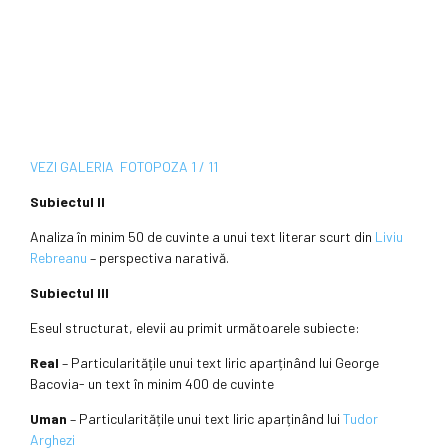
VEZI
GALERIA
FOTO
POZA
1 / 11
Subiectul II
Analiza în minim 50 de cuvinte a unui text literar scurt din
Liviu
Rebreanu
– perspectiva narativă.
Subiectul III
Eseul structurat, elevii au primit următoarele subiecte:
Real
– Particularitățile unui text liric aparținând lui George
Bacovia- un text în minim 400 de cuvinte
Uman
– Particularitățile unui text liric aparținând lui
Tudor
Arghezi