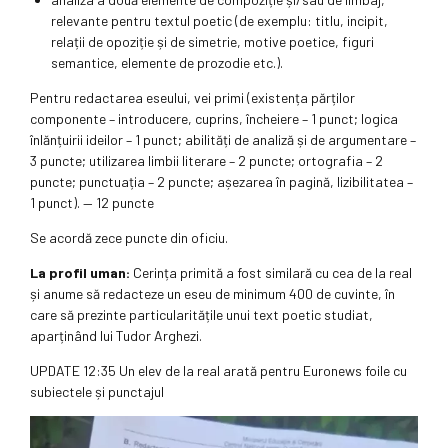
relevante pentru textul poetic (de exemplu: titlu, incipit,
relații de opoziție și de simetrie, motive poetice, figuri
semantice, elemente de prozodie etc.).
Pentru redactarea eseului, vei primi (existența părților
componente – introducere, cuprins, încheiere – 1 punct; logica
înlănțuirii ideilor – 1 punct; abilități de analiză și de argumentare –
3 puncte; utilizarea limbii literare – 2 puncte; ortografia – 2
puncte; punctuația – 2 puncte; așezarea în pagină, lizibilitatea –
1 punct). — 12 puncte
Se acordă zece puncte din oficiu.
La profil uman:
Cerința primită a fost similară cu cea de la real
și anume să redacteze un eseu de minimum 400 de cuvinte, în
care să prezinte particularitățile unui text poetic studiat,
aparținând lui Tudor Arghezi.
UPDATE 12:35 Un elev de la real arată pentru Euronews foile cu
subiectele și punctajul