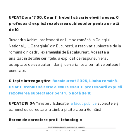
UPDATE ora 17.00. Ce ar fi trebuit să scrie elevii la eseu. O
profesoară explică rezolvarea subiectelor pentru o notă
de 10
Ruxandra Achim, profesoară de Limba română la Colegiul
Național „I.L.Caragiale” din București, a rezolvat subiectele de la
română din cadrul examenului de Bacalaureat. Aceasta a
analizat în detaliu cerințele, a explicat ce răspunsuri erau
așteptate de evaluatori, dar și ce variante alternative puteau fi
punctate.
Citeşte întreaga ştire:
Bacalaureat 2026, Limba română.
Ce ar fi trebuit să scrie elevii la eseu. O profesoară explică
rezolvarea subiectelor pentru o notă de 10
UPDATE 15:04
Ministerul Educației
a făcut publice
subiectele și
baremul de corectare la Limba și Literatura Română
Barem de corectare profil tehnologic