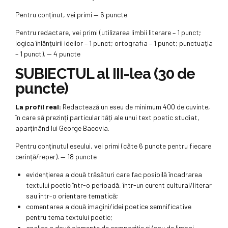
Pentru conținut, vei primi — 6 puncte
Pentru redactare, vei primi (utilizarea limbii literare – 1 punct;
logica înlănțuirii ideilor – 1 punct; ortografia – 1 punct; punctuația
– 1 punct). — 4 puncte
SUBIECTUL al III-lea (30 de
puncte)
La profil real:
Redactează un eseu de minimum 400 de cuvinte,
în care să prezinți particularități ale unui text poetic studiat,
aparținând lui George Bacovia.
Pentru conținutul eseului, vei primi (câte 6 puncte pentru fiecare
cerință/reper). — 18 puncte
evidențierea a două trăsături care fac posibilă încadrarea
textului poetic într-o perioadă, într-un curent cultural/literar
sau într-o orientare tematică;
comentarea a două imagini/idei poetice semnificative
pentru tema textului poetic;
analiza a două elemente de compoziție și/sau de limbaj,