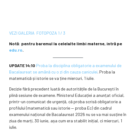
VEZI
GALERIA
FOTO
POZA
1 / 3
Notă
:
pentru baremul la celelalte limbi materne, intră pe
edu.ro
.
UPDATE 14:10
Proba la disciplina obligatorie a examenului de
Bacalaureat se amână cu o zi din cauza caniculei
. Proba la
matematică și istorie se va ține miercuri, 1 iulie.
Decizie fără precedent luată de autoritățile de la București în
plină sesiune de examene. Ministerul Educației a anunțat oficial,
printr-un comunicat de urgență, că proba scrisă obligatorie a
profilului (matematică sau istorie — proba Ec) din cadrul
examenului național de Bacalaureat 2026 nu se va mai susține în
ziua de marți, 30 iunie, așa cum era stabilit inițial, ci miercuri, 1
iulie.