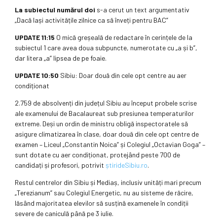
La subiectul numărul doi
s-a cerut un text argumentativ
„Dacă lași activitățile zilnice ca să înveți pentru BAC”
UPDATE 11:15
O mică greșeală de redactare în cerințele de la
subiectul 1 care avea doua subpuncte, numerotate cu „a și b”,
dar litera „a” lipsea de pe foaie.
UPDATE 10:50
Sibiu: Doar două din cele opt centre au aer
condiționat
2.759 de absolvenți din județul Sibiu au început probele scrise
ale examenului de Bacalaureat sub presiunea temperaturilor
extreme. Deși un ordin de ministru obligă inspectoratele să
asigure climatizarea în clase, doar două din cele opt centre de
examen – Liceul „Constantin Noica” și Colegiul „Octavian Goga” –
sunt dotate cu aer condiționat, protejând peste 700 de
candidați și profesori, potrivit
știrideSibiu.ro
.
Restul centrelor din Sibiu și Mediaș, inclusiv unități mari precum
„Terezianum” sau Colegiul Energetic, nu au sisteme de răcire,
lăsând majoritatea elevilor să susțină examenele în condiții
severe de caniculă până pe 3 iulie.