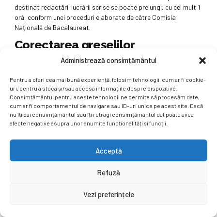
destinat redactării lucrării scrise se poate prelungi, cu cel mult 1
oră, conform unei proceduri elaborate de către Comisia
Națională de Bacalaureat.
Corectarea greșelilor
Administrează consimțământul
Elevii au posibilitatea de a corecta greșelile prin tăierea
răspunsului eronat cu o linie orizontală și scrierea variantei
Pentru a oferi cea mai bună experiență, folosim tehnologii, cum ar fi cookie-
corecte alături. Aceeași regulă se aplică și în cazul subiectelor
uri, pentru a stoca și/sau accesa informațiile despre dispozitive.
tip grilă, unde răspunsul greșit poate fi tăiat, iar cel corect
Consimțământul pentru aceste tehnologii ne permite să procesăm date,
încercuit. Totuși, multiple corecturi pot crea confuzie, așa că
cum ar fi comportamentul de navigare sau ID-uri unice pe acest site. Dacă
ultima variantă trebuie să fie clar evidențiată pentru a evita
nu îți dai consimțământul sau îți retragi consimțământul dat poate avea
neînțelegeri în procesul de evaluare.
afecte negative asupra unor anumite funcționalități și funcții.
Corectarea lucrărilor
Acceptă
Datele personale ale elevilor nu vor fi sigilate manual, ci vor fi
anonimizate automat pe platforma de evaluare. Potrivit
Refuză
procedurii, colțul din dreapta sus al primei foi tipizate, conținând
datele personale ale elevului, nu se sigilează, anonimizarea se
Vezi preferințele
face automat în platforma destinată evaluării digitalizate.
La finalul probei, lucrările sunt scanate și verificate pentru a