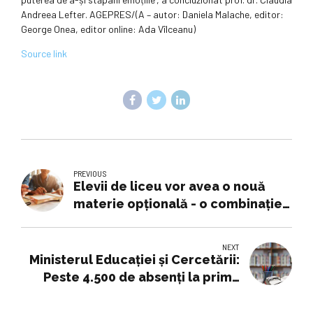
Andreea Lefter. AGEPRES/(A – autor: Daniela Malache, editor:
George Onea, editor online: Ada Vîlceanu)
Source link
PREVIOUS
Elevii de liceu vor avea o nouă
materie opțională - o combinație
de Geografie și TIC
NEXT
Ministerul Educației și Cercetării:
Peste 4.500 de absenți la prima
probă a Evaluării naționale; 4 elevi
eliminați