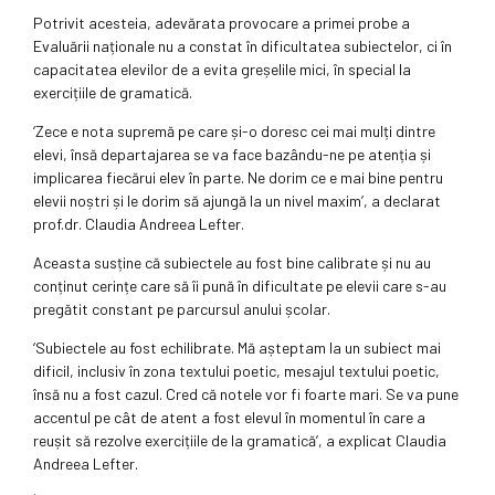
Potrivit acesteia, adevărata provocare a primei probe a
Evaluării naționale nu a constat în dificultatea subiectelor, ci în
capacitatea elevilor de a evita greșelile mici, în special la
exercițiile de gramatică.
‘Zece e nota supremă pe care și-o doresc cei mai mulți dintre
elevi, însă departajarea se va face bazându-ne pe atenția și
implicarea fiecărui elev în parte. Ne dorim ce e mai bine pentru
elevii noștri și le dorim să ajungă la un nivel maxim’, a declarat
prof.dr. Claudia Andreea Lefter.
Aceasta susține că subiectele au fost bine calibrate și nu au
conținut cerințe care să îi pună în dificultate pe elevii care s-au
pregătit constant pe parcursul anului școlar.
‘Subiectele au fost echilibrate. Mă așteptam la un subiect mai
dificil, inclusiv în zona textului poetic, mesajul textului poetic,
însă nu a fost cazul. Cred că notele vor fi foarte mari. Se va pune
accentul pe cât de atent a fost elevul în momentul în care a
reușit să rezolve exercițiile de la gramatică’, a explicat Claudia
Andreea Lefter.