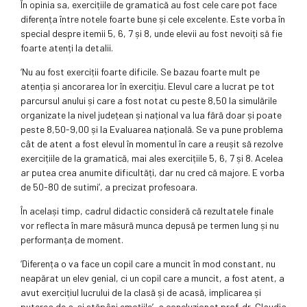
În opinia sa, exercițiile de gramatică au fost cele care pot face
diferența între notele foarte bune și cele excelente. Este vorba în
special despre itemii 5, 6, 7 și 8, unde elevii au fost nevoiți să fie
foarte atenți la detalii.
‘Nu au fost exerciții foarte dificile. Se bazau foarte mult pe
atenția și ancorarea lor în exercițiu. Elevul care a lucrat pe tot
parcursul anului și care a fost notat cu peste 8,50 la simulările
organizate la nivel județean și național va lua fără doar și poate
peste 8,50-9,00 și la Evaluarea națională. Se va pune problema
cât de atent a fost elevul în momentul în care a reușit să rezolve
exercițiile de la gramatică, mai ales exercițiile 5, 6, 7 și 8. Acelea
ar putea crea anumite dificultăți, dar nu cred că majore. E vorba
de 50-80 de sutimi’, a precizat profesoara.
În același timp, cadrul didactic consideră că rezultatele finale
vor reflecta în mare măsură munca depusă pe termen lung și nu
performanța de moment.
‘Diferența o va face un copil care a muncit în mod constant, nu
neapărat un elev genial, ci un copil care a muncit, a fost atent, a
avut exercițiul lucrului de la clasă și de acasă, implicarea și
puterea de a-și stăpâni emoțiile’, a concluzionat prof. dr. Claudia