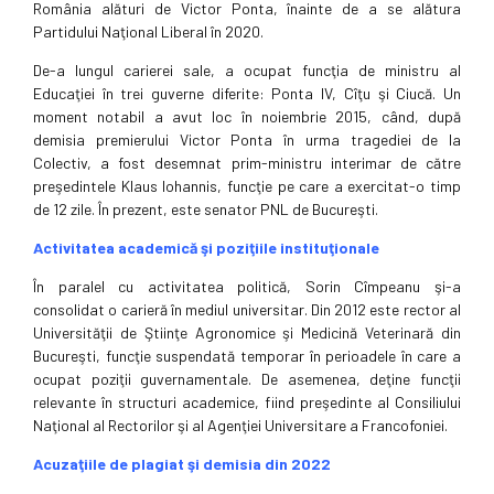
România alături de Victor Ponta, înainte de a se alătura
Partidului Naţional Liberal în 2020.
De-a lungul carierei sale, a ocupat funcţia de ministru al
Educaţiei în trei guverne diferite: Ponta IV, Cîţu şi Ciucă. Un
moment notabil a avut loc în noiembrie 2015, când, după
demisia premierului Victor Ponta în urma tragediei de la
Colectiv, a fost desemnat prim-ministru interimar de către
preşedintele Klaus Iohannis, funcţie pe care a exercitat-o timp
de 12 zile. În prezent, este senator PNL de Bucureşti.
Activitatea academică şi poziţiile instituţionale
În paralel cu activitatea politică, Sorin Cîmpeanu şi-a
consolidat o carieră în mediul universitar. Din 2012 este rector al
Universităţii de Ştiinţe Agronomice şi Medicină Veterinară din
Bucureşti, funcţie suspendată temporar în perioadele în care a
ocupat poziţii guvernamentale. De asemenea, deţine funcţii
relevante în structuri academice, fiind preşedinte al Consiliului
Naţional al Rectorilor şi al Agenţiei Universitare a Francofoniei.
Acuzaţiile de plagiat şi demisia din 2022