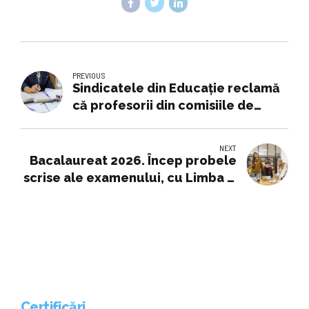
PREVIOUS
Sindicatele din Educaţie reclamă
că profesorii din comisiile de
examen de la Evaluarea Naţională
au fost ”umiliţi” şi ţinuţi ”ostatici”
NEXT
în şcoli pentru a încărca în
Bacalaureat 2026. Încep probele
sistemul informatic lucrările
scrise ale examenului, cu Limba și
elevilor, în condiţiile în care
literatura română
platforma se bloca
Certificări