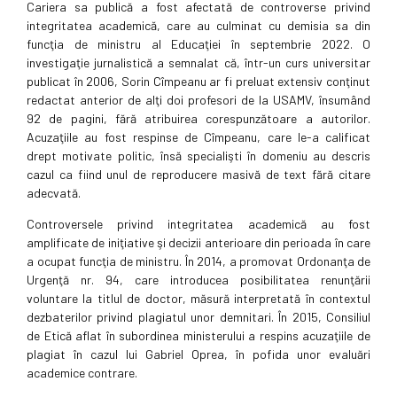
Cariera sa publică a fost afectată de controverse privind
integritatea academică, care au culminat cu demisia sa din
funcţia de ministru al Educaţiei în septembrie 2022. O
investigaţie jurnalistică a semnalat că, într-un curs universitar
publicat în 2006, Sorin Cîmpeanu ar fi preluat extensiv conţinut
redactat anterior de alţi doi profesori de la USAMV, însumând
92 de pagini, fără atribuirea corespunzătoare a autorilor.
Acuzaţiile au fost respinse de Cîmpeanu, care le-a calificat
drept motivate politic, însă specialişti în domeniu au descris
cazul ca fiind unul de reproducere masivă de text fără citare
adecvată.
Controversele privind integritatea academică au fost
amplificate de iniţiative şi decizii anterioare din perioada în care
a ocupat funcţia de ministru. În 2014, a promovat Ordonanţa de
Urgenţă nr. 94, care introducea posibilitatea renunţării
voluntare la titlul de doctor, măsură interpretată în contextul
dezbaterilor privind plagiatul unor demnitari. În 2015, Consiliul
de Etică aflat în subordinea ministerului a respins acuzaţiile de
plagiat în cazul lui Gabriel Oprea, în pofida unor evaluări
academice contrare.