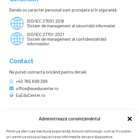
Datele cu caracter personal sunt protejate și în siguranță.
ISO/IEC 27001:2018
Sistem de management al securității informației
ISO/IEC 27701:2021
Sistem de management al confidențialității
informațiilor
Contact
Ne puteți contacta oricând pentru detalii.
+40 765 699 399
office@eueducenter.ro
EuEduCenter.ro
Administrează consimțământul
Rețele sociale
Pentru a oferi cea mai bună experiență, folosim tehnologii, cum ar fi cookie-
Ne puteți găsi și pe rețelele sociale.
uri, pentru a stoca și/sau accesa informațiile despre dispozitive.