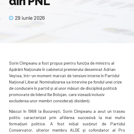
din PNL
29 iunie 2026
Sorin Cîmpeanu a fost propus pentru funcţia de ministru al
Apărării Naţionale în cabinetul premierului desemnat Adrian
Veştea, într-un moment marcat de tensiuni interne în Partidul
Naţional Liberal. Nominalizarea sa intervine pe fondul unei crize
de conducere în partid şi al unor măsuri de disciplină politică
promovate de liderul Ilie Bolojan, care vizează inclusiv
excluderea unor membri consideraţi disidenţi.
Născut în 1968 la Bucureşti, Sorin Cîmpeanu a avut un traseu
politic caracterizat prin afilierea succesivă la mai multe
formaţiuni politice. A fost iniţial susţinut de Partidul
Conservator, ulterior membru ALDE şi cofondator al Pro