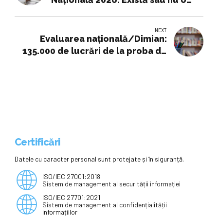
notă minimă pentru repartizarea
la liceu?
NEXT
Evaluarea națională/Dimian:
135.000 de lucrări de la proba de
Matematică au fost încărcate în
format digital în 50 de minute de
la finalizarea probei
Certificări
Datele cu caracter personal sunt protejate și în siguranță.
ISO/IEC 27001:2018
Sistem de management al securității informației
ISO/IEC 27701:2021
Sistem de management al confidențialității
informațiilor