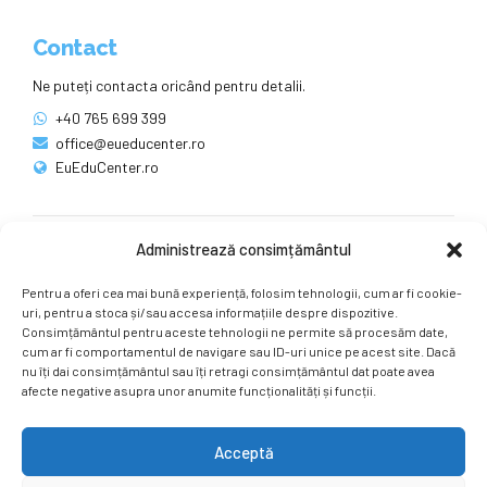
Contact
Ne puteți contacta oricând pentru detalii.
+40 765 699 399
office@eueducenter.ro
EuEduCenter.ro
Administrează consimțământul
Rețele sociale
Pentru a oferi cea mai bună experiență, folosim tehnologii, cum ar fi cookie-
Ne puteți găsi și pe rețelele sociale.
uri, pentru a stoca și/sau accesa informațiile despre dispozitive.
Consimțământul pentru aceste tehnologii ne permite să procesăm date,
cum ar fi comportamentul de navigare sau ID-uri unice pe acest site. Dacă
nu îți dai consimțământul sau îți retragi consimțământul dat poate avea
afecte negative asupra unor anumite funcționalități și funcții.
Acceptă