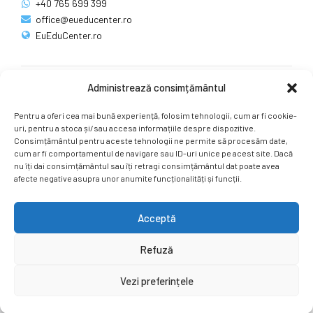
+40 765 699 399
office@eueducenter.ro
EuEduCenter.ro
Administrează consimțământul
Rețele sociale
Pentru a oferi cea mai bună experiență, folosim tehnologii, cum ar fi cookie-
Ne puteți găsi și pe rețelele sociale.
uri, pentru a stoca și/sau accesa informațiile despre dispozitive.
Consimțământul pentru aceste tehnologii ne permite să procesăm date,
cum ar fi comportamentul de navigare sau ID-uri unice pe acest site. Dacă
nu îți dai consimțământul sau îți retragi consimțământul dat poate avea
afecte negative asupra unor anumite funcționalități și funcții.
Acceptă
Copyright by
EuEduCenter.ro
.
Refuză
Prima Pagină
Simpozion Internațional
Revista
Știri
Vezi preferințele
Cont Client
ÎNAPOI SUS