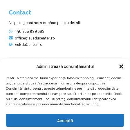
Contact
Ne puteți contacta oricând pentru detalii.
+40 765 699 399
office@eueducenter.ro
EuEduCenter.ro
Administrează consimțământul
Rețele sociale
Pentru a oferi cea mai bună experiență, folosim tehnologii, cum ar fi cookie-
Ne puteți găsi și pe rețelele sociale.
uri, pentru a stoca și/sau accesa informațiile despre dispozitive.
Consimțământul pentru aceste tehnologii ne permite să procesăm date,
cum ar fi comportamentul de navigare sau ID-uri unice pe acest site. Dacă
nu îți dai consimțământul sau îți retragi consimțământul dat poate avea
afecte negative asupra unor anumite funcționalități și funcții.
Acceptă