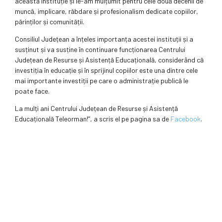
această instituție și le-am mulțumit pentru cele două decenii de
muncă, implicare, răbdare și profesionalism dedicate copiilor,
părinților și comunității.
Consiliul Județean a înțeles importanța acestei instituții și a
susținut și va susține în continuare funcționarea Centrului
Județean de Resurse și Asistență Educațională, considerând că
investiția în educație și în sprijinul copiilor este una dintre cele
mai importante investiții pe care o administrație publică le
poate face.
La mulți ani Centrului Județean de Resurse și Asistență
Educațională Teleorman!”, a scris el pe pagina sa de
Facebook
.