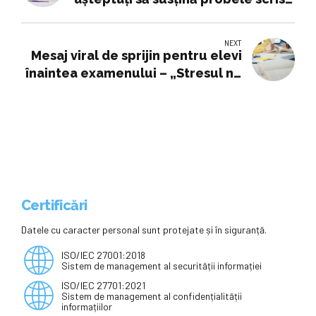
ale examenului de Bacalaureat
care începe luni
NEXT
Mesaj viral de sprijin pentru elevi
înaintea examenului – „Stresul nu
înseamnă că nu ești pregătit”
Certificări
Datele cu caracter personal sunt protejate și în siguranță.
ISO/IEC 27001:2018
Sistem de management al securității informației
ISO/IEC 27701:2021
Sistem de management al confidențialității
informațiilor