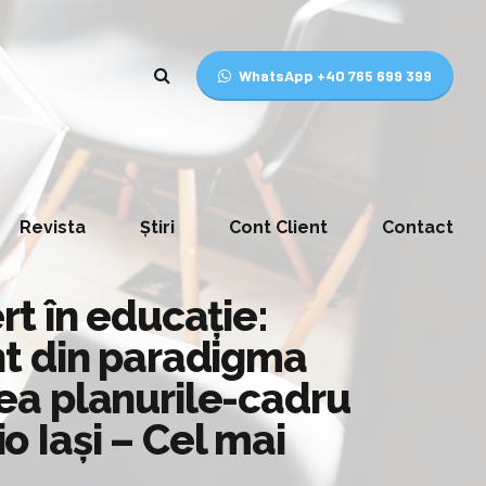
WhatsApp +40 765 699 399
Revista
Știri
Cont Client
Contact
t în educație:
nt din paradigma
ea planurile-cadru
o Iaşi – Cel mai