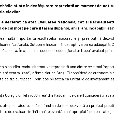
mbările aflate în desfășurare reprezintă un moment de cotit
le elevilor.
ș
a declarat că atât Evaluarea Națională, cât și Bacalaureat
el de cal mort pe care îl târâm după noi, ani și ani, incapabili s
multă importanță rezultatelor măsurabile și prea puțină dezvoltării
Evaluarea Națională. Outcome înseamnă, de fapt, valoarea adăugată. 
lică acesta. În opinia sa, succesul educațional ar trebui evaluat pri
e a planurilor-cadru alternative reprezintă una dintre cele mai imp
stă centralizată”, afirmă Marian Staș. El consideră că autonomia cu
e de tip european”, prin posibilitatea ca unitățile de învățământ s
Colegiului Tehnic „Unirea” din Pașcani, pe care îl consideră „nava ami
azate pe proiecte, iar în ultimul an de liceu dezvoltă un proiect prac
tate de evaluare infinit mai relevantă, mai apropiată de realitate și