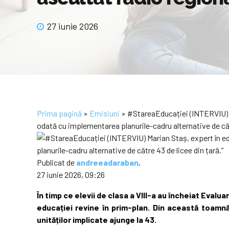
27 iunie 2026
Prima pagină
»
Emisiuni
»
#StareaEducației (INTERVIU) M
odată cu implementarea planurile-cadru alternative de cătr
Publicat de
andreeadaraban
,
27 iunie 2026, 09:26
În timp ce elevii de clasa a VIII-a au încheiat Eva
educației revine în prim-plan. Din această toamnă,
unităților implicate ajunge la 43.