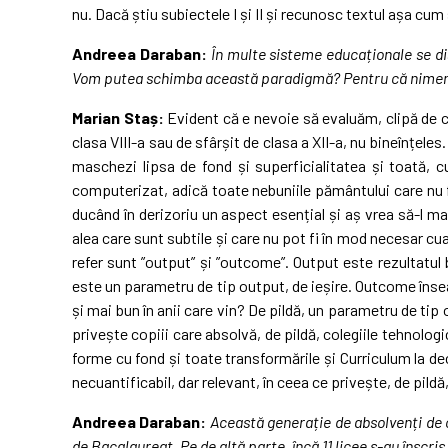
nu. Dacă știu subiectele I și II și recunosc textul așa cu
Andreea Daraban:
În multe sisteme educaționale se di
Vom putea schimba această paradigmă? Pentru că nimeni
Marian Staș:
Evident că e nevoie să evaluăm, clipă de cli
clasa VIII-a sau de sfârșit de clasa a XII-a, nu bineînțel
maschezi lipsa de fond și superficialitatea și toată
computerizat, adică toate nebuniile pământului care nu f
ducând în derizoriu un aspect esențial și aș vrea să-l m
alea care sunt subtile și care nu pot fi în mod necesar c
refer sunt ”output” și ”outcome”. Output este rezultatul 
este un parametru de tip output, de ieșire. Outcome îns
și mai bun în anii care vin? De pildă, un parametru de tip
privește copiii care absolvă, de pildă, colegiile tehnologi
forme cu fond și toate transformările și Curriculum la dec
necuantificabil, dar relevant, în ceea ce privește, de pild
Andreea Daraban:
Această generație de absolvenți de c
de Bacalaureat.
Pe de altă parte, încă 11 licee s-au înscr