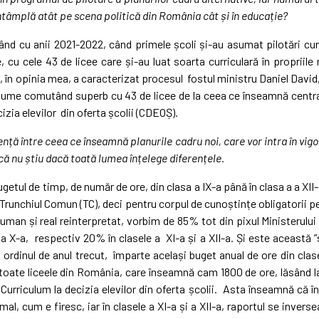
întâmplă atât pe scena politică din România cât și în educație?
nd cu anii 2021-2022, când primele școli și-au asumat pilotări cur
 cu cele 43 de licee care și-au luat soarta curriculară în propriil
n opinia mea, a caracterizat procesul fostul ministru Daniel David
anume comutând superb cu 43 de licee de la ceea ce înseamnă central
izia elevilor din oferta școlii (CDEOȘ).
ență între ceea ce înseamnă planurile cadru noi, care vor intra în v
că nu știu dacă toată lumea înțelege diferențele.
etul de timp, de număr de ore, din clasa a IX-a până în clasa a a XII-a
runchiul Comun (TC), deci pentru corpul de cunoștințe obligatorii p
uman și real reinterpretat, vorbim de 85% tot din pixul Ministerului
 a X-a, respectiv 20% în clasele a XI-a și a XII-a. Și este această ”
ordinul de anul trecut, împarte același buget anual de ore din clase
oate liceele din România, care înseamnă cam 1800 de ore, lăsând la 
 Curriculum la decizia elevilor din oferta școlii. Asta înseamnă că î
, cum e firesc, iar în clasele a XI-a și a XII-a, raportul se inve