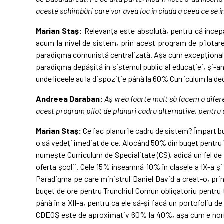
aceste schimbări care vor avea loc în ciuda a ceea ce se 
Marian Staș:
Relevanța este absolută, pentru că începâ
acum la nivel de sistem, prin acest program de pilotare,
paradigma comunistă centralizată. Așa cum excepțional, î
paradigma depășită în sistemul public al educației, și-
unde liceele au la dispoziție până la 60% Curriculum la dec
Andreea Daraban:
Aș vrea foarte mult să facem o difer
acest program pilot de planuri cadru alternative, pentru 
Marian Staș:
Ce fac planurile cadru de sistem? Împart bug
o să vedeți imediat de ce. Alocând 50% din buget pentru T
numește Curriculum de Specialitate (CS), adică un fel de 
oferta școlii. Cele 15% înseamnă 10% în clasele a IX-a și
Paradigma pe care ministrul Daniel David a creat-o, prin 
buget de ore pentru Trunchiul Comun obligatoriu pentru t
până în a XII-a, pentru ca ele să-și facă un portofoliu de
CDEOȘ este de aproximativ 60% la 40%, așa cum e normal