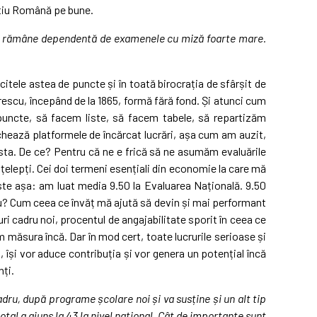
 știu Română pe bune.
rămâne dependentă de examenele cu miză foarte mare.
citele astea de puncte și în toată birocrația de sfârșit de
orescu, începând de la 1865, formă fără fond. Și atunci cum
uncte, să facem liste, să facem tabele, să repartizăm
chează platformele de încărcat lucrări, așa cum am auzit,
asta. De ce? Pentru că ne e frică să ne asumăm evaluările
țelepți. Cei doi termeni esențiali din economie la care mă
 este așa: am luat media 9.50 la Evaluarea Națională. 9.50
u? Cum ceea ce învăț mă ajută să devin și mai performant
ri cadru noi, procentul de angajabilitate sporit în ceea ce
em măsura încă. Dar în mod cert, toate lucrurile serioase și
, își vor aduce contribuția și vor genera un potențial încă
nți.
dru, după programe școlare noi și va susține și un alt tip
total a ajuns la 43 la nivel național. Cât de importante sunt