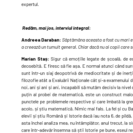
expertul.
Redăm, mai jos, interviul integral:
Andreea Daraban:
Săptămâna aceasta a fost cu mari emoț
a creează un tumult general. Chiar dacă nu ai copii care s
Marian Staș:
Sigur că emoțiile legate de școală, de ed
deosebită. E firesc să fie așa. E normal atunci când sunt
sunt într-un siaj deopotrivă de mediocritate și de inerț
filozofie atât a Evaluării Naționale cât și-a examenului d
noi, ani și ani și ani, incapabili să mutăm decisiv la niv
puțin al probei de matematică, este un construct malone
punctele pe problemele respective și care îmbată la greu
acolo, și știu matematică. Nimic mai fals. La fel și cu B
elevii și știu Română și Istorie dacă iau nota 6, de pildă
asta închei analiza mea, nu întâmplător, anul trecut, la 
care într-adevăr însemna să știi Istorie pe bune, eseul r