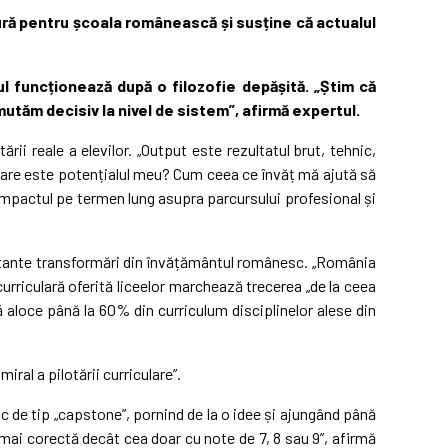
ură pentru școala românească și susține că actualul
ul funcționează după o filozofie depășită.
„Știm că
ă mutăm decisiv la nivel de sistem”, afirmă expertul.
 reale a elevilor. „Output este rezultatul brut, tehnic,
Care este potențialul meu? Cum ceea ce învăț mă ajută să
n impactul pe termen lung asupra parcursului profesional și
ortante transformări din învățământul românesc. „România
rriculară oferită liceelor marchează trecerea „de la ceea
ă aloce până la 60% din curriculum disciplinelor alese din
ral a pilotării curriculare”.
tic de tip „capstone”, pornind de la o idee și ajungând până
 mai corectă decât cea doar cu note de 7, 8 sau 9”, afirmă