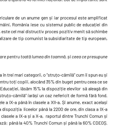
riculare de un anume gen și iar procesul este amplificat
e mâini, România iese cu sistemul public de educației din
, este cel mai distructiv proces pozitiv menit să schimbe
izare de tip comunist la subsidiaritate de tip european,
igoare pentru toată lumea din toamnă, și ceea ce presupune
 în trei mari categorii, o ”struțo-cămilă” cum îi spun eu și
entru toți copiii, alocând 35% din buget pentru ceea ce se
 Educației, lăsăm 15% la dispoziție elevilor să aleagă din
struțo-cămilă” iarăși un caz nefericit de formă fără fond.
le a IX-a până în clasele a XII-a. Și anume, exact același
dispoziția liceelor până la 2200 de ore, din clasa a IX-a
n clasele a IX-a și a X-a, raportul dintre Trunchi Comun și
rsează: până la 40% Trunchi Comun și până la 60% CDEOȘ.