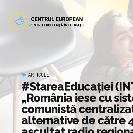
ARTICOLE
#StareaEducației (INT
„România iese cu sis
comunistă centraliza
alternative de către 4
ascultat radio region