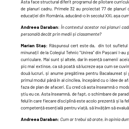
Asta face structural diferit programul de pilotare curricu
de planuri cadru. Primele 32 au proiectat 77 de planuri c
educației din România, aducând-o în secolul XXI, așa cum 
Andreea Daraban:
În contextul acestor noi planuri cad
personală decât prin medii și clasamente?
Marian Staș:
Răspunsul cert este da, din tot sufletul 
minunații de la Colegiul Tehnic ”Unirea” din Pașcani l-au
curriculare. Mai sunt și altele, dar în esență oamenii ace
pic mai extinse, ca să poată să lucreze așa cum se cuvin
două lucruri, și anume pregătirea pentru Bacalaureat și 
primul modul până în al cincilea, începând cu o idee de afac
faza de plan de afaceri. Eu cred că asta înseamnă o modal
știu eu ce. Asta înseamnă, de fapt, o schimbare de paradig
felul în care fiecare disciplină este acolo prezentă și la 
competență esențială pentru viață, să învățăm să evaluă
Andreea Daraban:
Cum ar trebui să arate, în opinia du