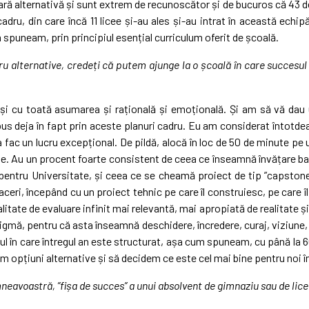
lară alternativă și sunt extrem de recunoscător și de bucuros că 43 de
adru, din care încă 11 licee și-au ales și-au intrat în această echip
spuneam, prin principiul esențial curriculum oferit de școală.
ru alternative, credeți că putem ajunge la o școală în care succesu
și cu toată asumarea și rațională și emoțională. Și am să vă dau u
 pus deja în fapt prin aceste planuri cadru. Eu am considerat întotde
ia fac un lucru excepțional. De pildă, alocă în loc de 50 de minute pe 
e. Au un procent foarte consistent de ceea ce înseamnă învățare baz
pentru Universitate, și ceea ce se cheamă proiect de tip ”capstone
eri, începând cu un proiect tehnic pe care îl construiesc, pe care îl v
itate de evaluare infinit mai relevantă, mai apropiată de realitate ș
mă, pentru că asta înseamnă deschidere, încredere, curaj, viziune, apli
felul în care întregul an este structurat, așa cum spuneam, cu până la 
m opțiuni alternative și să decidem ce este cel mai bine pentru noi
mneavoastră, ”fișa de succes” a unui absolvent de gimnaziu sau de lic