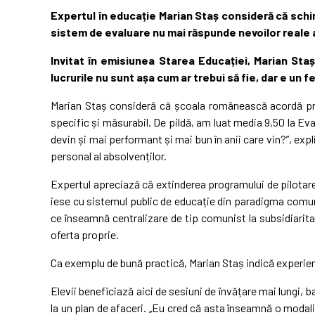
Expertul în educație Marian Staș consideră că schi
sistem de evaluare nu mai răspunde nevoilor reale a
Invitat în emisiunea Starea Educației,
Marian Sta
lucrurile nu sunt așa cum ar trebui să fie, dar e un f
Marian Staș consideră că școala românească acordă prea 
specific și măsurabil. De pildă, am luat media 9,50 la 
devin și mai performant și mai bun în anii care vin?”, exp
personal al absolvenților.
Expertul apreciază că extinderea programului de pilotar
iese cu sistemul public de educație din paradigma comuni
ce înseamnă centralizare de tip comunist la subsidiaritat
oferta proprie.
Ca exemplu de bună practică, Marian Staș indică experiența 
Elevii beneficiază aici de sesiuni de învățare mai lungi, b
la un plan de afaceri. „Eu cred că asta înseamnă o modali