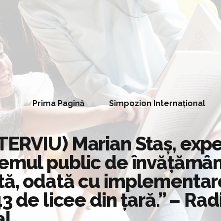
Prima Pagină
Simpozion Internațional
ERVIU) Marian Staș, exper
temul public de învățămâ
tă, odată cu implementar
3 de licee din țară.” – Radi
al