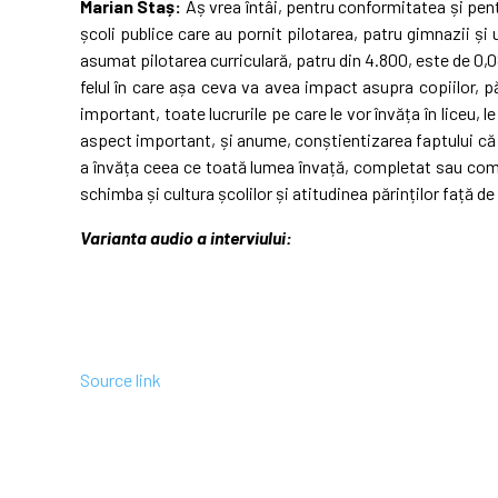
Marian Staș:
Aș vrea întâi, pentru conformitatea și pentr
școli publice care au pornit pilotarea, patru gimnazii și
asumat pilotarea curriculară, patru din 4.800, este de 0,
felul în care așa ceva va avea impact asupra copiilor, păi
important, toate lucrurile pe care le vor învăța în liceu, l
aspect important, și anume, conștientizarea faptului că 
a învăța ceea ce toată lumea învață, completat sau compl
schimba și cultura școlilor și atitudinea părinților față de
Varianta audio a interviului:
Source link