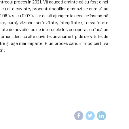
întregul proces în 2021. Vă aduceți aminte că au fost cinci
 cu alte cuvinte, procentul școlilor gimnaziale care și-au
u 0,08% și cu 0,07%. Iar ca să ajungem la ceea ce înseamnă
re, curaj, viziune, seriozitate, integritate și ceva foarte
piate de nevoile lor, de interesele lor, coroborat cu încă un
omun, deci cu alte cuvinte, un anume tip de servitute, de
tre și așa mai departe. E un proces care, în mod cert, va
ri.