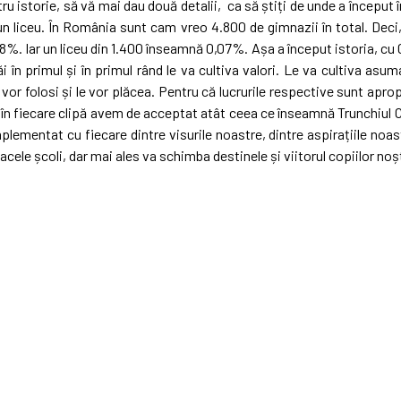
u istorie, să vă mai dau două detalii, ca să știți de unde a început 
 un liceu. În România sunt cam vreo 4.800 de gimnazii în total. Deci,
08%. Iar un liceu din 1.400 înseamnă 0,07%. Așa a început istoria, c
 în primul și în primul rând le va cultiva valori. Le va cultiva asuma
e vor folosi și le vor plăcea. Pentru că lucrurile respective sunt apro
în fiecare clipă avem de acceptat atât ceea ce înseamnă Trunchiul C
ementat cu fiecare dintre visurile noastre, dintre aspirațiile noas
 acele școli, dar mai ales va schimba destinele și viitorul copiilor noșt