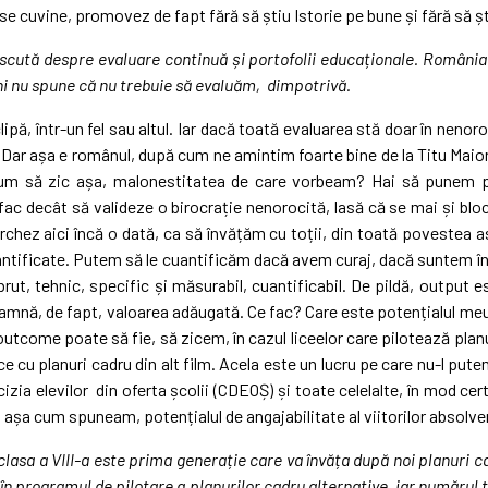
m se cuvine, promovez de fapt fără să știu Istorie pe bune și fără să
scută despre evaluare continuă și portofolii educaționale.
România 
 nu spune că nu trebuie să evaluăm, dimpotrivă.
pă, într-un fel sau altul. Iar dacă toată evaluarea stă doar în nenoro
es. Dar așa e românul, după cum ne amintim foarte bine de la Titu Mai
, cum să zic așa, malonestitatea de care vorbeam? Hai să punem p
ac decât să valideze o birocrație nenorocită, lasă că se mai și blo
archez aici încă o dată, ca să învățăm cu toții, din toată povestea 
uantificate. Putem să le cuantificăm dacă avem curaj, dacă suntem în
brut, tehnic, specific și măsurabil, cuantificabil. De pildă, output
eamnă, de fapt, valoarea adăugată. Ce fac? Care este potențialul me
 outcome poate să fie, să zicem, în cazul liceelor care pilotează planu
ce cu planuri cadru din alt film. Acela este un lucru pe care nu-l put
izia elevilor din oferta școlii (CDEOȘ) și toate celelalte, în mod cert
ă, așa cum spuneam, potențialul de angajabilitate al viitorilor absolve
lasa a VIII-a este prima generație care va învăța după noi planuri ca
is în programul de pilotare a planurilor cadru alternative, iar numărul 