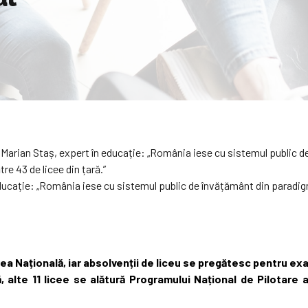
arian Staș, expert în educație: „România iese cu sistemul public 
e 43 de licee din țară.”
luarea Națională, iar absolvenții de liceu se pregătesc pentr
 alte 11 licee se alătură Programului Național de Pilotare a