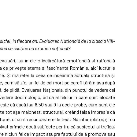
tfel, în fiecare an, Evaluarea Națională de la clasa a VIII-
ri când se susține un examen național?
valuări, au în ele o încărcătură emoțională și rațională
a ce privește eterna și fascinanta Românie, aici lucrurile
eme. Și mă refer la ceea ce înseamnă actuala structură și
e, cum să zic, un fel de cal mort pe care îl târâm așa după
ă, de pildă, Evaluarea Națională, din punctul de vedere cel
edere docimologic, adică al felului în care sunt alocate
resie că dacă iau 8,50 sau 9 la acele probe, cum sunt ele
ite tot așa malonest, structural, creând falsa impresie că
storie, ci sunt recunoaștere de text. Nu întâmplător, și cu
lvat primele două subiecte pentru că subiectul al treilea,
 are niciun fel de impact asupra faptului de a promova sau