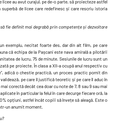
 licee au avut curajul, pe de-o parte, să proiecteze astfel
ă superbă de licee care redefinesc și care rescriu istoria
l să fie definit mai degrabă prin competențe și dezvoltare
n exemplu, necitat foarte des, dar din alt film, pe care
auna că echipa de la Pașcani este nava amirală a pilotării
unitatea de lucru, 75 de minute. Sesiunile de lucru sunt un
ată pe proiecte. În clasa a XII-a ocupă anul respectiv cu
”, adică o chestie practică, un proces practic pornit din
alidează, pe care îl justifică teoretic și pe care îl aduc în
i mai corectă decât cea doar cu note de 7, 8 sau 9 sau mai
cate în particular la felul în care decurge fiecare oră, la
60% opțiuni, astfel încât copiii să învețe să aleagă. Este o
 într-un anumit moment.
eu?