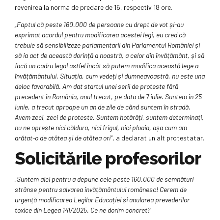
revenirea la norma de predare de 16, respectiv 18 ore.
„Faptul că peste 160.000 de persoane cu drept de vot și-au
exprimat acordul pentru modificarea acestei legi, eu cred că
trebuie să sensibilizeze parlamentarii din Parlamentul României și
să ia act de această dorință a noastră, a celor din învățământ, și să
facă un cadru legal astfel încât să putem modifica această lege a
învățământului. Situația, cum vedeți și dumneavoastră, nu este una
deloc favorabilă. Am dat startul unei serii de proteste fără
precedent în România, anul trecut, pe data de 7 iulie. Suntem în 25
iunie, a trecut aproape un an de zile de când suntem în stradă.
Avem zeci, zeci de proteste. Suntem hotărâți, suntem determinați,
nu ne oprește nici căldura, nici frigul, nici ploaia, așa cum am
arătat-o de atâtea și de atâtea ori”
, a declarat un alt protestatar.
Solicitările profesorilor
„Suntem aici pentru a depune cele peste 160.000 de semnături
strânse pentru salvarea învățământului românesc! Cerem de
urgență modificarea Legilor Educației și anularea prevederilor
toxice din Legea 141/2025. Ce ne dorim concret?