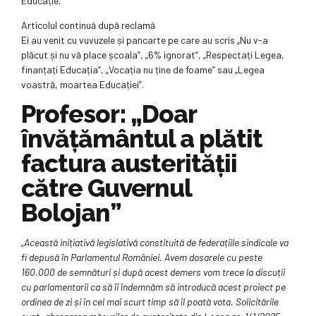
Educație.
Articolul continuă după reclamă
Ei au venit cu vuvuzele și pancarte pe care au scris „Nu v-a
plăcut și nu vă place școala”, „6% ignorat”, „Respectați Legea,
finanțați Educația”, „Vocația nu ține de foame” sau „Legea
voastră, moartea Educației”.
Profesor: „Doar
învățământul a plătit
factura austerității
către Guvernul
Bolojan”
„Această inițiativă legislativă constituită de federațiile sindicale va
fi depusă în Parlamentul României. Avem dosarele cu peste
160.000 de semnături și după acest demers vom trece la discuții
cu parlamentarii ca să îi îndemnăm să introducă acest proiect pe
ordinea de zi și în cel mai scurt timp să îl poată vota. Solicitările