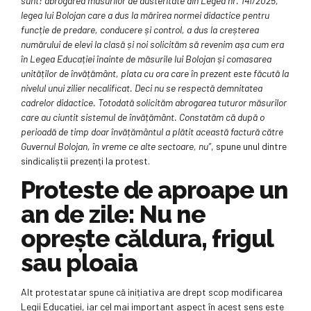
sunt: abrogarea măsurilor de austeritate din Legea nr. 141/2025,
legea lui Bolojan care a dus la mărirea normei didactice pentru
funcție de predare, conducere și control, a dus la creșterea
numărului de elevi la clasă și noi solicităm să revenim așa cum era
în Legea Educației înainte de măsurile lui Bolojan și comasarea
unităților de învățământ, plata cu ora care în prezent este făcută la
nivelul unui zilier necalificat. Deci nu se respectă demnitatea
cadrelor didactice. Totodată solicităm abrogarea tuturor măsurilor
care au ciuntit sistemul de învățământ. Constatăm că după o
perioadă de timp doar învățământul a plătit această factură către
Guvernul Bolojan, în vreme ce alte sectoare, nu”
, spune unul dintre
sindicaliștii prezenți la protest.
Proteste de aproape un
an de zile: Nu ne
oprește căldura, frigul
sau ploaia
Alt protestatar spune că inițiativa are drept scop modificarea
Legii Educației, iar cel mai important aspect în acest sens este