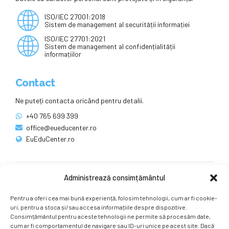
ISO/IEC 27001:2018
Sistem de management al securității informației
ISO/IEC 27701:2021
Sistem de management al confidențialității
informațiilor
Contact
Ne puteți contacta oricând pentru detalii.
+40 765 699 399
office@eueducenter.ro
EuEduCenter.ro
Administrează consimțământul
Rețele sociale
Pentru a oferi cea mai bună experiență, folosim tehnologii, cum ar fi cookie-
Ne puteți găsi și pe rețelele sociale.
uri, pentru a stoca și/sau accesa informațiile despre dispozitive.
Consimțământul pentru aceste tehnologii ne permite să procesăm date,
cum ar fi comportamentul de navigare sau ID-uri unice pe acest site. Dacă