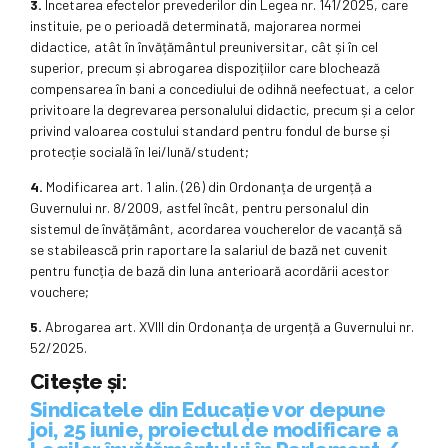
3.
Încetarea efectelor prevederilor din Legea nr. 141/2025, care
instituie, pe o perioadă determinată, majorarea normei
didactice, atât în învățământul preuniversitar, cât și în cel
superior, precum și abrogarea dispozițiilor care blochează
compensarea în bani a concediului de odihnă neefectuat, a celor
privitoare la degrevarea personalului didactic, precum și a celor
privind valoarea costului standard pentru fondul de burse și
protecție socială în lei/lună/student;
4.
Modificarea art. 1 alin. (26) din Ordonanța de urgență a
Guvernului nr. 8/2009, astfel încât, pentru personalul din
sistemul de învățământ, acordarea voucherelor de vacanță să
se stabilească prin raportare la salariul de bază net cuvenit
pentru funcția de bază din luna anterioară acordării acestor
vouchere;
5.
Abrogarea art. XVIII din Ordonanța de urgență a Guvernului nr.
52/2025.
Citește și:
Sindicatele din Educație vor depune
joi, 25 iunie, proiectul de modificare a