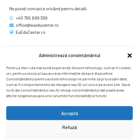
Ne puteți contacta oricând pentru detalii.
+40 765 699 399
office@eueducenter.ro
EuEduCenter.ro
Administrează consimțământul
Rețele sociale
Pentru a oferi cea mai bună experiență, folosim tehnologii, cum ar fi cookie-
Ne puteți găsi și pe rețelele sociale.
uri, pentru a stoca și/sau accesa informațiile despre dispozitive.
Consimțământul pentru aceste tehnologii ne permite să procesăm date,
cum ar fi comportamentul de navigare sau ID-uri unice pe acest site. Dacă
nu îți dai consimțământul sau îți retragi consimțământul dat poate avea
afecte negative asupra unor anumite funcționalități și funcții.
Acceptă
Copyright by
EuEduCenter.ro
.
Refuză
Prima Pagină
Simpozion Internațional
Revista
Știri