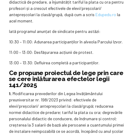
didactică de predare, a înjumătățit tariful la plata cu ora pentru
profesori și a crescut efectivele de elevi/preșcolari/
antepreșcolari la clasă/grupă, după cum a scris
Edupedu.ro
la
acel moment.
Iată programul anunțat de sindicate pentru astăzi:
10:30 – 11:00: Adunarea participanților în alveola Parcului Izvor.
11:00 – 13:00: Desfășurarea acțiunii de protest.
13:00 – 13:30: Defluirea completă a participanților.
Ce propune proiectul de lege prin care
se cere înlăturarea efectelor legii
141/2025
1.
Modificarea prevederilor din Legea învățământului
preuniversitar nr. 198/2023 privind: efectivele de
elevi/preșcolari/ antepreșcolari la clasă/grupă; reducerea
normei didactice de predare; tariful la plata cu ora; degrevările
personalului didactic de conducere, de îndrumare și control;
creșterea la 3 salarii de bază ale persoanei a cuantumului primei
de instalare neimpozabilă ce se acordă, începând cu anul școlar