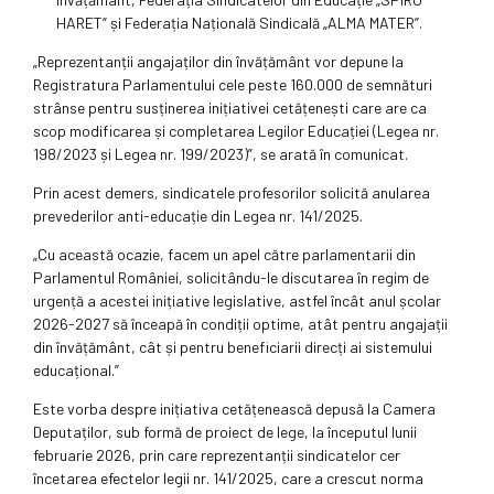
HARET” și Federația Națională Sindicală „ALMA MATER”.
„Reprezentanții angajaților din învățământ vor depune la
Registratura Parlamentului cele peste 160.000 de semnături
strânse pentru susținerea inițiativei cetățenești care are ca
scop modificarea și completarea Legilor Educației (Legea nr.
198/2023 și Legea nr. 199/2023)”, se arată în comunicat.
Prin acest demers, sindicatele profesorilor solicită anularea
prevederilor anti-educație din Legea nr. 141/2025.
„Cu această ocazie, facem un apel către parlamentarii din
Parlamentul României, solicitându-le discutarea în regim de
urgență a acestei inițiative legislative, astfel încât anul școlar
2026-2027 să înceapă în condiții optime, atât pentru angajații
din învățământ, cât și pentru beneficiarii direcți ai sistemului
educațional.”
Este vorba despre inițiativa cetățenească depusă la Camera
Deputaților, sub formă de proiect de lege, la începutul lunii
februarie 2026, prin care reprezentanții sindicatelor cer
încetarea efectelor legii nr. 141/2025, care a crescut norma