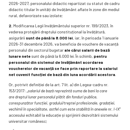
2026-2027, personalului didactic repartizat cu statut de cadru
didactic titular în unități de învățământ aflate în zone din mediul
rural, defavorizate sau izolate;
2.
Modificarea Legii învățământului superior nr. 199/2023, în
vederea protejării dreptului constituțional la învățătură,
asigurării
sunt de până la 8.000 lei
, iar, în perioada 1 ianuarie
2026-31 decembrie 2026, va beneficia de vouchere de vacanță
personalul din sectorul bugetar
ale cărui salarii de bază
lunare
nete
sunt de până la 6.000 lei. În schimb,
pentru
personalul
din sistemul de învățământ acordarea
voucherelor de
vacanță se face prin raportare la salariul
net cuvenit funcției
de bază din luna acordării acestora
.
Or, potrivit definiției de la art. 7 lit. a) din Legea-cadru nr.
153/2017: „
salariul de bază reprezintă suma de bani la care
are
dreptul lunar personalul plătit din fonduri publice,
corespunzător
funcției, gradului/treptei profesionale, gradației,
vechimii
în specialitate, astfel cum este stabilită în anexele nr. I-IX
”
accesului echitabil la educație și sprijinirii dezvoltării sistemului
universitar românesc;