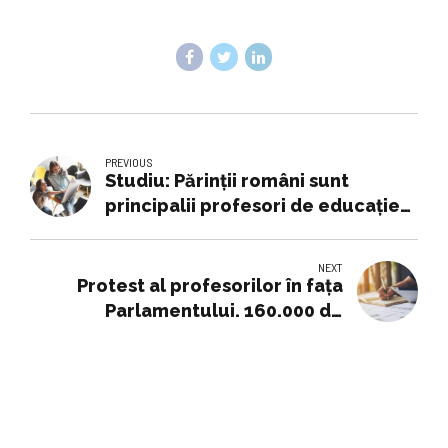
PREVIOUS
Studiu: Părinții români sunt
principalii profesori de educație
financiară ai copiilor, dar numai
15% se simt foarte pregătiți
NEXT
pentru acest rol (CFA)
Protest al profesorilor în fața
Parlamentului. 160.000 de
semnături pentru modificarea
unor măsuri din educație