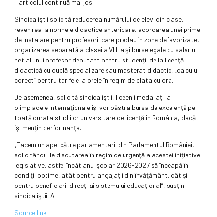
– articolul continuă mai jos –
Sindicaliştii solicită reducerea numărului de elevi din clase,
revenirea la normele didactice anterioare, acordarea unei prime
de instalare pentru profesorii care predau în zone defavorizate,
organizarea separată a clasei a VIII-a şi burse egale cu salariul
net al unui profesor debutant pentru studenţii de la licenţă
didactică cu dublă specializare sau masterat didactic, „calculul
corect” pentru tarifele la orele în regim de plata cu ora.
De asemenea, solicită sindicaliştii, liceenii medaliaţi la
olimpiadele internaţionale îşi vor păstra bursa de excelenţă pe
toată durata studiilor universitare de licenţă în România, dacă
îşi menţin performanţa.
„Facem un apel către parlamentarii din Parlamentul României,
solicitându-le discutarea în regim de urgenţă a acestei iniţiative
legislative, astfel încât anul şcolar 2026-2027 să înceapă în
condiţii optime, atât pentru angajaţii din învăţământ, cât şi
pentru beneficiarii direcţi ai sistemului educaţional”, susţin
sindicaliştii. A
Source link