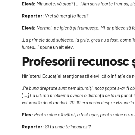
Elevă
:
Minunate, vă plac? […] Am scris foarte frumos, zi
Reporter
:
Vrei să mergi la liceu?
Elevă
:
Normal, pe igienă și frumusețe. Mi-ar plăcea să fa
„La primele două subiecte, la grile, greu nu a fost, compli
lumea…”
spune un alt elev.
Profesorii recunosc ș
Ministerul Educației atenționează elevii că o inflație de n
„Pe bună dreptate sunt nemulțumiți, nota șapte s-ar fi obți
[…] La ultima problemă aveam o distanță de la un punct la
volumul în două moduri. 20-10 era vorba despre viziune în 
Elev
:
Pentru cine a învățat, a fost ușor, pentru cine nu, a 
Reporter
:
Și tu unde te încadrezi?