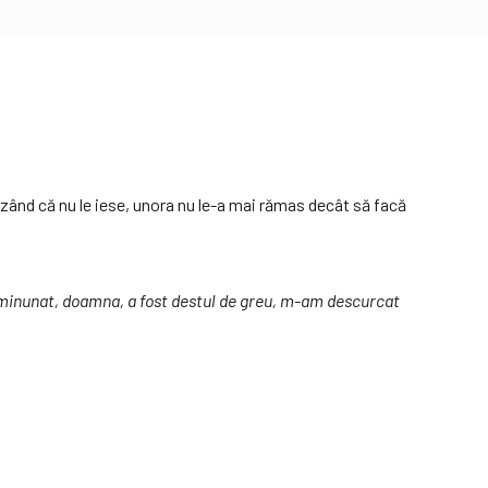
văzând că nu le iese, unora nu le-a mai rămas decât să facă
st minunat, doamna, a fost destul de greu, m-am descurcat