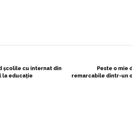
 școlile cu internat din
Peste o mie d
l la educație
remarcabile dintr-un or