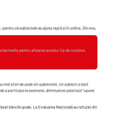
, pentru că subiectele au ajuns rapid și în online. Din nou.
ocial media pentru afisarea acestui tip de conținut.
 mai știm de unde vin subiectele. Un subiect a ieșit
 de a participa la examene, diminuarea salariului”
spune
 lăsat băncile goale. La Evaluarea Națională au refuzat din