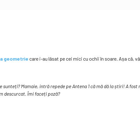
la geometrie
care i-au lăsat pe cei mici cu ochii în soare. Așa că, 
 ce sunteți? Mamaie, intră repede pe Antena 1 că mă dă la știri! A fo
am descurcat. Îmi faceți poză?