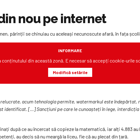
din nou pe internet
men, părinții se chinuiau cu aceleași necunoscute afară, în fața școlii
INFORMARE
ea conținutului din această zonă. E necesar să accepți cookie-urile s
Modifică setările
prelucrate, acum tehnologia permite, watermarkul este îndepărtat, nu
 identificat. […] Sancțiuni pe care le cunoașteți în lege, interdicția
minați după ce au încercat să copieze la matematică, iar alți 4.883 au
etenți, au decis să nu meargă la liceu, fie că au plecat din țară.