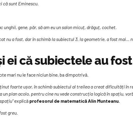
ci că sunt Eminescu.
c unghii, gene, păr, să am eu un salon micuț, drăguț, cochet.
cat nu a fost, dar în schimb la subiectul 3, la geometrie, a fost mai… 
i ei că subiectele au fos
ote mari nu le face niciun bine, ba dimpotrivă.
nut foarte ușor, în schimb subiectul al treilea a creat dificultăți în r
 un plan acolo, pentru cine nu vede construcția logică în spațiu, vorb
spațiu”
explică
profesorul de matematică Alin Munteanu
.
fost greu.