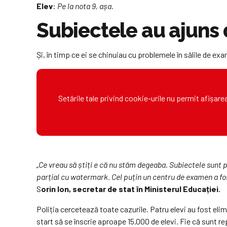
Elev
:
Pe la nota 9, așa.
Subiectele au ajuns 
Și, în timp ce ei se chinuiau cu problemele în sălile de exa
Setările tale privind cookie-urile nu permit afișar
„Ce vreau să știți e că nu stăm degeaba. Subiectele sunt 
parțial cu watermark. Cel puțin un centru de examen a fost
S
orin Ion, secretar de stat în Ministerul Educației.
Poliția cercetează toate cazurile. Patru elevi au fost eli
start să se înscrie aproape 15.000 de elevi. Fie că sunt rep