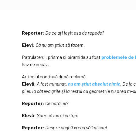
Reporter
:
De ce ați ieșit așa de repede?
Elevi
:
Că nu am știut să facem.
Patrulaterul, prisma și piramida au fost
problemele de 
haz de necaz.
Articolul continuă după reclamă
Elevă
:
A fost minunat,
nu am știut absolut nimic
. De la
și eu la câteva grile și la restul cu geometrie nu prea m-
Reporter
:
Ce notă iei?
Elevă
:
Sper că iau și eu 4,5.
Reporter
:
Despre unghii vreau să îmi spui.