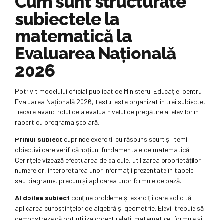
Cum sunt structurate
subiectele la
matematică la
Evaluarea Națională
2026
Potrivit modelului oficial publicat de Ministerul Educației pentru
Evaluarea Națională 2026, testul este organizat în trei subiecte,
fiecare având rolul de a evalua nivelul de pregătire al elevilor în
raport cu programa școlară.
Primul subiect
cuprinde exerciții cu răspuns scurt și itemi
obiectivi care verifică noțiuni fundamentale de matematică.
Cerințele vizează efectuarea de calcule, utilizarea proprietăților
numerelor, interpretarea unor informații prezentate în tabele
sau diagrame, precum și aplicarea unor formule de bază.
Al doilea subiect
conține probleme și exerciții care solicită
aplicarea cunoștințelor de algebră și geometrie. Elevii trebuie să
demonstreze că pot utiliza corect relații matematice, formule și