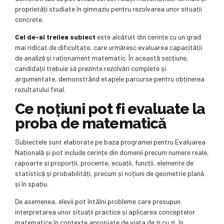
proprietăți studiate în gimnaziu pentru rezolvarea unor situații
concrete.
Cel de-al treilea subiect
este alcătuit din cerințe cu un grad
mai ridicat de dificultate, care urmăresc evaluarea capacității
de analiză și raționament matematic. În această secțiune,
candidații trebuie să prezinte rezolvări complete și
argumentate, demonstrând etapele parcurse pentru obținerea
rezultatului final.
Ce noțiuni pot fi evaluate la
proba de matematică
Subiectele sunt elaborate pe baza programei pentru Evaluarea
Națională și pot include cerințe din domenii precum numere reale,
rapoarte și proporții, procente, ecuații, funcții, elemente de
statistică și probabilități, precum și noțiuni de geometrie plană
și în spațiu.
De asemenea, elevii pot întâlni probleme care presupun
interpretarea unor situații practice și aplicarea conceptelor
matematice în contexte apropiate de viața de zi cu zi, în