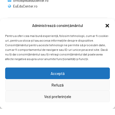
office@eueducenter.ro
EuEduCenter.ro
Administrează consimțământul
Rețele sociale
Pentru a oferi cea mai bună experiență, folosim tehnologii, cum ar fi cookie-
Ne puteți găsi și pe rețelele sociale.
uri, pentru a stoca și/sau accesa informațiile despre dispozitive.
Consimțământul pentru aceste tehnologii ne permite să procesăm date,
cum ar fi comportamentul de navigare sau ID-uri unice pe acest site. Dacă
nu îți dai consimțământul sau îți retragi consimțământul dat poate avea
afecte negative asupra unor anumite funcționalități și funcții.
Acceptă
Copyright by
EuEduCenter.ro
.
Refuză
Prima Pagină
Simpozion Internațional
Revista
Știri
Vezi preferințele
Cont Client
ÎNAPOI SUS