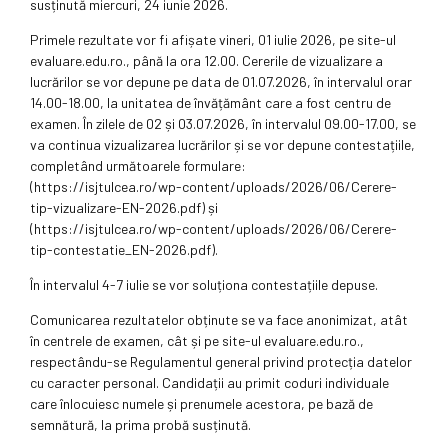
susținută miercuri, 24 iunie 2026.
Primele rezultate vor fi afișate vineri, 01 iulie 2026, pe site-ul
evaluare.edu.ro., până la ora 12.00. Cererile de vizualizare a
lucrărilor se vor depune pe data de 01.07.2026, în intervalul orar
14.00-18.00, la unitatea de învățământ care a fost centru de
examen. În zilele de 02 și 03.07.2026, în intervalul 09.00-17.00, se
va continua vizualizarea lucrărilor și se vor depune contestațiile,
completând următoarele formulare:
(https://isjtulcea.ro/wp-content/uploads/2026/06/Cerere-
tip-vizualizare-EN-2026.pdf) și
(https://isjtulcea.ro/wp-content/uploads/2026/06/Cerere-
tip-contestatie_EN-2026.pdf).
În intervalul 4-7 iulie se vor soluționa contestațiile depuse.
Comunicarea rezultatelor obținute se va face anonimizat, atât
în centrele de examen, cât și pe site-ul evaluare.edu.ro.,
respectându-se Regulamentul general privind protecția datelor
cu caracter personal. Candidații au primit coduri individuale
care înlocuiesc numele și prenumele acestora, pe bază de
semnătură, la prima probă susținută.