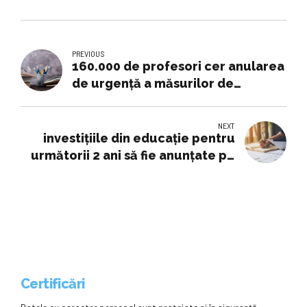
PREVIOUS
160.000 de profesori cer anularea
de urgență a măsurilor de
austeritate! Schimbările din școli
care au aprins spiritele
NEXT
investițiile din educație pentru
următorii 2 ani să fie anunțate pe
priorități și cu termene clare,
programul „Masă sănătoasă” să
fie extins la toate școlile, bursele
să fie regândite, reforma
începută în 2023 să nu mai fie
amânată – Edupedu.ro
Certificări