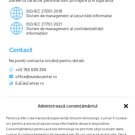
Datele cu caracter personal sunt protejate și în siguranță.
ISO/IEC 27001:2018
Sistem de management al securității informației
ISO/IEC 27701:2021
Sistem de management al confidențialității
informațiilor
Contact
Ne puteți contacta oricând pentru detalii.
+40 765 699 399
office@eueducenter.ro
EuEduCenter.ro
Administrează consimțământul
Rețele sociale
Pentru a oferi cea mai bună experiență, folosim tehnologii, cum ar fi cookie-
Ne puteți găsi și pe rețelele sociale.
uri, pentru a stoca și/sau accesa informațiile despre dispozitive.
Consimțământul pentru aceste tehnologii ne permite să procesăm date,
cum ar fi comportamentul de navigare sau ID-uri unice pe acest site. Dacă