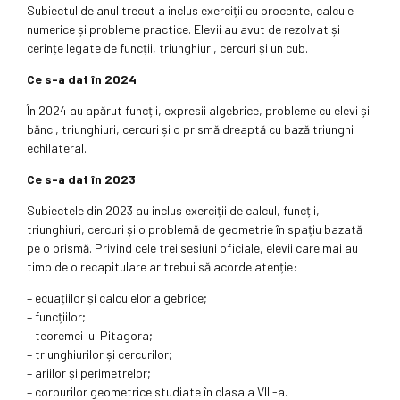
Subiectul de anul trecut a inclus exerciții cu procente, calcule
numerice și probleme practice. Elevii au avut de rezolvat și
cerințe legate de funcții, triunghiuri, cercuri și un cub.
Ce s-a dat în 2024
În 2024 au apărut funcții, expresii algebrice, probleme cu elevi și
bănci, triunghiuri, cercuri și o prismă dreaptă cu bază triunghi
echilateral.
Ce s-a dat în 2023
Subiectele din 2023 au inclus exerciții de calcul, funcții,
triunghiuri, cercuri și o problemă de geometrie în spațiu bazată
pe o prismă. Privind cele trei sesiuni oficiale, elevii care mai au
timp de o recapitulare ar trebui să acorde atenție:
– ecuațiilor și calculelor algebrice;
– funcțiilor;
– teoremei lui Pitagora;
– triunghiurilor și cercurilor;
– ariilor și perimetrelor;
– corpurilor geometrice studiate în clasa a VIII-a.