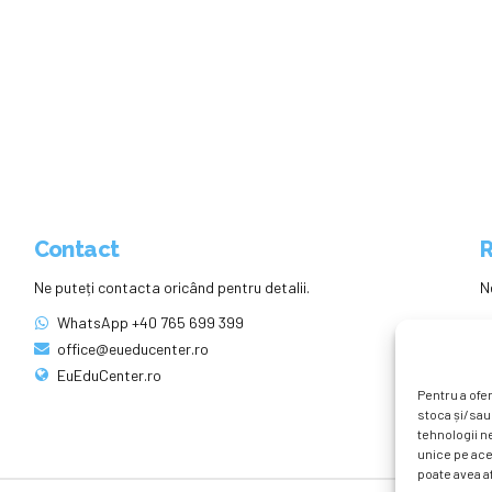
Contact
R
Ne puteți contacta oricând pentru detalii.
N
WhatsApp +40 765 699 399
office@eueducenter.ro
EuEduCenter.ro
Pentru a ofer
stoca și/sau
tehnologii n
unice pe ace
poate avea af