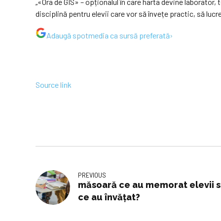
„«Ora de GIS» – opționalul în care harta devine laborator,
disciplină pentru elevii care vor să învețe practic, să luc
Adaugă
spotmedia
ca sursă preferată
›
Source link
PREVIOUS
măsoară ce au memorat elevii s
ce au învățat?