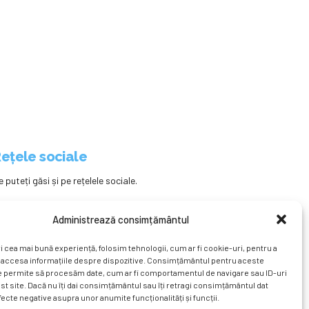
fost premiați de DRRM
ețele sociale
e puteți găsi și pe rețelele sociale.
Administrează consimțământul
i cea mai bună experiență, folosim tehnologii, cum ar fi cookie-uri, pentru a
 accesa informațiile despre dispozitive. Consimțământul pentru aceste
e permite să procesăm date, cum ar fi comportamentul de navigare sau ID-uri
st site. Dacă nu îți dai consimțământul sau îți retragi consimțământul dat
ecte negative asupra unor anumite funcționalități și funcții.