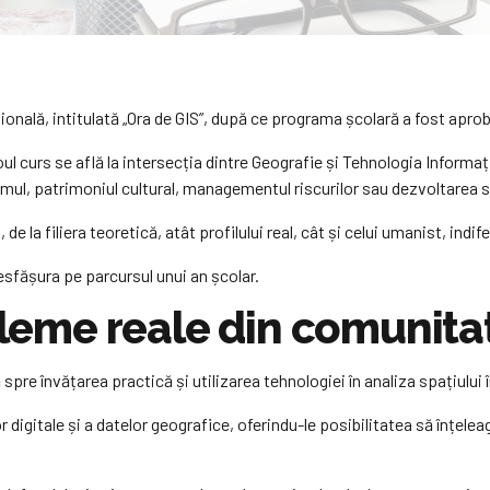
țională, intitulată „Ora de GIS”, după ce programa școlară a fost aproba
oul curs se află la intersecția dintre Geografie și Tehnologia Informaț
mul, patrimoniul cultural, managementul riscurilor sau dezvoltarea 
 de la filiera teoretică, atât profilului real, cât și celui umanist, indi
sfășura pe parcursul unui an școlar.
obleme reale din comunita
spre învățarea practică și utilizarea tehnologiei în analiza spațiului î
ilor digitale și a datelor geografice, oferindu-le posibilitatea să înțe