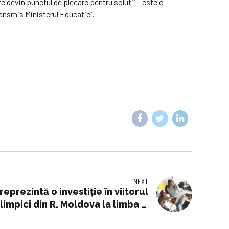
e devin punctul de plecare pentru soluții – este o
transmis Ministerul Educației.
NEXT
reprezintă o investiție în viitorul
limpici din R. Moldova la limba și
istoria românilor și universală au