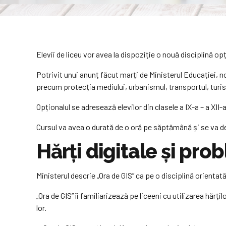
Elevii de liceu vor avea la dispoziție o nouă disciplină op
Potrivit unui anunț făcut marți de Ministerul Educației, n
precum protecția mediului, urbanismul, transportul, turis
Opționalul se adresează elevilor din clasele a IX-a – a XII-a,
Cursul va avea o durată de o oră pe săptămână și se va de
Hărți digitale și pr
Ministerul descrie „Ora de GIS” ca pe o disciplină orientată 
„Ora de GIS” îi familiarizează pe liceeni cu utilizarea hărț
lor.