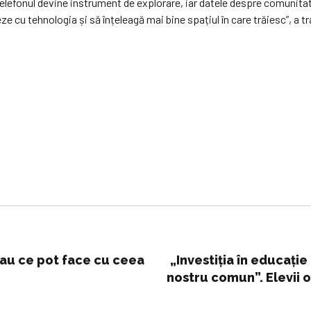
 telefonul devine instrument de explorare, iar datele despre comunitat
reze cu tehnologia și să înțeleagă mai bine spațiul în care trăiesc”, a 
au ce pot face cu ceea
„Investiția în educație 
nostru comun”. Elevii o
literatura română și 