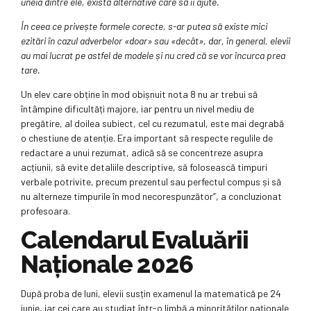
uneia dintre ele, există alternative care să îi ajute.
În ceea ce privește formele corecte, s-ar putea să existe mici
ezitări în cazul adverbelor «doar» sau «decât», dar, în general, elevii
au mai lucrat pe astfel de modele și nu cred că se vor încurca prea
tare.
Un elev care obține în mod obișnuit nota 8 nu ar trebui să
întâmpine dificultăți majore, iar pentru un nivel mediu de
pregătire, al doilea subiect, cel cu rezumatul, este mai degrabă
o chestiune de atenție. Era important să respecte regulile de
redactare a unui rezumat, adică să se concentreze asupra
acțiunii, să evite detaliile descriptive, să folosească timpuri
verbale potrivite, precum prezentul sau perfectul compus și să
nu alterneze timpurile în mod necorespunzător”, a concluzionat
profesoara.
Calendarul Evaluării
Naționale 2026
După proba de luni, elevii susțin examenul la matematică pe 24
iunie, iar cei care au studiat într-o limbă a minorităților naționale