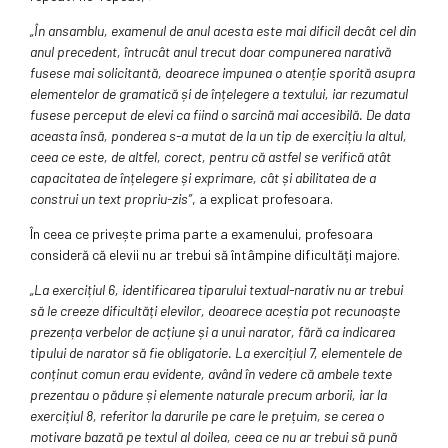
„În ansamblu, examenul de anul acesta este mai dificil decât cel din
anul precedent, întrucât anul trecut doar compunerea narativă
fusese mai solicitantă, deoarece impunea o atenție sporită asupra
elementelor de gramatică și de înțelegere a textului, iar rezumatul
fusese perceput de elevi ca fiind o sarcină mai accesibilă. De data
aceasta însă, ponderea s-a mutat de la un tip de exercițiu la altul,
ceea ce este, de altfel, corect, pentru că astfel se verifică atât
capacitatea de înțelegere și exprimare, cât și abilitatea de a
construi un text propriu-zis”
, a explicat profesoara.
În ceea ce privește prima parte a examenului, profesoara
consideră că elevii nu ar trebui să întâmpine dificultăți majore.
„La exercițiul 6, identificarea tiparului textual-narativ nu ar trebui
să le creeze dificultăți elevilor, deoarece aceștia pot recunoaște
prezența verbelor de acțiune și a unui narator, fără ca indicarea
tipului de narator să fie obligatorie. La exercițiul 7, elementele de
conținut comun erau evidente, având în vedere că ambele texte
prezentau o pădure și elemente naturale precum arborii, iar la
exercițiul 8, referitor la darurile pe care le prețuim, se cerea o
motivare bazată pe textul al doilea, ceea ce nu ar trebui să pună