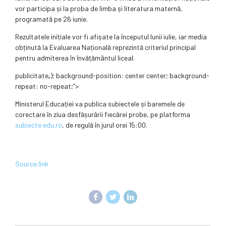
vor participa și la proba de limba și literatura maternă,
programată pe 26 iunie.
Rezultatele inițiale vor fi afișate la începutul lunii iulie, iar media
obținută la Evaluarea Națională reprezintă criteriul principal
pentru admiterea în învățământul liceal.
publicitate
„); background-position: center center; background-
repeat: no-repeat;”>
Ministerul Educației va publica subiectele și baremele de
corectare în ziua desfășurării fiecărei probe, pe platforma
subiecte.edu.ro
, de regulă în jurul orei 15:00.
Source link