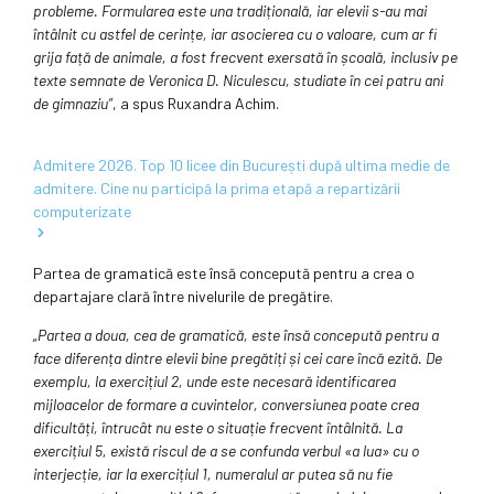
probleme. Formularea este una tradițională, iar elevii s-au mai
întâlnit cu astfel de cerințe, iar asocierea cu o valoare, cum ar fi
grija față de animale, a fost frecvent exersată în școală, inclusiv pe
texte semnate de Veronica D. Niculescu, studiate în cei patru ani
de gimnaziu”
, a spus Ruxandra Achim.
Admitere 2026. Top 10 licee din București după ultima medie de
admitere. Cine nu participă la prima etapă a repartizării
computerizate
Partea de gramatică este însă concepută pentru a crea o
departajare clară între nivelurile de pregătire.
„Partea a doua, cea de gramatică, este însă concepută pentru a
face diferența dintre elevii bine pregătiți și cei care încă ezită. De
exemplu, la exercițiul 2, unde este necesară identificarea
mijloacelor de formare a cuvintelor, conversiunea poate crea
dificultăți, întrucât nu este o situație frecvent întâlnită. La
exercițiul 5, există riscul de a se confunda verbul «a lua» cu o
interjecție, iar la exercițiul 1, numeralul ar putea să nu fie