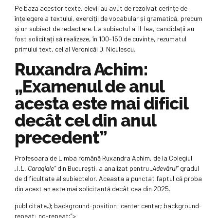
Pe baza acestor texte, elevii au avut de rezolvat cerințe de
înțelegere a textului, exerciții de vocabular și gramatică, precum
și un subiect de redactare. La subiectul al II-lea, candidații au
fost solicitați să realizeze, în 100-150 de cuvinte, rezumatul
primului text, cel al Veronicăi D. Niculescu.
Ruxandra Achim:
„Examenul de anul
acesta este mai dificil
decât cel din anul
precedent”
Profesoara de Limba română Ruxandra Achim, de la Colegiul
„I.L. Caragiale”
din București, a analizat pentru
„Adevărul”
gradul
de dificultate al subiectelor. Aceasta a punctat faptul că proba
din acest an este mai solicitantă decât cea din 2025.
publicitate
„); background-position: center center; background-
repeat: no-repeat;”>