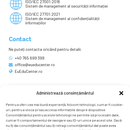
ISO/IEC 27001:2018
Sistem de management al securității informației
ISO/IEC 27701:2021
Sistem de management al confidențialității
informațiilor
Contact
Ne puteți contacta oricând pentru detalii.
+40 765 699 399
office@eueducenter.ro
EuEduCenter.ro
Administrează consimțământul
Rețele sociale
Pentru a oferi cea mai bună experiență, folosim tehnologii, cum ar fi cookie-
Ne puteți găsi și pe rețelele sociale.
uri, pentru a stoca și/sau accesa informațiile despre dispozitive.
Consimțământul pentru aceste tehnologii ne permite să procesăm date,
cum ar fi comportamentul de navigare sau ID-uri unice pe acest site. Dacă
nu îți dai consimțământul sau îți retragi consimțământul dat poate avea