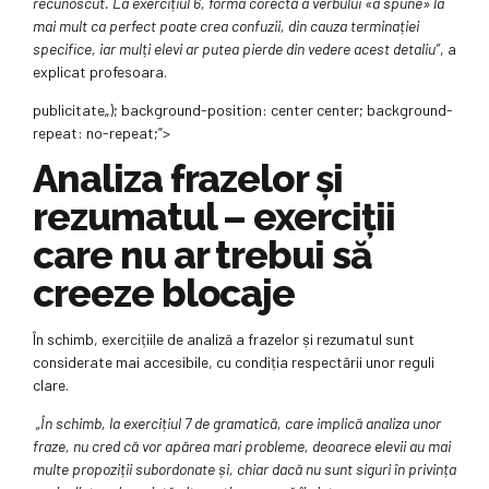
recunoscut. La exercițiul 6, forma corectă a verbului «a spune» la
mai mult ca perfect poate crea confuzii, din cauza terminației
specifice, iar mulți elevi ar putea pierde din vedere acest detaliu”
, a
explicat profesoara.
publicitate
„); background-position: center center; background-
repeat: no-repeat;”>
Analiza frazelor și
rezumatul – exerciții
care nu ar trebui să
creeze blocaje
În schimb, exercițiile de analiză a frazelor și rezumatul sunt
considerate mai accesibile, cu condiția respectării unor reguli
clare.
„În schimb, la exercițiul 7 de gramatică, care implică analiza unor
fraze, nu cred că vor apărea mari probleme, deoarece elevii au mai
multe propoziții subordonate și, chiar dacă nu sunt siguri în privința