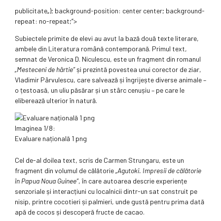
publicitate
„); background-position: center center; background-
repeat: no-repeat;”>
Subiectele primite de elevi au avut la bază două texte literare,
ambele din Literatura română contemporană. Primul text,
semnat de Veronica D. Niculescu, este un fragment din romanul
„Mesteceni de hârtie”
și prezintă povestea unui corector de ziar,
Vladimir Pârvulescu, care salvează și îngrijește diverse animale –
o țestoasă, un uliu păsărar și un stârc cenușiu – pe care le
eliberează ulterior în natură.
Imaginea 1/8:
Evaluare națională 1 png
Cel de-al doilea text, scris de Carmen Strungaru, este un
fragment din volumul de călătorie
„Agutoki. Impresii de călătorie
în Papua Noua Guinee”
, în care autoarea descrie experiențe
senzoriale și interacțiuni cu localnicii dintr-un sat construit pe
nisip, printre cocotieri și palmieri, unde gustă pentru prima dată
apă de cocos și descoperă fructe de cacao.