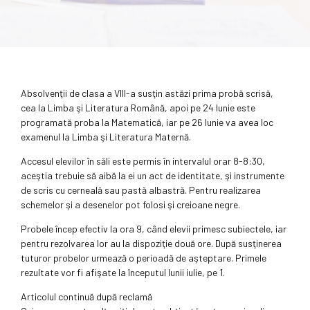
Absolvenţii de clasa a VIII-a susţin astăzi prima probă scrisă,
cea la Limba şi Literatura Română, apoi pe 24 Iunie este
programată proba la Matematică, iar pe 26 Iunie va avea loc
examenul la Limba şi Literatura Maternă.
Accesul elevilor în săli este permis în intervalul orar 8-8:30,
aceştia trebuie să aibă la ei un act de identitate, şi instrumente
de scris cu cerneală sau pastă albastră. Pentru realizarea
schemelor şi a desenelor pot folosi şi creioane negre.
Probele încep efectiv la ora 9, când elevii primesc subiectele, iar
pentru rezolvarea lor au la dispoziţie două ore. După susţinerea
tuturor probelor urmează o perioadă de aşteptare. Primele
rezultate vor fi afişate la începutul lunii iulie, pe 1.
Articolul continuă după reclamă