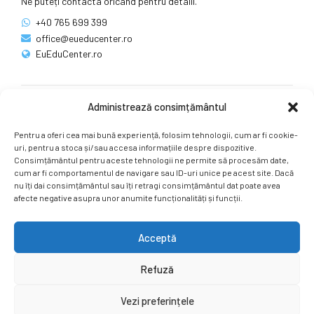
Ne puteți contacta oricând pentru detalii.
+40 765 699 399
office@eueducenter.ro
EuEduCenter.ro
Administrează consimțământul
Rețele sociale
Pentru a oferi cea mai bună experiență, folosim tehnologii, cum ar fi cookie-
Ne puteți găsi și pe rețelele sociale.
uri, pentru a stoca și/sau accesa informațiile despre dispozitive.
Consimțământul pentru aceste tehnologii ne permite să procesăm date,
cum ar fi comportamentul de navigare sau ID-uri unice pe acest site. Dacă
nu îți dai consimțământul sau îți retragi consimțământul dat poate avea
afecte negative asupra unor anumite funcționalități și funcții.
Acceptă
Copyright by
EuEduCenter.ro
.
Refuză
Prima Pagină
Simpozion Internațional
Revista
Știri
Vezi preferințele
Cont Client
ÎNAPOI SUS