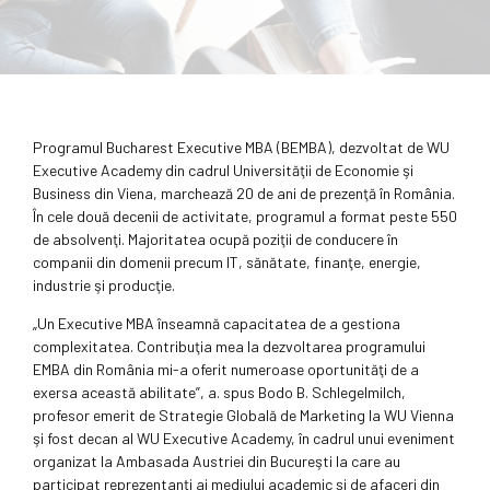
Programul Bucharest Executive MBA (BEMBA), dezvoltat de WU
Executive Academy din cadrul Universităţii de Economie şi
Business din Viena, marchează 20 de ani de prezenţă în România.
În cele două decenii de activitate, programul a format peste 550
de absolvenţi. Majoritatea ocupă poziţii de conducere în
companii din domenii precum IT, sănătate, finanţe, energie,
industrie şi producţie.
„Un Executive MBA înseamnă capacitatea de a gestiona
complexitatea. Contribuţia mea la dezvoltarea programului
EMBA din România mi-a oferit numeroase oportunităţi de a
exersa această abilitate”, a. spus Bodo B. Schlegelmilch,
profesor emerit de Strategie Globală de Marketing la WU Vienna
şi fost decan al WU Executive Academy, în cadrul unui eveniment
organizat la Ambasada Austriei din Bucureşti la care au
participat reprezentanţi ai mediului academic şi de afaceri din