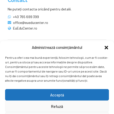
Contact
Ne puteți contacta oricând pentru detalii.
+40 765 699 399
office@eueducenter.ro
EuEduCenter.ro
Administrează consimțământul
Rețele sociale
Pentru a oferi cea mai bună experiență, folosim tehnologii, cum ar fi cookie-
Ne puteți găsi și pe rețelele sociale.
uri, pentru a stoca și/sau accesa informațiile despre dispozitive.
Consimțământul pentru aceste tehnologii ne permite să procesăm date,
cum ar fi comportamentul de navigare sau ID-uri unice pe acest site. Dacă
nu îți dai consimțământul sau îți retragi consimțământul dat poate avea
afecte negative asupra unor anumite funcționalități și funcții.
Acceptă
Copyright by
EuEduCenter.ro
.
Refuză