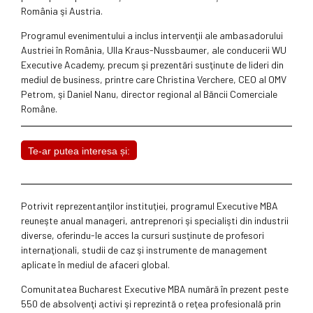
România şi Austria.
Programul evenimentului a inclus intervenţii ale ambasadorului
Austriei în România, Ulla Kraus-Nussbaumer, ale conducerii WU
Executive Academy, precum şi prezentări susţinute de lideri din
mediul de business, printre care Christina Verchere, CEO al OMV
Petrom, şi Daniel Nanu, director regional al Băncii Comerciale
Române.
Te-ar putea interesa și:
Potrivit reprezentanţilor instituţiei, programul Executive MBA
reuneşte anual manageri, antreprenori şi specialişti din industrii
diverse, oferindu-le acces la cursuri susţinute de profesori
internaţionali, studii de caz şi instrumente de management
aplicate în mediul de afaceri global.
Comunitatea Bucharest Executive MBA numără în prezent peste
550 de absolvenţi activi şi reprezintă o reţea profesională prin