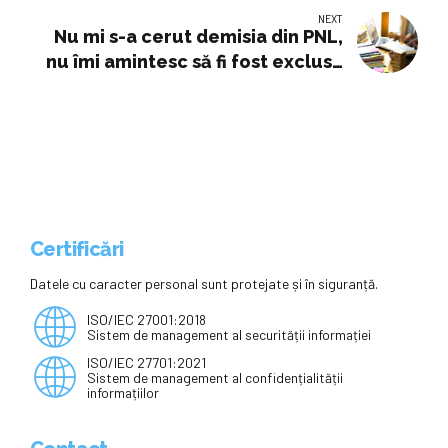
Educație
NEXT
Nu mi s-a cerut demisia din PNL,
nu îmi amintesc să fi fost exclusă
din PNL, nu îmi voi da demisia
niciodată / Deputatul Szabo
Odon anunță că UDMR nu va vota
împotriva lui Anisie, „pentru că am
avut o colaborare bună” –
Edupedu.ro
Certificări
Datele cu caracter personal sunt protejate și în siguranță.
ISO/IEC 27001:2018
Sistem de management al securității informației
ISO/IEC 27701:2021
Sistem de management al confidențialității
informațiilor