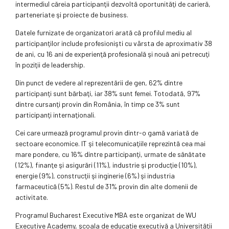
intermediul căreia participanţii dezvoltă oportunităţi de carieră,
parteneriate şi proiecte de business.
Datele furnizate de organizatori arată că profilul mediu al
participanţilor include profesionişti cu vârsta de aproximativ 38
de ani, cu 16 ani de experienţă profesională şi nouă ani petrecuţi
în poziţii de leadership.
Din punct de vedere al reprezentării de gen, 62% dintre
participanţi sunt bărbaţi, iar 38% sunt femei. Totodată, 97%
dintre cursanţi provin din România, în timp ce 3% sunt
participanţi internaţionali.
Cei care urmează programul provin dintr-o gamă variată de
sectoare economice. IT şi telecomunicaţiile reprezintă cea mai
mare pondere, cu 16% dintre participanţi, urmate de sănătate
(12%), finanţe şi asigurări (11%), industrie şi producţie (10%),
energie (9%), construcţii şi inginerie (6%) şi industria
farmaceutică (5%). Restul de 31% provin din alte domenii de
activitate.
Programul Bucharest Executive MBA este organizat de WU
Executive Academy, şcoala de educaţie executivă a Universităţii