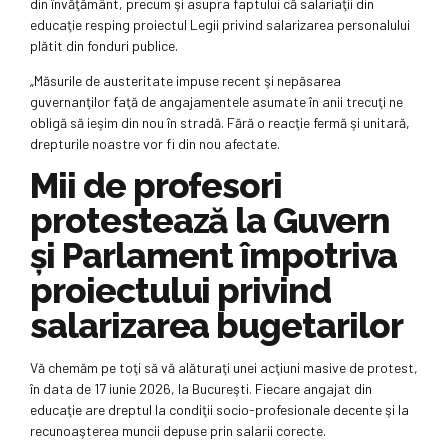
din învăţământ, precum şi asupra faptului că salariaţii din
educaţie resping proiectul Legii privind salarizarea personalului
plătit din fonduri publice.
„Măsurile de austeritate impuse recent şi nepăsarea
guvernanţilor faţă de angajamentele asumate în anii trecuţi ne
obligă să ieşim din nou în stradă. Fără o reacţie fermă şi unitară,
drepturile noastre vor fi din nou afectate.
Mii de profesori
protestează la Guvern
și Parlament împotriva
proiectului privind
salarizarea bugetarilor
Vă chemăm pe toţi să vă alăturaţi unei acţiuni masive de protest,
în data de 17 iunie 2026, la Bucureşti. Fiecare angajat din
educaţie are dreptul la condiţii socio-profesionale decente şi la
recunoaşterea muncii depuse prin salarii corecte.