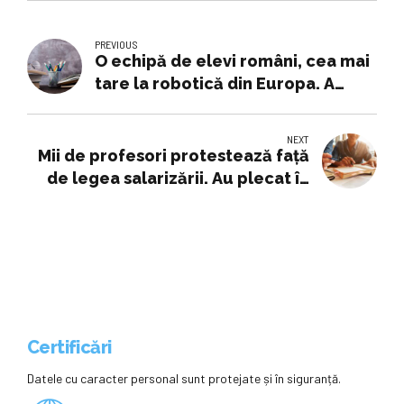
PREVIOUS
O echipă de elevi români, cea mai
tare la robotică din Europa. A
câștigat campionatul FIRST Tech
Challenge • Newsweek România
NEXT
Mii de profesori protestează faţă
de legea salarizării. Au plecat în
marş din Piaţa Victoriei la
Parlament
Certificări
Datele cu caracter personal sunt protejate și în siguranță.