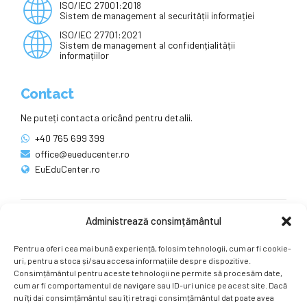
ISO/IEC 27001:2018
Sistem de management al securității informației
ISO/IEC 27701:2021
Sistem de management al confidențialității
informațiilor
Contact
Ne puteți contacta oricând pentru detalii.
+40 765 699 399
office@eueducenter.ro
EuEduCenter.ro
Administrează consimțământul
Rețele sociale
Pentru a oferi cea mai bună experiență, folosim tehnologii, cum ar fi cookie-
Ne puteți găsi și pe rețelele sociale.
uri, pentru a stoca și/sau accesa informațiile despre dispozitive.
Consimțământul pentru aceste tehnologii ne permite să procesăm date,
cum ar fi comportamentul de navigare sau ID-uri unice pe acest site. Dacă
nu îți dai consimțământul sau îți retragi consimțământul dat poate avea