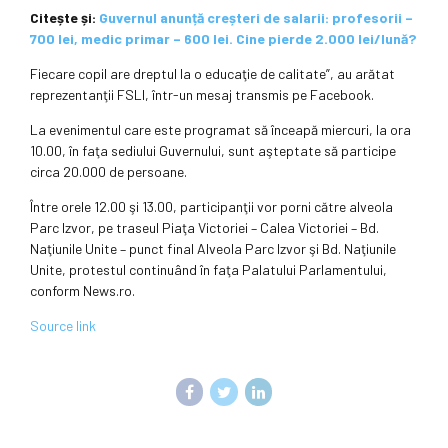
Citește și:
Guvernul anunță creșteri de salarii: profesorii –
700 lei, medic primar – 600 lei. Cine pierde 2.000 lei/lună?
Fiecare copil are dreptul la o educaţie de calitate”, au arătat
reprezentanţii FSLI, într-un mesaj transmis pe Facebook.
La evenimentul care este programat să înceapă miercuri, la ora
10.00, în faţa sediului Guvernului, sunt aşteptate să participe
circa 20.000 de persoane.
Între orele 12.00 şi 13.00, participanţii vor porni către alveola
Parc Izvor, pe traseul Piaţa Victoriei – Calea Victoriei – Bd.
Naţiunile Unite – punct final Alveola Parc Izvor şi Bd. Naţiunile
Unite, protestul continuând în faţa Palatului Parlamentului,
conform News.ro.
Source link