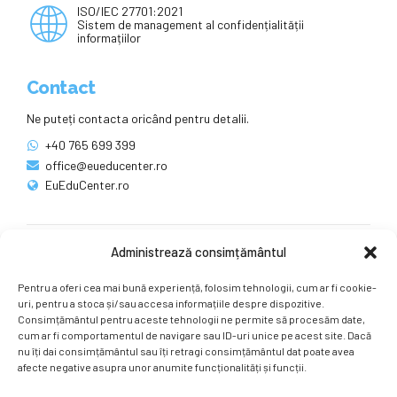
ISO/IEC 27701:2021
Sistem de management al confidențialității
informațiilor
Contact
Ne puteți contacta oricând pentru detalii.
+40 765 699 399
office@eueducenter.ro
EuEduCenter.ro
Administrează consimțământul
Rețele sociale
Pentru a oferi cea mai bună experiență, folosim tehnologii, cum ar fi cookie-
Ne puteți găsi și pe rețelele sociale.
uri, pentru a stoca și/sau accesa informațiile despre dispozitive.
Consimțământul pentru aceste tehnologii ne permite să procesăm date,
cum ar fi comportamentul de navigare sau ID-uri unice pe acest site. Dacă
nu îți dai consimțământul sau îți retragi consimțământul dat poate avea
afecte negative asupra unor anumite funcționalități și funcții.