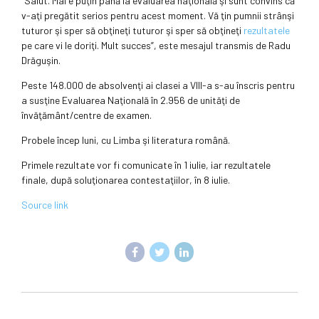
”Salut. Mai e puţin până la evaluarea naţională şi sunt convins că
v-aţi pregătit serios pentru acest moment. Vă ţin pumnii strânşi
tuturor şi sper să obţineţi tuturor şi sper să obţineţi
rezultatele
pe care vi le doriţi. Mult succes”, este mesajul transmis de Radu
Drăguşin.
Peste 148.000 de absolvenţi ai clasei a VIII-a s-au înscris pentru
a susţine Evaluarea Naţională în 2.956 de unităţi de
învăţământ/centre de examen.
Probele încep luni, cu Limba şi literatura română.
Primele rezultate vor fi comunicate în 1 iulie, iar rezultatele
finale, după soluţionarea contestaţiilor, în 8 iulie.
Source link