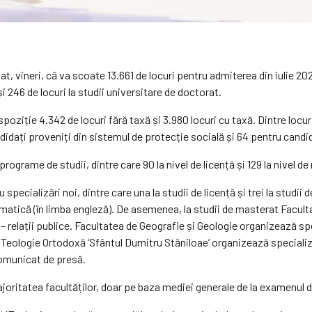
t, vineri, că va scoate 13.661 de locuri pentru admiterea din iulie 2026
și 246 de locuri la studii universitare de doctorat.
dispoziție 4.342 de locuri fără taxă și 3.980 locuri cu taxă. Dintre locu
ndidați proveniți din sistemul de protecție socială și 64 pentru candi
rograme de studii, dintre care 90 la nivel de licență și 129 la nivel d
pecializări noi, dintre care una la studii de licență și trei la studii
tică (în limba engleză). De asemenea, la studii de masterat Facult
– relații publice. Facultatea de Geografie și Geologie organizează s
e Teologie Ortodoxă ‘Sfântul Dumitru Stăniloae’ organizează specializ
 comunicat de presă.
majoritatea facultăților, doar pe baza mediei generale de la examenul 