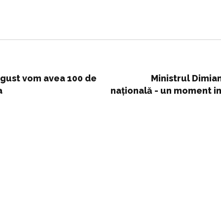
 august vom avea 100 de
Ministrul Dimia
a
națională - un moment imp