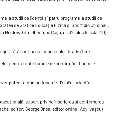
me la studii de licență și patru programe la studii de
ersitatea de Stat de Educație Fizică și Sport din Chișinău,
n Moldova (Str. Gheorghe Cașu, nr. 32, bloc 5, sala 210) –
a buget, fără susținerea concursului de admitere.
tatelor pentru toate tururile de confirmări. Locurile
 vor putea face în perioada 13-17 iulie, selecția
 educațională, suport privind înscrierea și confirmarea
ache, editor: George Onea, editor online: Ady Ivaşcu)