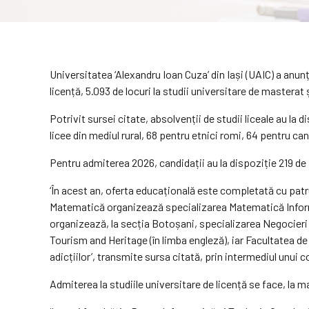
Universitatea ‘Alexandru Ioan Cuza’ din Iași (UAIC) a anunța
licență, 5.093 de locuri la studii universitare de masterat 
Potrivit sursei citate, absolvenții de studii liceale au la 
licee din mediul rural, 68 pentru etnici romi, 64 pentru ca
Pentru admiterea 2026, candidații au la dispoziție 219 de p
‘În acest an, oferta educațională este completată cu patru s
Matematică organizează specializarea Matematică Informa
organizează, la secția Botoșani, specializarea Negocieri 
Tourism and Heritage (în limba engleză), iar Facultatea d
adicțiilor’, transmite sursa citată, prin intermediul unui
Admiterea la studiile universitare de licență se face, la 