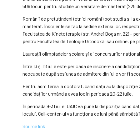
506 locuri pentru studiile universitare de masterat (225 de 
Românii de pretutindeni (etnici români) pot studia și la ex
masterat. Înscrierile se fac la sediile extensiilor, respect
Facultatea de Kinetoterapie (str. Andrei Doga nr. 22) – pen
pentru Facultatea de Teologie Ortodoxă, sau online, pe p
Laureații olimpiadelor școlare și ai concursurilor național
Între 13 și 18 iulie este perioada de înscriere a candidaților
neocupate după sesiunea de admitere din iulie vor fi scoa
Pentru admiterea la doctorat, candidații au la dispoziție 29
candidaților urmând a avea loc în perioada 20-22 iulie.
În perioada 9-31 iulie, UAIC va pune la dispoziția candidaț
locului. Call-center-ul va funcționa de luni până sâmbătă
Source link