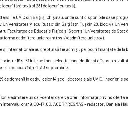
locuri fără taxă și 281 de locuri cu taxă).
tensiile UAIC din Bălți și Chișinău, unde sunt disponibile șase progra
iv Universitatea ‘Alecu Russo’ din Bălți (str. Pușkin 28, bloc 4), Univ
tru Facultatea de Educație Fizică și Sport și Universitatea de Stat di
latforma eadmitere.uaic.ro (https://eadmitere.uaic.ro/).
e și internaționale au dreptul să fie admiși, pe locuri finanțate de l
, iar între 19 și 31 iulie se face selecția candidaților și afișarea rezul
se la concurs între 1 și 3 septembrie.
 de domenii în cadrul celor 14 școli doctorale ale UAIC. Înscrierile se
ilor la admitere un call-center care va oferi informații privind oferta
 în intervalul orar 9:00-17:00. AGERPRES/(AS – redactor: Daniela Mal