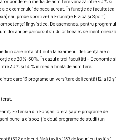
 căror pondere în media de admitere variază între 40% și
be ale examenului de bacalaureat. În funcție de facultatea
doxă) sau probe sportive (la Educație Fizică și Sport).
a competenței lingvistice. De asemenea, pentru programul
um doi ani pe parcursul studiilor liceale’, se menționează
dii în care nota obținută la examenul de licență are o
oporție de 20%-60%. În cazul a trei facultăți – Economie și
ă între 30% și 50% în media finală de admitere.
intre care 13 programe universitare de licență (12 la ID și
sterat.
a Neamț. Extensia din Focșani oferă șapte programe de
oșani pune la dispoziție două programe de studii (un
nță (622 de locuri fără taxă și 187 de locuri cu taxă) și