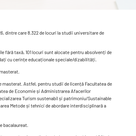
, dintre care 8.322 de locuri la studii universitare de
rile fără taxă, 101 locuri sunt alocate pentru absolvenți de
dați cu cerințe educaționale speciale/dizabilități.
e masterat.
 de masterat. Astfel, pentru studii de licență Facultatea de
atea de Economie și Administrarea Afacerilor
pecializarea Turism sustenabil și patrimoniu/Sustainable
area Metode și tehnici de abordare interdisciplinară a
de bacalaureat.