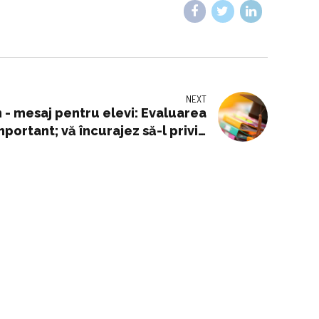
NEXT
n - mesaj pentru elevi: Evaluarea
ortant; vă încurajez să-l priviți
cu încredere