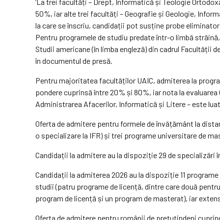
‘La trei facultăți – Drept, Informatică și Teologie Ortod
50%, iar alte trei facultăți – Geografie și Geologie, Infor
la care se înscriu, candidații pot susține probe eliminator
Pentru programele de studiu predate într-o limbă străină
Studii americane (în limba engleză) din cadrul Facultății 
în documentul de presă.
Pentru majoritatea facultăților UAIC, admiterea la progra
pondere cuprinsă între 20% și 80%, iar nota la evaluarea C
Administrarea Afacerilor, Informatică și Litere – este luat
Oferta de admitere pentru formele de învățământ la distanță
o specializare la IFR) și trei programe universitare de ma
Candidații la admitere au la dispoziție 29 de specializări în
Candidații la admiterea 2026 au la dispoziție 11 programe
studii (patru programe de licență, dintre care două pentr
program de licență și un program de masterat), iar exten
Oferta de admitere pentru românii de pretutindeni cuprinde 1