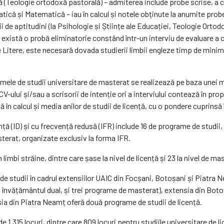
oxă (Teologie ortodoxă pastorală) – admiterea include probe scrise, a
matică și Matematică – iau în calcul și notele obținute la anumite pro
ii de aptitudini (la Psihologie și Științe ale Educației, Teologie Orto
, există o probă eliminatorie constând într-un interviu de evaluare 
de Litere, este necesară dovada studierii limbii engleze timp de minim
mele de studii universitare de masterat se realizează pe baza unei me
V-ului și/sau a scrisorii de intenție ori a interviului contează în pr
ă în calcul și media anilor de studii de licență, cu o pondere cuprins
 (ID) și cu frecvență redusă (IFR) include 16 de programe de studii, d
sterat, organizate exclusiv la forma IFR.
 limbi străine, dintre care șase la nivel de licență și 23 la nivel de ma
 de studii în cadrul extensiilor UAIC din Focșani, Botoșani și Piatr
u învățământul dual, și trei programe de masterat), extensia din Bot
sia din Piatra Neamț oferă două programe de studii de licență.
.315 locuri, dintre care 809 locuri pentru studiile universitare de lice