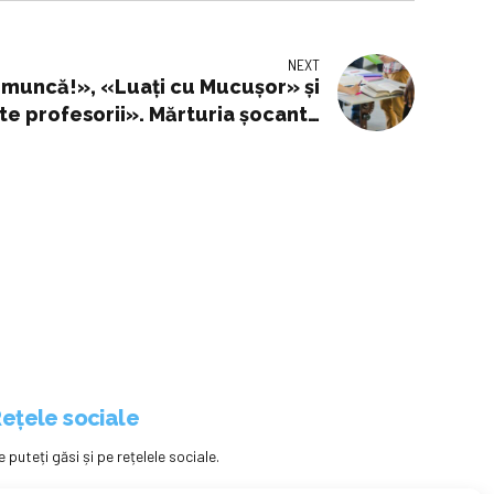
NEXT
 muncă!», «Luați cu Mucușor» și
ste profesorii». Mărturia șocantă
 Rizea, linșat în online după ce a
l sindicatelor din Piața Victoriei
ețele sociale
e puteți găsi și pe rețelele sociale.