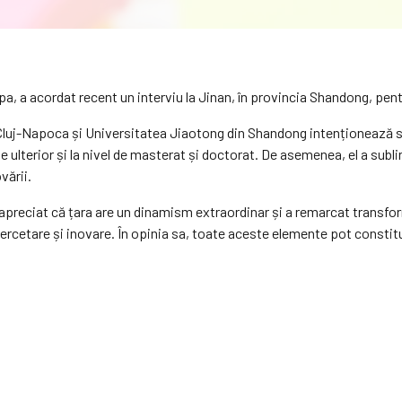
pa, a acordat recent un interviu la Jinan, în provincia Shandong, pe
 Cluj-Napoca și Universitatea Jiaotong din Shandong intenționează 
ulterior și la nivel de masterat și doctorat. De asemenea, el a subli
vării.
 apreciat că țara are un dinamism extraordinar și a remarcat transfor
, cercetare și inovare. În opinia sa, toate aceste elemente pot const