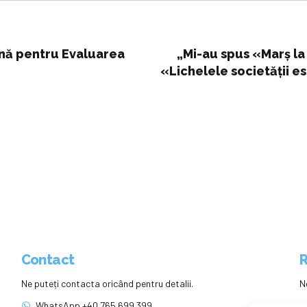
nă pentru Evaluarea
„Mi-au spus «Marș la
«Lichelele societății e
a învățătorului Petruț
participat la protestu
Contact
R
Ne puteți contacta oricând pentru detalii.
N
WhatsApp +40 765 699 399