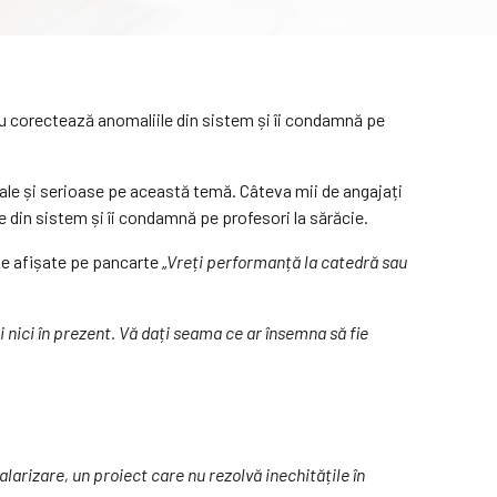
 nu corectează anomaliile din sistem și îi condamnă pe
 reale și serioase pe această temă. Câteva mii de angajați
e din sistem și îi condamnă pe profesori la sărăcie.
le afișate pe pancarte „
Vreți performanță la catedră sau
 nici în prezent. Vă dați seama ce ar însemna să fie
larizare, un proiect care nu rezolvă inechitățile în