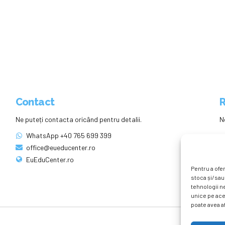
Contact
R
Ne puteți contacta oricând pentru detalii.
N
WhatsApp +40 765 699 399
office@eueducenter.ro
EuEduCenter.ro
Pentru a ofer
stoca și/sau
tehnologii n
unice pe ace
poate avea af