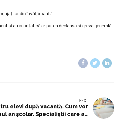
angajaților din învățământ.”
isment și au anunțat că ar putea declanșa și greva generală
NEXT
ru elevi după vacanță. Cum vor
oul an școlar. Specialiștii care au
dardizarea răspund întrebărilor
profesorilor