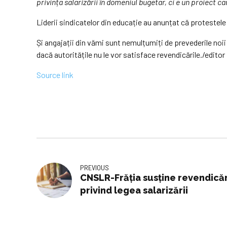
privința salarizării în domeniul bugetar, ci e un proiect car
Liderii sindicatelor din educație au anunțat că protestele 
Și angajații din vămi sunt nemulțumiți de prevederile noii 
dacă autoritățile nu le vor satisface revendicările./edito
Source link
PREVIOUS
CNSLR-Frăția susține revendicăr
privind legea salarizării