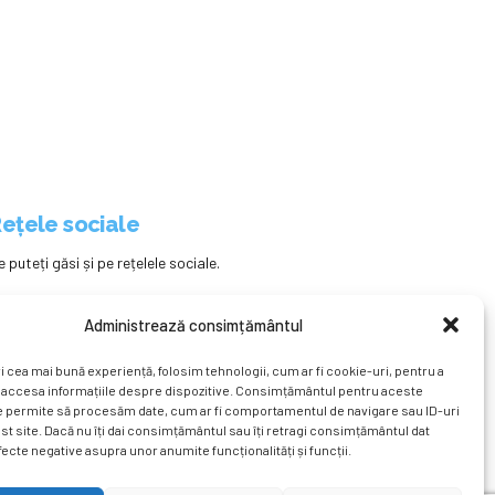
ețele sociale
e puteți găsi și pe rețelele sociale.
Administrează consimțământul
i cea mai bună experiență, folosim tehnologii, cum ar fi cookie-uri, pentru a
 accesa informațiile despre dispozitive. Consimțământul pentru aceste
e permite să procesăm date, cum ar fi comportamentul de navigare sau ID-uri
st site. Dacă nu îți dai consimțământul sau îți retragi consimțământul dat
ecte negative asupra unor anumite funcționalități și funcții.