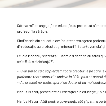
Câteva mii de angajați din educație au protestat și mierc
profesori la sărăcie.
Sindicatele din educație cer insistent retragerea proiectul
din educație au protestat și miercuri în fața Guvernului ș
Felicia Mocanu, relatează: ”Cadrele didactice au atras guv
salarii de subzistență?
”.
-: S-ar părea că o să pierdem toate drepturile pe care le
plafonate toate sporurile undeva la 20%, plus că sporul de
-: Au crescut normele, sporul de doctorat nu mai contează
Marius Nistor, președintele Federației din educație „Spiru
Marius Nistor:
Atât pentru guvernanți, cât și pentru parla