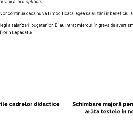
e vine și le amplifica.
vor continua dacă nu va fi modificată legea salarizării în beneficiul 
legi a salarizării bugetarilor. Ei au intrat miercuri în grevă de avert
r Florin Lepadatu/
ile cadrelor didactice
Schimbare majoră pent
arăta testele în n
elaborat stan