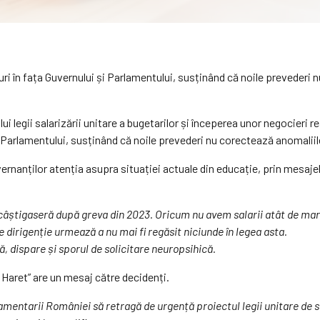
uri în fața Guvernului și Parlamentului, susținând că noile prevederi
ui legii salarizării unitare a bugetarilor și începerea unor negocieri
i Parlamentului, susținând că noile prevederi nu corectează anomaliil
ernanților atenția asupra situației actuale din educație, prin mesaje
 câștigaseră după greva din 2023. Oricum nu avem salarii atât de mari
 dirigenție urmează a nu mai fi regăsit niciunde în legea asta.
, dispare și sporul de solicitare neuropsihică.
 Haret” are un mesaj către decidenți.
mentarii României să retragă de urgență proiectul legii unitare de sa