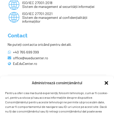
ISO/IEC 27001:2018
Sistem de management al securității informației
ISO/IEC 27701:2021
Sistem de management al confidențialității
informațiilor
Contact
Ne puteți contacta oricând pentru detalii.
+40 765 699 399
office@eueducenter.ro
EuEduCenter.ro
Administrează consimțământul
Rețele sociale
Pentru a oferi cea mai bună experiență, folosim tehnologii, cum ar fi cookie-
Ne puteți găsi și pe rețelele sociale.
uri, pentru a stoca și/sau accesa informațiile despre dispozitive.
Consimțământul pentru aceste tehnologii ne permite să procesăm date,
cum ar fi comportamentul de navigare sau ID-uri unice pe acest site. Dacă
nu îți dai consimțământul sau îți retragi consimțământul dat poate avea