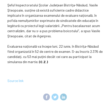
Şeful Inspectoratului Şcolar Judeţean Bistriţa-Năsăud, Vasile
Şteopoaie, susţine că există suficiente cadre didactice
implicate în organizarea examenului de evaluare naţională, în
pofida nemulţumirilor exprimate de sindicatele din educaţie în
legătură cu proiectul legii salarizării. „Pentru bacalaureat acum
centralizăm, dar nu s-a pus problema boicotului”, a spus Vasile
Şteopoaie, citat de Agerpres.
Evaluarea naţională va începe luni, 22 iunie, în Bistriţa-Năsăud
fiind organizată în 52 de centre de examen. S-au înscris 2.376 de
candidaţi, cu 53 mai puţini decât cei care au participat la
simularea din martie.
(C.Z.)
Source link