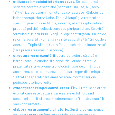
utilizarea limbajului istoric adecvat.
Se recomandă
scrierea corectă a secolelor (secolul al XIX-lea, nu „secolul
19”), utilizarea denumirilor istorice consacrate (Războiul de
Independență, Marea Unire, Tripla Alianță) și a termenilor
specifici precum constituție, reformă, alianță diplomatică,
practică politică, colectivizare sau pluripartidism. Se evită
formulările „în anii 1800” (vag), „o lege pentru țărani” (în loc de
reforma agrară), „România s-a înțeles cu alte țări” (în loc de a
aderat la Tripla Alianță), „s-a făcut o schimbare importantă”
(fără precizarea măsurii istorice).
structurarea prezentării
. Lucrarea trebuie să aibă o
introducere, un cuprins și o concluzie, iar ideile trebuie
prezentate într-o ordine cronologică, ușor de urmărit. De
asemenea, este recomandat ca fiecare reper din cerință să
fie tratat separat, fără amestecarea informațiilor din
perioade istorice diferite.
evidențierea relației cauză-efect.
Elevul trebuie să arate
explicit care este cauza și care este efectul, folosind
conectori specifici precum «deoarece», «fiindcă», «astfel»
sau «prin urmare».
elaborarea argumentului istoric.
Susținerea unui punct
de vedere printr-un fapt istoric relevant, prezentat și