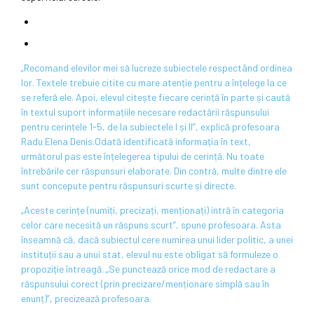
„Recomand elevilor mei să lucreze subiectele respectând ordinea
lor. Textele trebuie citite cu mare atenție pentru a înțelege la ce
se referă ele. Apoi, elevul citește fiecare cerință în parte și caută
în textul suport informațiile necesare redactării răspunsului
pentru cerințele 1-5, de la subiectele I și II”, explică profesoara
Radu Elena Denis.Odată identificată informația în text,
următorul pas este înțelegerea tipului de cerință. Nu toate
întrebările cer răspunsuri elaborate. Din contră, multe dintre ele
sunt concepute pentru răspunsuri scurte și directe.
„Aceste cerințe (numiți, precizați, menționați) intră în categoria
celor care necesită un răspuns scurt”, spune profesoara. Asta
înseamnă că, dacă subiectul cere numirea unui lider politic, a unei
instituții sau a unui stat, elevul nu este obligat să formuleze o
propoziție întreagă. „Se punctează orice mod de redactare a
răspunsului corect (prin precizare/menționare simplă sau în
enunț)”, precizează profesoara.