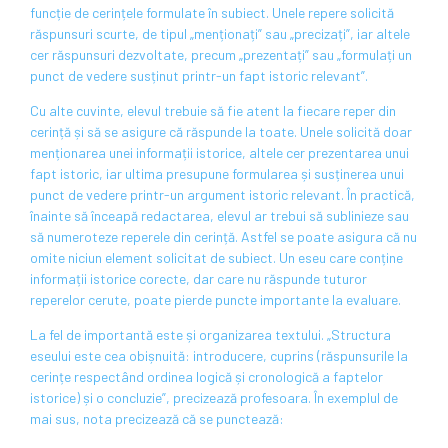
funcție de cerințele formulate în subiect. Unele repere solicită
răspunsuri scurte, de tipul „menționați” sau „precizați”, iar altele
cer răspunsuri dezvoltate, precum „prezentați” sau „formulați un
punct de vedere susținut printr-un fapt istoric relevant”.
Cu alte cuvinte, elevul trebuie să fie atent la fiecare reper din
cerință și să se asigure că răspunde la toate. Unele solicită doar
menționarea unei informații istorice, altele cer prezentarea unui
fapt istoric, iar ultima presupune formularea și susținerea unui
punct de vedere printr-un argument istoric relevant. În practică,
înainte să înceapă redactarea, elevul ar trebui să sublinieze sau
să numeroteze reperele din cerință. Astfel se poate asigura că nu
omite niciun element solicitat de subiect. Un eseu care conține
informații istorice corecte, dar care nu răspunde tuturor
reperelor cerute, poate pierde puncte importante la evaluare.
La fel de importantă este și organizarea textului. „Structura
eseului este cea obișnuită: introducere, cuprins (răspunsurile la
cerințe respectând ordinea logică și cronologică a faptelor
istorice) și o concluzie”, precizează profesoara. În exemplul de
mai sus, nota precizează că se punctează: