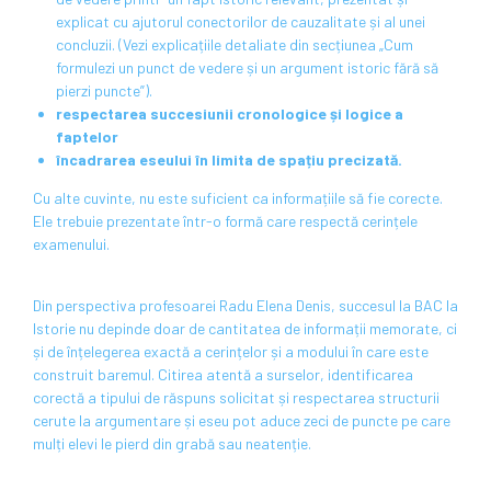
explicat cu ajutorul conectorilor de cauzalitate și al unei
concluzii. (Vezi explicațiile detaliate din secțiunea „Cum
formulezi un punct de vedere și un argument istoric fără să
pierzi puncte”).
respectarea succesiunii cronologice și logice a
faptelor
încadrarea eseului în limita de spațiu precizată.
Cu alte cuvinte, nu este suficient ca informațiile să fie corecte.
Ele trebuie prezentate într-o formă care respectă cerințele
examenului.
Din perspectiva profesoarei Radu Elena Denis, succesul la BAC la
Istorie nu depinde doar de cantitatea de informații memorate, ci
și de înțelegerea exactă a cerințelor și a modului în care este
construit baremul. Citirea atentă a surselor, identificarea
corectă a tipului de răspuns solicitat și respectarea structurii
cerute la argumentare și eseu pot aduce zeci de puncte pe care
mulți elevi le pierd din grabă sau neatenție.