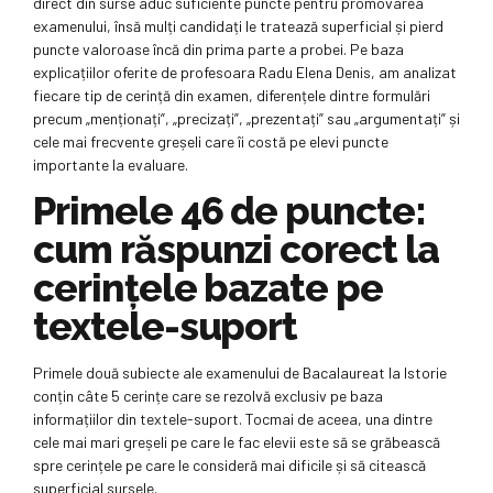
direct din surse aduc suficiente puncte pentru promovarea
examenului, însă mulți candidați le tratează superficial și pierd
puncte valoroase încă din prima parte a probei. Pe baza
explicațiilor oferite de profesoara Radu Elena Denis, am analizat
fiecare tip de cerință din examen, diferențele dintre formulări
precum „menționați”, „precizați”, „prezentați” sau „argumentați” și
cele mai frecvente greșeli care îi costă pe elevi puncte
importante la evaluare.
Primele 46 de puncte:
cum răspunzi corect la
cerințele bazate pe
textele-suport
Primele două subiecte ale examenului de Bacalaureat la Istorie
conțin câte 5 cerințe care se rezolvă exclusiv pe baza
informațiilor din textele-suport. Tocmai de aceea, una dintre
cele mai mari greșeli pe care le fac elevii este să se grăbească
spre cerințele pe care le consideră mai dificile și să citească
superficial sursele.