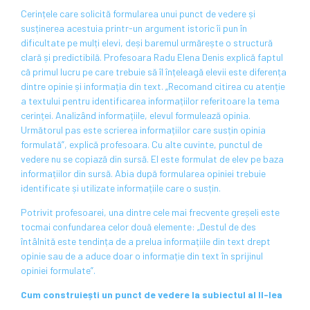
Cerințele care solicită formularea unui punct de vedere și
susținerea acestuia printr-un argument istoric îi pun în
dificultate pe mulți elevi, deși baremul urmărește o structură
clară și predictibilă. Profesoara Radu Elena Denis explică faptul
că primul lucru pe care trebuie să îl înțeleagă elevii este diferența
dintre opinie și informația din text. „Recomand citirea cu atenție
a textului pentru identificarea informațiilor referitoare la tema
cerinței. Analizând informațiile, elevul formulează opinia.
Următorul pas este scrierea informațiilor care susțin opinia
formulată”, explică profesoara. Cu alte cuvinte, punctul de
vedere nu se copiază din sursă. El este formulat de elev pe baza
informațiilor din sursă. Abia după formularea opiniei trebuie
identificate și utilizate informațiile care o susțin.
Potrivit profesoarei, una dintre cele mai frecvente greșeli este
tocmai confundarea celor două elemente: „Destul de des
întâlnită este tendința de a prelua informațiile din text drept
opinie sau de a aduce doar o informație din text în sprijinul
opiniei formulate”.
Cum construiești un punct de vedere la subiectul al II-lea