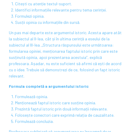
Citești cu atenție textul-suport.
Identifici informațiile relevante pentru tema cerinței.
Formulezi opinia.
Susții opinia cu informațiile din sursă.
Un pas mai departe este argumentul istoric. Acesta apare atât
la subiectul al II-lea, cât și în ultima cerință a eseului de la
subiectul al III-lea. „Structura răspunsului este următoarea:
formularea opiniei, menționarea faptului istoric prin care este
susținută opinia, apoi prezentarea acestuia”, explică
profesoara. Așadar, nu este suficient să afirmi că ești de acord
cu o idee. Trebuie să demonstrezi de ce, folosind un fapt istoric
relevant.
Formula completă a argumentului istoric
Formulează opinia.
Menționează faptul istoric care susține opinia.
Prezintă faptul istoric prin două informații relevante.
Folosește conectori care exprimă relația de cauzalitate.
Formulează concluzia.
Profesoara subliniază că argumentarea nu înseamnă doar