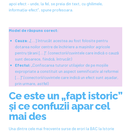
apoi efect – unde, la fel, se preia din text, cu ghilimele,
informația-efect”, spune profesoara.
Model de răspuns corect:
Cauza:
„[…] întrucât acestea au fost folosite pentru
dotarea noilor centre de închiriere a mașinilor agricole
pentru țărani […]”. (conectorii/cuvintele care indică o cauză
sunt deoarece, fiindcă, întrucât)
Efectul:
„Confiscarea tuturor utilajelor de pe moșiile
expropriate a constituit un aspect semnificativ al reformei
[…]”.(conectorii/cuvintele care indică un efect sunt așadar,
prin urmare, astfel)
Ce este un „fapt istoric”
și ce confuzii apar cel
mai des
Una dintre cele mai frecvente surse de erori la BAC la Istorie