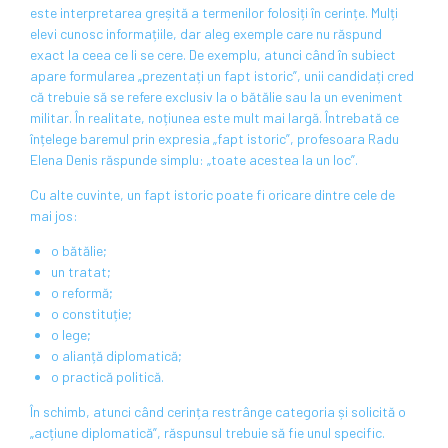
este interpretarea greșită a termenilor folosiți în cerințe. Mulți
elevi cunosc informațiile, dar aleg exemple care nu răspund
exact la ceea ce li se cere. De exemplu, atunci când în subiect
apare formularea „prezentați un fapt istoric”, unii candidați cred
că trebuie să se refere exclusiv la o bătălie sau la un eveniment
militar. În realitate, noțiunea este mult mai largă. Întrebată ce
înțelege baremul prin expresia „fapt istoric”, profesoara Radu
Elena Denis răspunde simplu: „toate acestea la un loc”.
Cu alte cuvinte, un fapt istoric poate fi oricare dintre cele de
mai jos:
o bătălie;
un tratat;
o reformă;
o constituție;
o lege;
o alianță diplomatică;
o practică politică.
În schimb, atunci când cerința restrânge categoria și solicită o
„acțiune diplomatică”, răspunsul trebuie să fie unul specific.