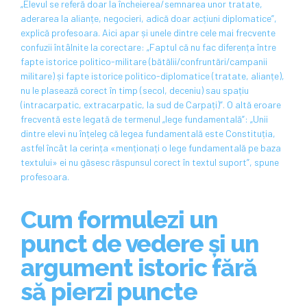
„Elevul se referă doar la încheierea/semnarea unor tratate,
aderarea la alianțe, negocieri, adică doar acțiuni diplomatice”,
explică profesoara. Aici apar și unele dintre cele mai frecvente
confuzii întâlnite la corectare: „Faptul că nu fac diferența între
fapte istorice politico-militare (bătălii/confruntări/campanii
militare) și fapte istorice politico-diplomatice (tratate, alianțe),
nu le plasează corect în timp (secol, deceniu) sau spațiu
(intracarpatic, extracarpatic, la sud de Carpați)”. O altă eroare
frecventă este legată de termenul „lege fundamentală”: „Unii
dintre elevi nu înțeleg că legea fundamentală este Constituția,
astfel încât la cerința «menționați o lege fundamentală pe baza
textului» ei nu găsesc răspunsul corect în textul suport”, spune
profesoara.
Cum formulezi un
punct de vedere și un
argument istoric fără
să pierzi puncte