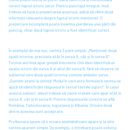
corect faptul istoric cerut. Pentru punctajul integral, însă,
trebuie să facă și prezentarea acestuia, adică să ofere două
informații relevante despre faptul istoric menționat. O
prezentare incompletă poate însemna pierderea unei părți din
punctaj, chiar dacă faptul istoric a fost identificat corect.
În exemplul de mai sus, cerința 3 pare simplă: „Menționați două
spații istorice, precizate atât în sursa A, cât și în sursa B”.
Tocmai aici însă apar greșeli frecvente. Unii elevi identifică un
spațiu istoric din sursa A și altul din sursa B, fără să observe că
subiectul cere două spații istorice comune ambelor surse.
„Suntem atenți la cerință. Modul în care este formulată cerința ne
ajută să identificăm răspunsul în textul/textele suport”. În cazul
acestui subiect, elevul trebuie să caute statele care apar atât în
sursa A, cât și în sursa B. Printre răspunsurile corecte se află
România, Cehoslovacia, Iugoslavia și Albania. Oricare două
dintre acestea sunt acceptate.
Profesoara spune că o eroare asemănătoare apare și la alte
cerințe aparent simple. De exemplu, o întrebare poate solicita