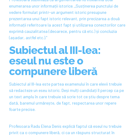
enumerarea unor informații istorice. „Susținerea punctului de
vedere formulat printr-un argument istoric presupune
prezentarea unui fapt istoric relevant, prin precizarea a două
informații referitoare la acest fapt și utilizarea conectorilor care
exprimă cauzalitatea (deoarece, pentru că etc.) și concluzia
(așadar, astfel etc.).”
Subiectul al III-lea:
eseul nu este o
compunere liberă
Subiectul al III-lea este partea examenului în care elevii trebuie
să redacteze un eseu istoric. Deși mulți candidați îl percep ca pe
un text amplu în care trebuie să scrie tot ce știu despre tema
dată, baremul urmărește, de fapt, respectarea unor repere
foarte precise.
Profesoara Radu Elena Denis explică faptul că eseul nu trebuie
privit ca o compunere liberă, ci ca un răspuns structurat în