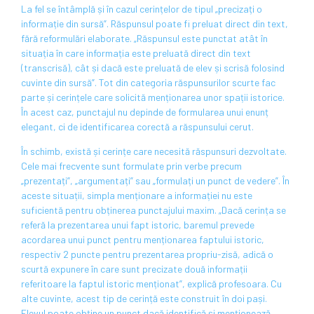
La fel se întâmplă și în cazul cerințelor de tipul „precizați o
informație din sursă”. Răspunsul poate fi preluat direct din text,
fără reformulări elaborate. „Răspunsul este punctat atât în
situația în care informația este preluată direct din text
(transcrisă), cât și dacă este preluată de elev și scrisă folosind
cuvinte din sursă”. Tot din categoria răspunsurilor scurte fac
parte și cerințele care solicită menționarea unor spații istorice.
În acest caz, punctajul nu depinde de formularea unui enunț
elegant, ci de identificarea corectă a răspunsului cerut.
În schimb, există și cerințe care necesită răspunsuri dezvoltate.
Cele mai frecvente sunt formulate prin verbe precum
„prezentați”, „argumentați” sau „formulați un punct de vedere”. În
aceste situații, simpla menționare a informației nu este
suficientă pentru obținerea punctajului maxim. „Dacă cerința se
referă la prezentarea unui fapt istoric, baremul prevede
acordarea unui punct pentru menționarea faptului istoric,
respectiv 2 puncte pentru prezentarea propriu-zisă, adică o
scurtă expunere în care sunt precizate două informații
referitoare la faptul istoric menționat”, explică profesoara. Cu
alte cuvinte, acest tip de cerință este construit în doi pași.
Elevul poate obține un punct dacă identifică și menționează