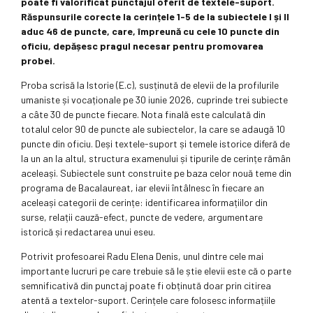
poate fi valorificat punctajul oferit de textele-suport.
Răspunsurile corecte la cerințele 1-5 de la subiectele I și II
aduc 46 de puncte, care, împreună cu cele 10 puncte din
oficiu, depășesc pragul necesar pentru promovarea
probei.
Proba scrisă la Istorie (E.c), susținută de elevii de la profilurile
umaniste și vocaționale pe 30 iunie 2026, cuprinde trei subiecte
a câte 30 de puncte fiecare. Nota finală este calculată din
totalul celor 90 de puncte ale subiectelor, la care se adaugă 10
puncte din oficiu. Deși textele-suport și temele istorice diferă de
la un an la altul, structura examenului și tipurile de cerințe rămân
aceleași. Subiectele sunt construite pe baza celor nouă teme din
programa de Bacalaureat, iar elevii întâlnesc în fiecare an
aceleași categorii de cerințe: identificarea informațiilor din
surse, relații cauză-efect, puncte de vedere, argumentare
istorică și redactarea unui eseu.
Potrivit profesoarei Radu Elena Denis, unul dintre cele mai
importante lucruri pe care trebuie să le știe elevii este că o parte
semnificativă din punctaj poate fi obținută doar prin citirea
atentă a textelor-suport. Cerințele care folosesc informațiile