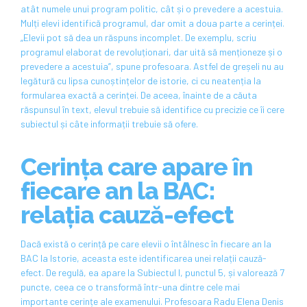
atât numele unui program politic, cât și o prevedere a acestuia.
Mulți elevi identifică programul, dar omit a doua parte a cerinței.
„Elevii pot să dea un răspuns incomplet. De exemplu, scriu
programul elaborat de revoluționari, dar uită să menționeze și o
prevedere a acestuia”, spune profesoara. Astfel de greșeli nu au
legătură cu lipsa cunoștințelor de istorie, ci cu neatenția la
formularea exactă a cerinței. De aceea, înainte de a căuta
răspunsul în text, elevul trebuie să identifice cu precizie ce îi cere
subiectul și câte informații trebuie să ofere.
Cerința care apare în
fiecare an la BAC:
relația cauză-efect
Dacă există o cerință pe care elevii o întâlnesc în fiecare an la
BAC la Istorie, aceasta este identificarea unei relații cauză-
efect. De regulă, ea apare la Subiectul I, punctul 5, și valorează 7
puncte, ceea ce o transformă într-una dintre cele mai
importante cerințe ale examenului. Profesoara Radu Elena Denis