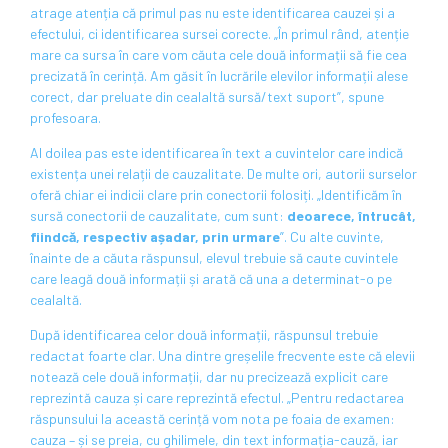
atrage atenția că primul pas nu este identificarea cauzei și a
efectului, ci identificarea sursei corecte. „În primul rând, atenție
mare ca sursa în care vom căuta cele două informații să fie cea
precizată în cerință. Am găsit în lucrările elevilor informații alese
corect, dar preluate din cealaltă sursă/text suport”, spune
profesoara.
Al doilea pas este identificarea în text a cuvintelor care indică
existența unei relații de cauzalitate. De multe ori, autorii surselor
oferă chiar ei indicii clare prin conectorii folosiți. „Identificăm în
sursă conectorii de cauzalitate, cum sunt:
deoarece, întrucât,
fiindcă, respectiv așadar, prin urmare
”. Cu alte cuvinte,
înainte de a căuta răspunsul, elevul trebuie să caute cuvintele
care leagă două informații și arată că una a determinat-o pe
cealaltă.
După identificarea celor două informații, răspunsul trebuie
redactat foarte clar. Una dintre greșelile frecvente este că elevii
notează cele două informații, dar nu precizează explicit care
reprezintă cauza și care reprezintă efectul. „Pentru redactarea
răspunsului la această cerință vom nota pe foaia de examen:
cauza – și se preia, cu ghilimele, din text informația-cauză, iar