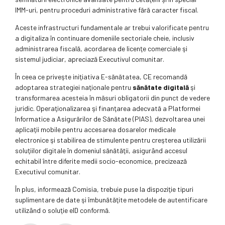
IMM-uri, pentru proceduri administrative fără caracter fiscal.
Aceste infrastructuri fundamentale ar trebui valorificate pentru
a digitaliza în continuare domeniile sectoriale cheie, inclusiv
administrarea fiscală, acordarea de licenţe comerciale şi
sistemul judiciar, apreciază Executivul comunitar.
În ceea ce priveşte iniţiativa E-sănătatea, CE recomandă
adoptarea strategiei naţionale pentru
sănătate digitală
şi
transformarea acesteia în măsuri obligatorii din punct de vedere
juridic. Operaţionalizarea şi finanţarea adecvată a Platformei
Informatice a Asigurărilor de Sănătate (PIAS), dezvoltarea unei
aplicaţii mobile pentru accesarea dosarelor medicale
electronice şi stabilirea de stimulente pentru creşterea utilizării
soluţiilor digitale în domeniul sănătăţii, asigurând accesul
echitabil între diferite medii socio-economice, precizează
Executivul comunitar.
În plus, informează Comisia, trebuie puse la dispoziţie tipuri
suplimentare de date şi îmbunătăţite metodele de autentificare
utilizând o soluţie eID conformă.