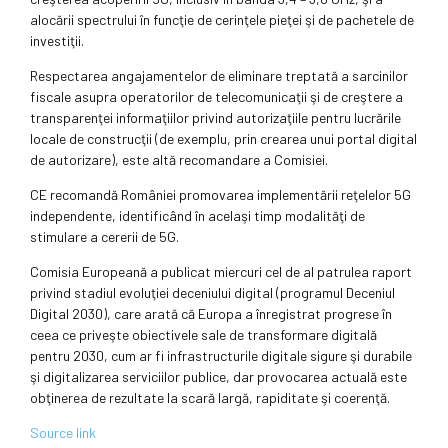
alocării spectrului în funcţie de cerinţele pieţei şi de pachetele de
investiţii.
Respectarea angajamentelor de eliminare treptată a sarcinilor
fiscale asupra operatorilor de telecomunicaţii şi de creştere a
transparenţei informaţiilor privind autorizaţiile pentru lucrările
locale de construcţii (de exemplu, prin crearea unui portal digital
de autorizare), este altă recomandare a Comisiei.
CE recomandă României promovarea implementării reţelelor 5G
independente, identificând în acelaşi timp modalităţi de
stimulare a cererii de 5G.
Comisia Europeană a publicat miercuri cel de al patrulea raport
privind stadiul evoluţiei deceniului digital (programul Deceniul
Digital 2030), care arată că Europa a înregistrat progrese în
ceea ce priveşte obiectivele sale de transformare digitală
pentru 2030, cum ar fi infrastructurile digitale sigure şi durabile
şi digitalizarea serviciilor publice, dar provocarea actuală este
obţinerea de rezultate la scară largă, rapiditate şi coerenţă.
Source link