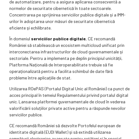
de automatizare, pentru a asigura aplicarea consecventă a
normelor de securitate cibernetică în toate sectoarele.
Concentrarea pe sprijinirea serviciilor publice digitale şi a IMM-
urilor în adoptarea unor măsuri de securitate cibernetică
eficiente şi echilibrate.
În domeniul
serviciilor publice digitale
, CE recomandă
României să stabilească un ecosistem multicloud unificat prin
interconectarea infrastructurilor de cloud guvernamentale şi
sectoriale. Pentru a implementa pe deplin principiul unicităţii,
Platforma Naţională de Interoperabilitate trebuie să fie
operaţionalizată pentru a facilita schimbul de date fără
probleme între aplicaţiile de stat.
Utilizarea ROePAS (Portalul Digital Unic al României) ca punct de
acces principal în temeiul Regulamentului privind portalul digital
unic. Lansarea platformei guvernamentale de cloud în vederea
valorificării soluţiilor private active pentru a răspunde nevoilor
serviciilor publice.
CE recomandă României să dezvolte Portofelul european de
identitate digitală (EUDI Wallet) şi să extindă utilizarea
semnăturii electronice avansate pentru cetăţeni şi în special