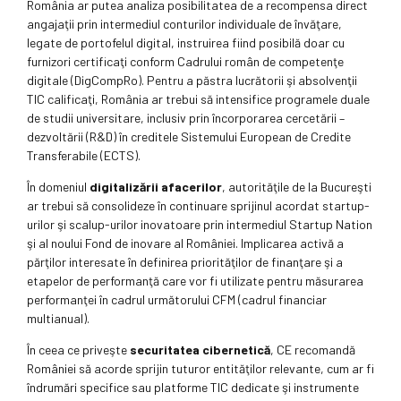
România ar putea analiza posibilitatea de a recompensa direct
angajaţii prin intermediul conturilor individuale de învăţare,
legate de portofelul digital, instruirea fiind posibilă doar cu
furnizori certificaţi conform Cadrului român de competenţe
digitale (DigCompRo). Pentru a păstra lucrătorii şi absolvenţii
TIC calificaţi, România ar trebui să intensifice programele duale
de studii universitare, inclusiv prin încorporarea cercetării –
dezvoltării (R&D) în creditele Sistemului European de Credite
Transferabile (ECTS).
În domeniul
digitalizării afacerilor
, autorităţile de la Bucureşti
ar trebui să consolideze în continuare sprijinul acordat startup-
urilor şi scalup-urilor inovatoare prin intermediul Startup Nation
şi al noului Fond de inovare al României. Implicarea activă a
părţilor interesate în definirea priorităţilor de finanţare şi a
etapelor de performanţă care vor fi utilizate pentru măsurarea
performanţei în cadrul următorului CFM (cadrul financiar
multianual).
În ceea ce priveşte
securitatea cibernetică
, CE recomandă
României să acorde sprijin tuturor entităţilor relevante, cum ar fi
îndrumări specifice sau platforme TIC dedicate şi instrumente