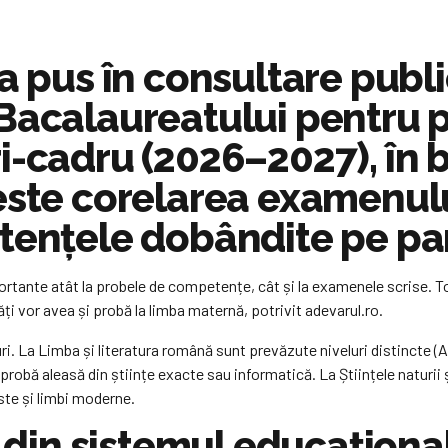
a pus în consultare publi
 Bacalaureatului pentru 
i-cadru (2026–2027), în 
este corelarea examenul
tențele dobândite pe par
tante atât la probele de competențe, cât și la examenele scrise. To
ăți vor avea și probă la limba maternă, potrivit adevarul.ro.
uri. La Limba și literatura română sunt prevăzute niveluri distincte (A
bă aleasă din științe exacte sau informatică. La Științele naturii și Ș
iste și limbi moderne.
i din sistemul educaționa