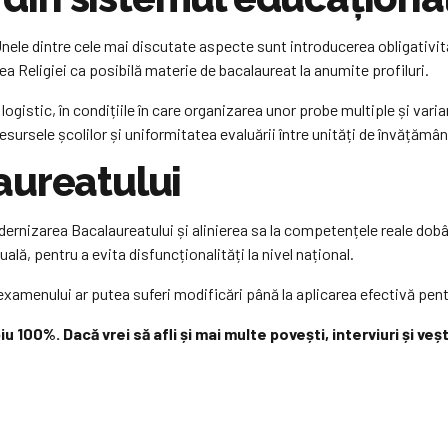
 Unele dintre cele mai discutate aspecte sunt introducerea obligativit
a Religiei ca posibilă materie de bacalaureat la anumite profiluri.
ă logistic, în condițiile în care organizarea unor probe multiple și var
resursele școlilor și uniformitatea evaluării între unități de învățămân
aureatului
rnizarea Bacalaureatului și alinierea sa la competențele reale dobând
lă, pentru a evita disfuncționalități la nivel național.
xamenului ar putea suferi modificări până la aplicarea efectivă pentr
biu 100%.
Dacă vrei să afli și mai multe povești, interviuri și ve