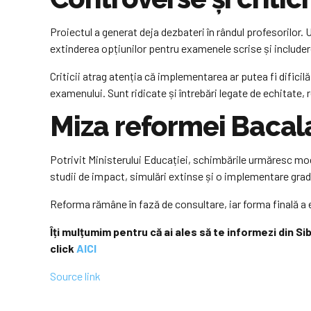
Proiectul a generat deja dezbateri în rândul profesorilor.
extinderea opțiunilor pentru examenele scrise și includere
Criticii atrag atenția că implementarea ar putea fi dificil
examenului. Sunt ridicate și întrebări legate de echitate, 
Miza reformei Bacal
Potrivit Ministerului Educației, schimbările urmăresc mode
studii de impact, simulări extinse și o implementare gradua
Reforma rămâne în fază de consultare, iar forma finală a e
Îți mulțumim pentru că ai ales să te informezi din Si
click
AICI
Source link