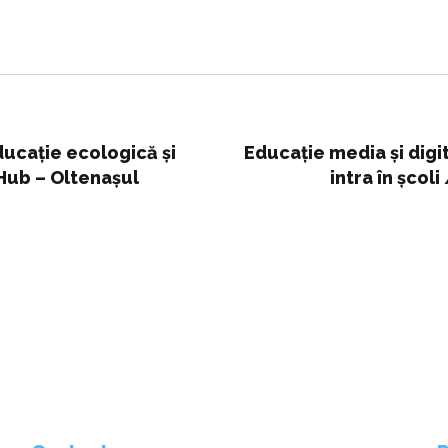
ducație ecologică și
Educație media și digi
 Hub – Oltenașul
intra în școl
recunoască manip