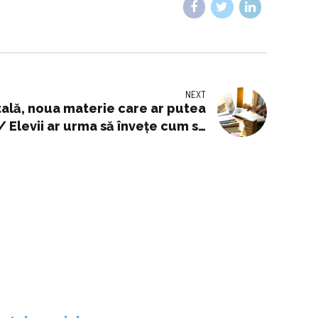
NEXT
tală, noua materie care ar putea
i / Elevii ar urma să învețe cum să
ularea / „Să-i pregătim pentru
această lume”