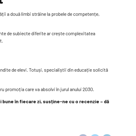
ății a două limbi străine la probele de competențe,
iante de subiecte diferite ar crește complexitatea
t.
ite de elevi. Totuși, specialiștii din educație solicită
u promoția care va absolvi în jurul anului 2030.
ști bune în fiecare zi, susține-ne cu o recenzie – dă