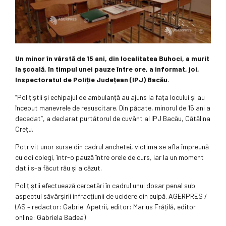
Un minor în vârstă de 15 ani, din localitatea Buhoci, a murit
la școală, în timpul unei pauze între ore, a informat, joi,
Inspectoratul de Poliție Județean (IPJ) Bacău.
”Polițiștii și echipajul de ambulanță au ajuns la fața locului și au
început manevrele de resuscitare. Din păcate, minorul de 15 ani a
decedat”, a declarat purtătorul de cuvânt al IPJ Bacău, Cătălina
Crețu.
Potrivit unor surse din cadrul anchetei, victima se afla împreună
cu doi colegi, într-o pauză între orele de curs, iar la un moment
dat i s-a făcut rău și a căzut.
Polițiștii efectuează cercetări în cadrul unui dosar penal sub
aspectul săvârșirii infracțiunii de ucidere din culpă. AGERPRES /
(AS – redactor: Gabriel Apetrii, editor: Marius Frățilă, editor
online: Gabriela Badea)