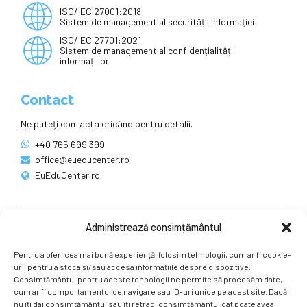
ISO/IEC 27001:2018
Sistem de management al securității informației
ISO/IEC 27701:2021
Sistem de management al confidențialității
informațiilor
Contact
Ne puteți contacta oricând pentru detalii.
+40 765 699 399
office@eueducenter.ro
EuEduCenter.ro
Administrează consimțământul
Rețele sociale
Pentru a oferi cea mai bună experiență, folosim tehnologii, cum ar fi cookie-
Ne puteți găsi și pe rețelele sociale.
uri, pentru a stoca și/sau accesa informațiile despre dispozitive.
Consimțământul pentru aceste tehnologii ne permite să procesăm date,
cum ar fi comportamentul de navigare sau ID-uri unice pe acest site. Dacă
nu îți dai consimțământul sau îți retragi consimțământul dat poate avea