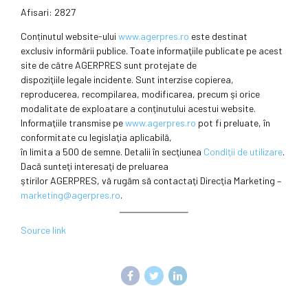
Afisari: 2827
Conținutul website-ului
www.agerpres.ro
este destinat
exclusiv informării publice. Toate informaţiile publicate pe acest
site de către AGERPRES sunt protejate de
dispoziţiile legale incidente. Sunt interzise copierea,
reproducerea, recompilarea, modificarea, precum şi orice
modalitate de exploatare a conţinutului acestui website.
Informaţiile transmise pe
www.agerpres.ro
pot fi preluate, în
conformitate cu legislaţia aplicabilă,
în limita a 500 de semne. Detalii în secţiunea
Condiţii de utilizare
.
Dacă sunteţi interesaţi de preluarea
ştirilor AGERPRES, vă rugăm să contactaţi Direcţia Marketing –
marketing@agerpres.ro
.
Source link