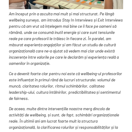
Am început prin a asculta mai mult și mai structurat. Pe lângă
wellbeing surveys, am introdus Stay In Interviews și Exit Interviews
pentru că am vrut să înțelegem mai bine ce îi face pe oameni să
rămână, unde se consumă inutil energie și care sunt tensiunile
reale pe care profesorii le trăiesc în fiecare zi. În paralel, am
măsurat experiența angajaților și am făcut un studiu de cultură
organizațională care ne-a ajutat să vedem mai clar unde există
incoerențe între valorile pe care le declarăm și experiența reală a
oamenilor în organizație.
Ce a devenit foarte clar pentru noi este că wellbeing-ul profesorilor
este influențat în primul rând de lucruri structurale: volumul de
muncă, claritatea rolurilor, ritmul schimbărilor, calitatea
leadership-ului, cultura întâlnirilor, predictibilitatea și sentimentul
de fairness.
De aceea, multe dintre intervențiile noastre merg dincolo de
activități de wellbeing, și sunt, de fapt, schimbări organizaționale
reale. În ultimii ani am lucrat foarte mult la structura
organizațională, la clarificarea rolurilor și responsabilităților și la