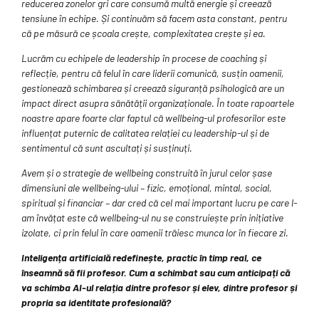
reducerea zonelor gri care consumă multă energie și creează
tensiune în echipe. Și continuăm să facem asta constant, pentru
că pe măsură ce școala crește, complexitatea crește și ea.
Lucrăm cu echipele de leadership în procese de coaching și
reflecție, pentru că felul în care liderii comunică, susțin oamenii,
gestionează schimbarea și creează siguranță psihologică are un
impact direct asupra sănătății organizaționale. În toate rapoartele
noastre apare foarte clar faptul că wellbeing-ul profesorilor este
influențat puternic de calitatea relației cu leadership-ul și de
sentimentul că sunt ascultați și susținuți.
Avem și o strategie de wellbeing construită în jurul celor șase
dimensiuni ale wellbeing-ului – fizic, emoțional, mintal, social,
spiritual și financiar – dar cred că cel mai important lucru pe care l-
am învățat este că wellbeing-ul nu se construiește prin inițiative
izolate, ci prin felul în care oamenii trăiesc munca lor în fiecare zi.
Inteligența artificială redefinește, practic în timp real, ce
înseamnă să fii profesor. Cum a schimbat sau cum anticipați că
va schimba AI-ul relația dintre profesor și elev, dintre profesor și
propria sa identitate profesională?