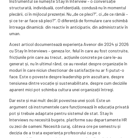
Instrumentul se numește Stay In Interview – o conversație
structurată, individuală, confidențială, condusă nu în momentul
plecării, ci în mijlocul prezenței. Nu „de ce pleci?”, ci „de ce rămâi –
și ce te-ar face să pleci?”. O diferență de formulare care schimbă
întreaga dinamică: din reactiv în anticipativ, din administrativ în
uman.
Acest articol documentează experiența Avenor din 2024 și 2026
cu Stay In Interviews – geneza lor, felul în care au fost construite,
fricțiunile prin care au trecut, acțiunile concrete pe care le-au
generat și, nu în ultimul rând, ce au revelat despre organizație în
moduri în care niciun chestionar de satisfacție nu ar fi putut-o
face. Este o poveste despre leadership prin ascultare, despre
tensiunea dintre vocație și sustenabilitate, despre cum deciziile
aparent mici pot schimba cultura unei organizații întregi.
Dar este și mai mult decât povestea unei școli. Este un
argument că instrumentele care funcționează în educația privată
pot și trebuie adaptate pentru sistemul de stat. Stay In
Interviews nu necesită bugete, platforme sau departamente HR
cu zeci de oameni. Necesită curaj, câteva ore pe semestru și
decizia de a trata experiența profesorului ca pe o