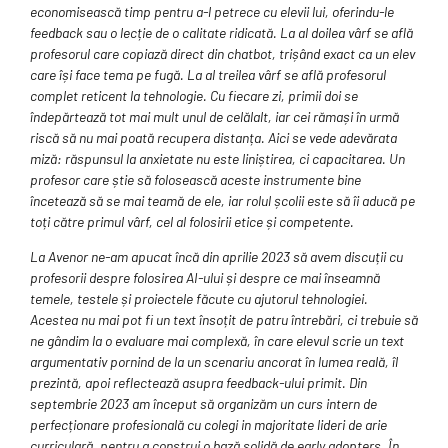
economisească timp pentru a-l petrece cu elevii lui, oferindu-le
feedback sau o lecție de o calitate ridicată. La al doilea vârf se află
profesorul care copiază direct din chatbot, trișând exact ca un elev
care își face tema pe fugă. La al treilea vârf se află profesorul
complet reticent la tehnologie. Cu fiecare zi, primii doi se
îndepărtează tot mai mult unul de celălalt, iar cei rămași în urmă
riscă să nu mai poată recupera distanța. Aici se vede adevărata
miză: răspunsul la anxietate nu este liniștirea, ci capacitarea. Un
profesor care știe să folosească aceste instrumente bine
încetează să se mai teamă de ele, iar rolul școlii este să îi aducă pe
toți către primul vârf, cel al folosirii etice și competente.
La Avenor ne-am apucat încă din aprilie 2023 să avem discuții cu
profesorii despre folosirea AI-ului și despre ce mai înseamnă
temele, testele și proiectele făcute cu ajutorul tehnologiei.
Acestea nu mai pot fi un text însoțit de patru întrebări, ci trebuie să
ne gândim la o evaluare mai complexă, în care elevul scrie un text
argumentativ pornind de la un scenariu ancorat în lumea reală, îl
prezintă, apoi reflectează asupra feedback-ului primit. Din
septembrie 2023 am început să organizăm un curs intern de
perfecționare profesională cu colegi in majoritate lideri de arie
curriculară, pentru a construi o bază solidă de early adopters. În