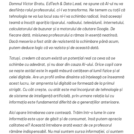
Domnul Victor Bratu, EdTech & Data Lead, ne spune că AI-ul nu va
desființa rolul profesorului, ci-l va transforma. Ne temem cu toții că
tehnologia ne va lua locul sau ni-l va schimba radical, însă aceeași
teamă a însoțit apariția tiparului, radioului, televiziunii, internetului,
calculatorului de buzunar și a motorului de căutare Google. De
fiecare dată, misiunea profesorului a rămas în esență neatinsă.
Dacă meseria a fost atât de rezistentă la schimbare până acum,
putem deduce logic că va rezista și de această dată.
Totuși, credem că acum există un potențial real ca ceva să se
schimbe cu adevărat, și nu doar din cauza AI-ului. Orice copil care
se naște astăzi este în egală măsură cetățean al lumii fizice și al
celei digitale. Are un profil online dinainte să înțeleagă ce înseamnă
acest lucru, iar amprenta lui digitală se formează de la primul
strigăt. Cu cât crește, cu atât este mai înconjurat de tehnologie și
de sisteme de inteligență artificială, prin urmare relația lui cu
informația este fundamental diferită de a generațiilor anterioare.
Aici apare întrebarea care contează. Trăim într-o lume în care
informația este ușor de găsit și de consumat, însă putem aprecia
calitatea ei? Această întrebare arată exact de ce profesorul
rămâne indispensabil. Nu mai suntem sursa informației, ci suntem