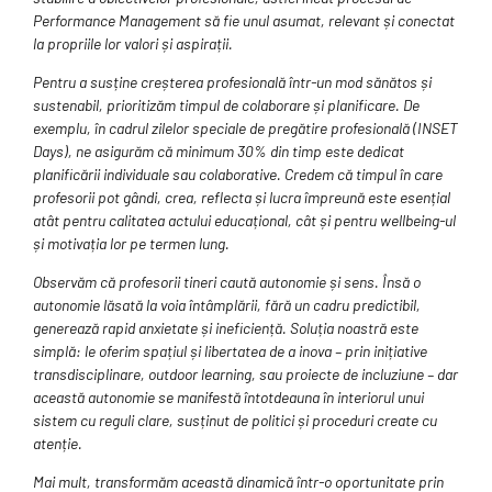
Performance Management să fie unul asumat, relevant și conectat
la propriile lor valori și aspirații.
Pentru a susține creșterea profesională într-un mod sănătos și
sustenabil, prioritizăm timpul de colaborare și planificare. De
exemplu, în cadrul zilelor speciale de pregătire profesională (INSET
Days), ne asigurăm că minimum 30% din timp este dedicat
planificării individuale sau colaborative. Credem că timpul în care
profesorii pot gândi, crea, reflecta și lucra împreună este esențial
atât pentru calitatea actului educațional, cât și pentru wellbeing-ul
și motivația lor pe termen lung.
Observăm că profesorii tineri caută autonomie și sens. Însă o
autonomie lăsată la voia întâmplării, fără un cadru predictibil,
generează rapid anxietate și ineficiență. Soluția noastră este
simplă: le oferim spațiul și libertatea de a inova – prin inițiative
transdisciplinare, outdoor learning, sau proiecte de incluziune – dar
această autonomie se manifestă întotdeauna în interiorul unui
sistem cu reguli clare, susținut de politici și proceduri create cu
atenție.
Mai mult, transformăm această dinamică într-o oportunitate prin