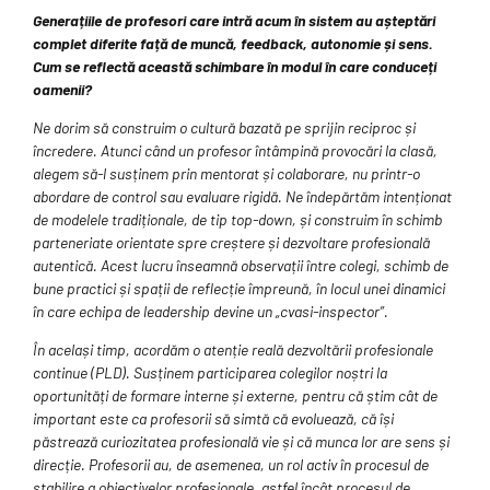
Generațiile de profesori care intră acum în sistem au așteptări
complet diferite față de muncă, feedback, autonomie și sens.
Cum se reflectă această schimbare în modul în care conduceți
oamenii?
Ne dorim să construim o cultură bazată pe sprijin reciproc și
încredere. Atunci când un profesor întâmpină provocări la clasă,
alegem să-l susținem prin mentorat și colaborare, nu printr-o
abordare de control sau evaluare rigidă. Ne îndepărtăm intenționat
de modelele tradiționale, de tip top-down, și construim în schimb
parteneriate orientate spre creștere și dezvoltare profesională
autentică. Acest lucru înseamnă observații între colegi, schimb de
bune practici și spații de reflecție împreună, în locul unei dinamici
în care echipa de leadership devine un „cvasi-inspector”.
În același timp, acordăm o atenție reală dezvoltării profesionale
continue (PLD). Susținem participarea colegilor noștri la
oportunități de formare interne și externe, pentru că știm cât de
important este ca profesorii să simtă că evoluează, că își
păstrează curiozitatea profesională vie și că munca lor are sens și
direcție. Profesorii au, de asemenea, un rol activ în procesul de
stabilire a obiectivelor profesionale, astfel încât procesul de