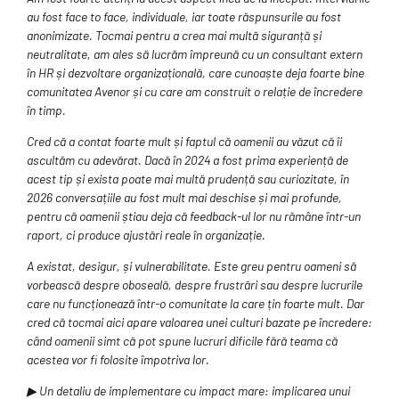
au fost face to face, individuale, iar toate răspunsurile au fost
anonimizate. Tocmai pentru a crea mai multă siguranță și
neutralitate, am ales să lucrăm împreună cu un consultant extern
în HR și dezvoltare organizațională, care cunoaște deja foarte bine
comunitatea Avenor și cu care am construit o relație de încredere
în timp.
Cred că a contat foarte mult și faptul că oamenii au văzut că îi
ascultăm cu adevărat. Dacă în 2024 a fost prima experiență de
acest tip și exista poate mai multă prudență sau curiozitate, în
2026 conversațiile au fost mult mai deschise și mai profunde,
pentru că oamenii știau deja că feedback-ul lor nu rămâne într-un
raport, ci produce ajustări reale în organizație.
A existat, desigur, și vulnerabilitate. Este greu pentru oameni să
vorbească despre oboseală, despre frustrări sau despre lucrurile
care nu funcționează într-o comunitate la care țin foarte mult. Dar
cred că tocmai aici apare valoarea unei culturi bazate pe încredere:
când oamenii simt că pot spune lucruri dificile fără teama că
acestea vor fi folosite împotriva lor.
▶ Un detaliu de implementare cu impact mare: implicarea unui