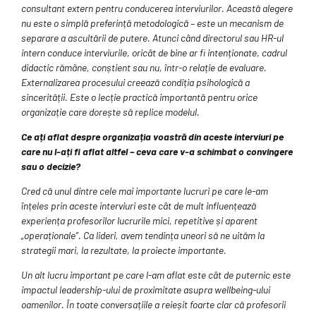
consultant extern pentru conducerea interviurilor. Această alegere
nu este o simplă preferință metodologică – este un mecanism de
separare a ascultării de putere. Atunci când directorul sau HR-ul
intern conduce interviurile, oricât de bine ar fi intenționate, cadrul
didactic rămâne, conștient sau nu, într-o relație de evaluare.
Externalizarea procesului creează condiția psihologică a
sincerității. Este o lecție practică importantă pentru orice
organizație care dorește să replice modelul.
Ce ați aflat despre organizația voastră din aceste interviuri pe
care nu l-ați fi aflat altfel – ceva care v-a schimbat o convingere
sau o decizie?
Cred că unul dintre cele mai importante lucruri pe care le-am
înțeles prin aceste interviuri este cât de mult influențează
experiența profesorilor lucrurile mici, repetitive și aparent
„operaționale”. Ca lideri, avem tendința uneori să ne uităm la
strategii mari, la rezultate, la proiecte importante.
Un alt lucru important pe care l-am aflat este cât de puternic este
impactul leadership-ului de proximitate asupra wellbeing-ului
oamenilor. În toate conversațiile a reieșit foarte clar că profesorii