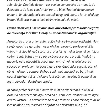
tehnologie. Depinde de cum vor evolua conceptele de muncă, de
libertate și de folosirea AI-ului pentru bine. Tocmai de aceea un
leadership educațional responsabil nu ignoră aceste forțe, ci alege
în mod deliberat cum le lasă să intre în sala de clasă.
Există riscul ca AI-ul să amplifice anxietatea profesorilor legată
de relevanța lor? Cum lucrați cu această teamă în organizație?
Anxietatea profesorilor este reală și din ce în ce mai evidentă. Mulți
se gândesc la siguranța meseriei și la relevanța profesorului în
viitor, mai ales fiindcă statutul profesiei nu mai este la fel de ridicat
ca în trecut. Totuși, mi se pare că focusul este greșit, fiindcă nu
meseria este atacată în acest moment. Un AI nu va înlocui cu
succes un profesor, iar acest lucru s-a văzut chiar recent, atunci
când mai multe companii și-au schimbat angajații cu boți, însă
costul inteligenței artificiale a fost atât de mare încât oamenii au
fost reangajați destul de repede.
In cazul profesorilor, în funcție de cum se raportează la AI și la
evoluția acestei tehnologii, cred că putem vorbi despre un triunghi
cu trei vârfuri. La primul vârf se află profesorul care folosește AI-ul
într-un mod etic, lăsându-se ajutat să devină mai bun și să