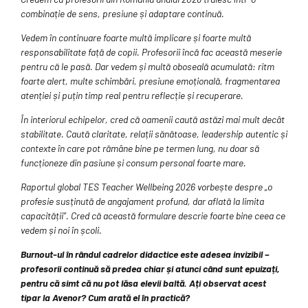
combinație de sens, presiune și adaptare continuă.
Vedem în continuare foarte multă implicare și foarte multă
responsabilitate față de copii. Profesorii încă fac această meserie
pentru că le pasă. Dar vedem și multă oboseală acumulată: ritm
foarte alert, multe schimbări, presiune emoțională, fragmentarea
atenției și puțin timp real pentru reflecție și recuperare.
În interiorul echipelor, cred că oamenii caută astăzi mai mult decât
stabilitate. Caută claritate, relații sănătoase, leadership autentic și
contexte în care pot rămâne bine pe termen lung, nu doar să
funcționeze din pasiune și consum personal foarte mare.
Raportul global TES Teacher Wellbeing 2026 vorbește despre „o
profesie susținută de angajament profund, dar aflată la limita
capacității”. Cred că această formulare descrie foarte bine ceea ce
vedem și noi în școli.
Burnout-ul în rândul cadrelor didactice este adesea invizibil –
profesorii continuă să predea chiar și atunci când sunt epuizați,
pentru că simt că nu pot lăsa elevii baltă. Ați observat acest
tipar la Avenor? Cum arată el în practică?