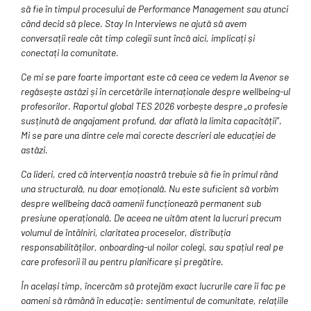
să fie în timpul procesului de Performance Management sau atunci
când decid să plece. Stay In Interviews ne ajută să avem
conversații reale cât timp colegii sunt încă aici, implicați și
conectați la comunitate.
Ce mi se pare foarte important este că ceea ce vedem la Avenor se
regăsește astăzi și în cercetările internaționale despre wellbeing-ul
profesorilor. Raportul global TES 2026 vorbește despre „o profesie
susținută de angajament profund, dar aflată la limita capacității”.
Mi se pare una dintre cele mai corecte descrieri ale educației de
astăzi.
Ca lideri, cred că intervenția noastră trebuie să fie în primul rând
una structurală, nu doar emoțională. Nu este suficient să vorbim
despre wellbeing dacă oamenii funcționează permanent sub
presiune operațională. De aceea ne uităm atent la lucruri precum
volumul de întâlniri, claritatea proceselor, distribuția
responsabilităților, onboarding-ul noilor colegi, sau spațiul real pe
care profesorii îl au pentru planificare și pregătire.
În același timp, încercăm să protejăm exact lucrurile care îi fac pe
oameni să rămână în educație: sentimentul de comunitate, relațiile