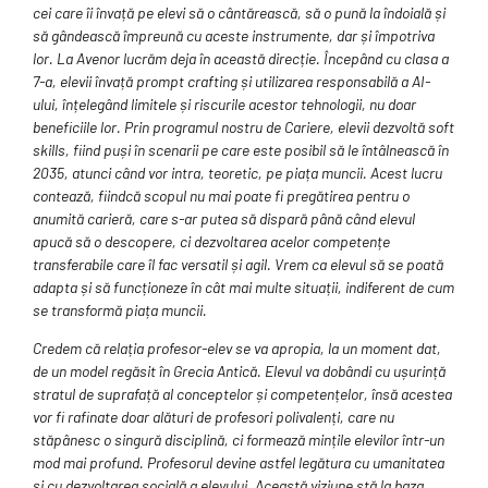
cei care îi învață pe elevi să o cântărească, să o pună la îndoială și
să gândească împreună cu aceste instrumente, dar și împotriva
lor. La Avenor lucrăm deja în această direcție. Începând cu clasa a
7-a, elevii învață prompt crafting și utilizarea responsabilă a AI-
ului, înțelegând limitele și riscurile acestor tehnologii, nu doar
beneficiile lor. Prin programul nostru de Cariere, elevii dezvoltă soft
skills, fiind puși în scenarii pe care este posibil să le întâlnească în
2035, atunci când vor intra, teoretic, pe piața muncii. Acest lucru
contează, fiindcă scopul nu mai poate fi pregătirea pentru o
anumită carieră, care s-ar putea să dispară până când elevul
apucă să o descopere, ci dezvoltarea acelor competențe
transferabile care îl fac versatil și agil. Vrem ca elevul să se poată
adapta și să funcționeze în cât mai multe situații, indiferent de cum
se transformă piața muncii.
Credem că relația profesor-elev se va apropia, la un moment dat,
de un model regăsit în Grecia Antică. Elevul va dobândi cu ușurință
stratul de suprafață al conceptelor și competențelor, însă acestea
vor fi rafinate doar alături de profesori polivalenți, care nu
stăpânesc o singură disciplină, ci formează mințile elevilor într-un
mod mai profund. Profesorul devine astfel legătura cu umanitatea
și cu dezvoltarea socială a elevului. Această viziune stă la baza