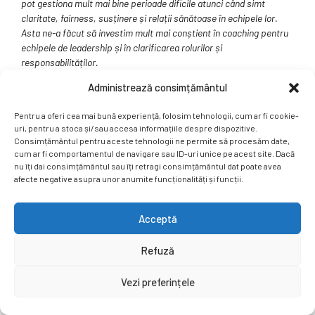
pot gestiona mult mai bine perioade dificile atunci când simt
claritate, fairness, susținere și relații sănătoase în echipele lor.
Asta ne-a făcut să investim mult mai conștient în coaching pentru
echipele de leadership și în clarificarea rolurilor și
responsabilităților.
Administrează consimțământul
Poate cea mai importantă confirmare a fost însă legată de cultură.
Am înțeles că oamenii nu rămân într-o organizație doar pentru
Pentru a oferi cea mai bună experiență, folosim tehnologii, cum ar fi cookie-
beneficii sau pentru reputația școlii. Rămân acolo unde simt că
uri, pentru a stoca și/sau accesa informațiile despre dispozitive.
aparțin, că sunt ascultați și că munca lor are sens. Cred că acest
Consimțământul pentru aceste tehnologii ne permite să procesăm date,
lucru este foarte important astăzi în educație, într-un context în
cum ar fi comportamentul de navigare sau ID-uri unice pe acest site. Dacă
care retenția profesorilor devine o provocare globală.
nu îți dai consimțământul sau îți retragi consimțământul dat poate avea
afecte negative asupra unor anumite funcționalități și funcții.
Și poate acesta este lucrul care ne-a influențat cel mai mult
deciziile: să tratăm experiența profesorilor și wellbeing-ul lor nu ca
pe un proiect de HR, ci ca pe o responsabilitate strategică a
Acceptă
întregii organizații.
Refuză
Ce acțiuni concrete s-au întâmplat DUPĂ interviuri? Care dintre
ele au fost cele mai vizibile pentru profesori, cele care au
Vezi preferințele
transmis clar „am fost auziți”?
După primele interviuri, am regândit modul în care organizăm