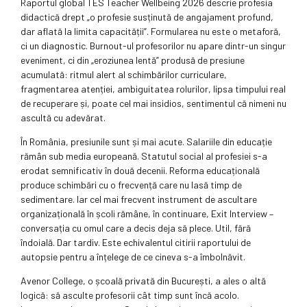
Raportul global TES Teacher Wellbeing 2026 descrie profesia
didactică drept „o profesie susținută de angajament profund,
dar aflată la limita capacității”. Formularea nu este o metaforă,
ci un diagnostic. Burnout-ul profesorilor nu apare dintr-un singur
eveniment, ci din „eroziunea lentă” produsă de presiune
acumulată: ritmul alert al schimbărilor curriculare,
fragmentarea atenției, ambiguitatea rolurilor, lipsa timpului real
de recuperare și, poate cel mai insidios, sentimentul că nimeni nu
ascultă cu adevărat.
În România, presiunile sunt și mai acute. Salariile din educație
rămân sub media europeană. Statutul social al profesiei s-a
erodat semnificativ în două decenii. Reforma educațională
produce schimbări cu o frecvență care nu lasă timp de
sedimentare. Iar cel mai frecvent instrument de ascultare
organizațională în școli rămâne, în continuare, Exit Interview –
conversația cu omul care a decis deja să plece. Util, fără
îndoială. Dar tardiv. Este echivalentul citirii raportului de
autopsie pentru a înțelege de ce cineva s-a îmbolnăvit.
Avenor College, o școală privată din București, a ales o altă
logică: să asculte profesorii cât timp sunt încă acolo.