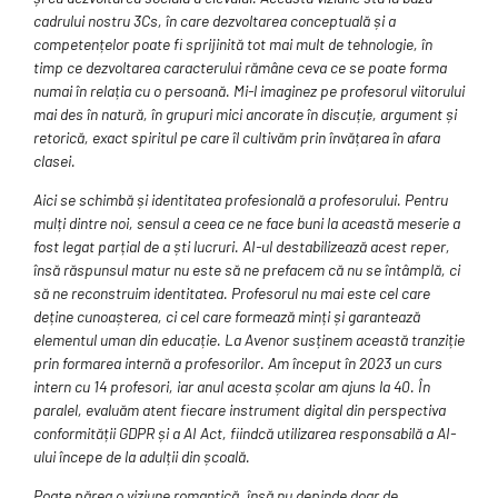
cadrului nostru 3Cs, în care dezvoltarea conceptuală și a
competențelor poate fi sprijinită tot mai mult de tehnologie, în
timp ce dezvoltarea caracterului rămâne ceva ce se poate forma
numai în relația cu o persoană. Mi-l imaginez pe profesorul viitorului
mai des în natură, în grupuri mici ancorate în discuție, argument și
retorică, exact spiritul pe care îl cultivăm prin învățarea în afara
clasei.
Aici se schimbă și identitatea profesională a profesorului. Pentru
mulți dintre noi, sensul a ceea ce ne face buni la această meserie a
fost legat parțial de a ști lucruri. AI-ul destabilizează acest reper,
însă răspunsul matur nu este să ne prefacem că nu se întâmplă, ci
să ne reconstruim identitatea. Profesorul nu mai este cel care
deține cunoașterea, ci cel care formează minți și garantează
elementul uman din educație. La Avenor susținem această tranziție
prin formarea internă a profesorilor. Am început în 2023 un curs
intern cu 14 profesori, iar anul acesta școlar am ajuns la 40. În
paralel, evaluăm atent fiecare instrument digital din perspectiva
conformității GDPR și a AI Act, fiindcă utilizarea responsabilă a AI-
ului începe de la adulții din școală.
Poate părea o viziune romantică, însă nu depinde doar de