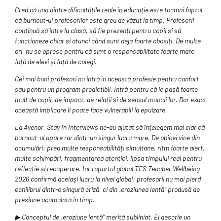
Cred că una dintre dificultățile reale în educație este tocmai faptul
că burnout-ul profesorilor este greu de văzut la timp. Profesorii
continuă să intre la clasă, să fie prezenți pentru copii și să
funcționeze chiar și atunci când sunt deja foarte obosiți. De multe
ori, nu se opresc pentru că simt o responsabilitate foarte mare
față de elevi și față de colegi.
Cei mai buni profesori nu intră în această profesie pentru confort
sau pentru un program predictibil. Intră pentru că le pasă foarte
mult de copii, de impact, de relații și de sensul muncii lor. Dar exact
această implicare îi poate face vulnerabili la epuizare.
La Avenor, Stay In Interviews ne-au ajutat să înțelegem mai clar că
burnout-ul apare rar dintr-un singur lucru mare. De obicei vine din
acumulări: prea multe responsabilități simultane, ritm foarte alert,
multe schimbări, fragmentarea atenției, lipsa timpului real pentru
reflecție și recuperare. Iar raportul global TES Teacher Wellbeing
2026 confirmă același lucru la nivel global: profesorii nu mai pierd
echilibrul dintr-o singură criză, ci din „eroziunea lentă” produsă de
presiune acumulată în timp.
▶ Conceptul de „eroziune lentă” merită subliniat. El descrie un