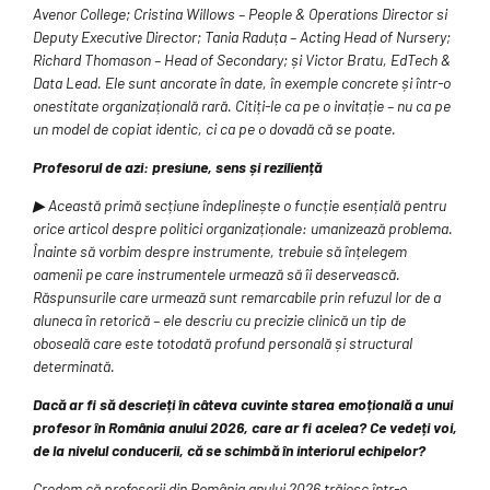
Avenor College; Cristina Willows – People & Operations Director si
Deputy Executive Director; Tania Raduța – Acting Head of Nursery;
Richard Thomason – Head of Secondary; și Victor Bratu, EdTech &
Data Lead. Ele sunt ancorate în date, în exemple concrete și într-o
onestitate organizațională rară. Citiți-le ca pe o invitație – nu ca pe
un model de copiat identic, ci ca pe o dovadă că se poate.
Profesorul de azi: presiune, sens și reziliență
▶ Această primă secțiune îndeplinește o funcție esențială pentru
orice articol despre politici organizaționale: umanizează problema.
Înainte să vorbim despre instrumente, trebuie să înțelegem
oamenii pe care instrumentele urmează să îi deservească.
Răspunsurile care urmează sunt remarcabile prin refuzul lor de a
aluneca în retorică – ele descriu cu precizie clinică un tip de
oboseală care este totodată profund personală și structural
determinată.
Dacă ar fi să descrieți în câteva cuvinte starea emoțională a unui
profesor în România anului 2026, care ar fi acelea? Ce vedeți voi,
de la nivelul conducerii, că se schimbă în interiorul echipelor?
Credem că profesorii din România anului 2026 trăiesc într-o