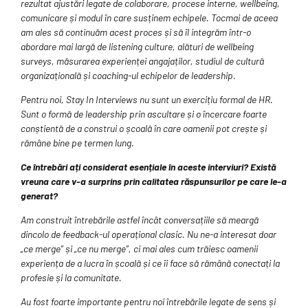
rezultat ajustări legate de colaborare, procese interne, wellbeing,
comunicare și modul în care susținem echipele. Tocmai de aceea
am ales să continuăm acest proces și să îl integrăm într-o
abordare mai largă de listening culture, alături de wellbeing
surveys, măsurarea experienței angajaților, studiul de cultură
organizațională și coaching-ul echipelor de leadership.
Pentru noi, Stay In Interviews nu sunt un exercițiu formal de HR.
Sunt o formă de leadership prin ascultare și o încercare foarte
conștientă de a construi o școală în care oamenii pot crește și
rămâne bine pe termen lung.
Ce întrebări ați considerat esențiale în aceste interviuri? Există
vreuna care v-a surprins prin calitatea răspunsurilor pe care le-a
generat?
Am construit întrebările astfel încât conversațiile să meargă
dincolo de feedback-ul operațional clasic. Nu ne-a interesat doar
„ce merge” și „ce nu merge”, ci mai ales cum trăiesc oamenii
experiența de a lucra în școală și ce îi face să rămână conectați la
profesie și la comunitate.
Au fost foarte importante pentru noi întrebările legate de sens și