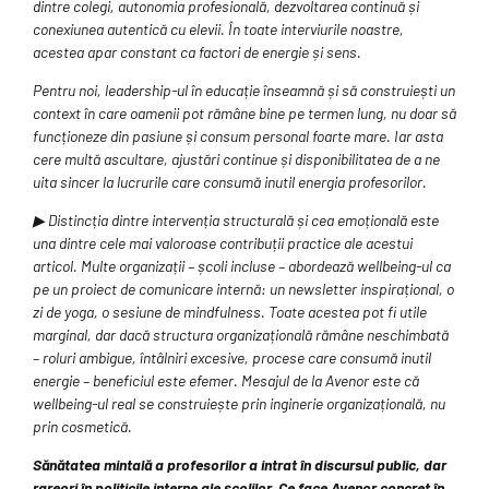
dintre colegi, autonomia profesională, dezvoltarea continuă și
conexiunea autentică cu elevii. În toate interviurile noastre,
acestea apar constant ca factori de energie și sens.
Pentru noi, leadership-ul în educație înseamnă și să construiești un
context în care oamenii pot rămâne bine pe termen lung, nu doar să
funcționeze din pasiune și consum personal foarte mare. Iar asta
cere multă ascultare, ajustări continue și disponibilitatea de a ne
uita sincer la lucrurile care consumă inutil energia profesorilor.
▶ Distincția dintre intervenția structurală și cea emoțională este
una dintre cele mai valoroase contribuții practice ale acestui
articol. Multe organizații – școli incluse – abordează wellbeing-ul ca
pe un proiect de comunicare internă: un newsletter inspirațional, o
zi de yoga, o sesiune de mindfulness. Toate acestea pot fi utile
marginal, dar dacă structura organizațională rămâne neschimbată
– roluri ambigue, întâlniri excesive, procese care consumă inutil
energie – beneficiul este efemer. Mesajul de la Avenor este că
wellbeing-ul real se construiește prin inginerie organizațională, nu
prin cosmetică.
Sănătatea mintală a profesorilor a intrat în discursul public, dar
rareori în politicile interne ale școlilor. Ce face Avenor concret în