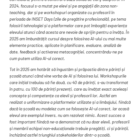
2024, focusul s-a mutat pe elevi și pe angajații din zona non-
teaching, dar și pe workshopuri organizate cu profesorii în
perioada de INSET Days (zile de pregătire profesională), pe tema
folosirii tehnologiei și a platformelor care pot îmbogăți experiența
elevului atunci când acesta are nevoie de sprijin pentru a învăța. În
2025 am îmbunătățit cursul despre folosirea AI-ului cu mai multe
elemente practice, aplicate în planificare, evaluare, analiză de
date, feedback și activarea metacogniției, concentrându-ne pe
cum putem utiliza AI-ul corect.
Tot în 2025 am hotărât să îngustăm și prăpastia dintre părinți și
școală atunci când vine vorba de AI și folosirea lui. Workshopurile
care inițial trebuiau să fie două, cu 40 de părinți, s-au transformat
în patru, cu 100 de părinți prezenți, care au învățat exact aceleași
concepte și competențe ca elevii și profesorii lor. Astfel am
realizat o uniformizare a platformelor utilizate și a limbajului, fiindcă
dacă la școală eu modelez cum se folosește AI-ul corect, iar acasă
elevul are exemplul invers, nu am rezolvat nimic. Acest succes a
fost important fiindcă ne-a demonstrat că nu doar elevii, profesorii
și membrii echipei non-educaționale trebuie pregătiți, ci și părinții,
închizând astfel triunghiul stakeholderilor dintr-o școală.