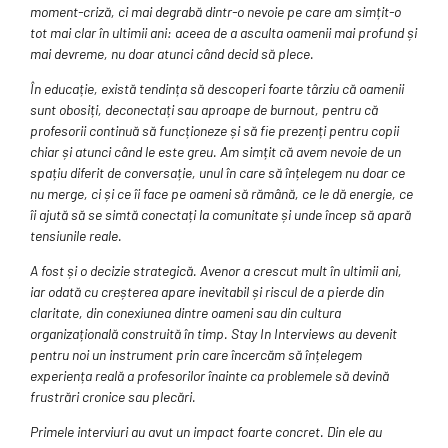
moment-criză, ci mai degrabă dintr-o nevoie pe care am simțit-o
tot mai clar în ultimii ani: aceea de a asculta oamenii mai profund și
mai devreme, nu doar atunci când decid să plece.
În educație, există tendința să descoperi foarte târziu că oamenii
sunt obosiți, deconectați sau aproape de burnout, pentru că
profesorii continuă să funcționeze și să fie prezenți pentru copii
chiar și atunci când le este greu. Am simțit că avem nevoie de un
spațiu diferit de conversație, unul în care să înțelegem nu doar ce
nu merge, ci și ce îi face pe oameni să rămână, ce le dă energie, ce
îi ajută să se simtă conectați la comunitate și unde încep să apară
tensiunile reale.
A fost și o decizie strategică. Avenor a crescut mult în ultimii ani,
iar odată cu creșterea apare inevitabil și riscul de a pierde din
claritate, din conexiunea dintre oameni sau din cultura
organizațională construită în timp. Stay In Interviews au devenit
pentru noi un instrument prin care încercăm să înțelegem
experiența reală a profesorilor înainte ca problemele să devină
frustrări cronice sau plecări.
Primele interviuri au avut un impact foarte concret. Din ele au