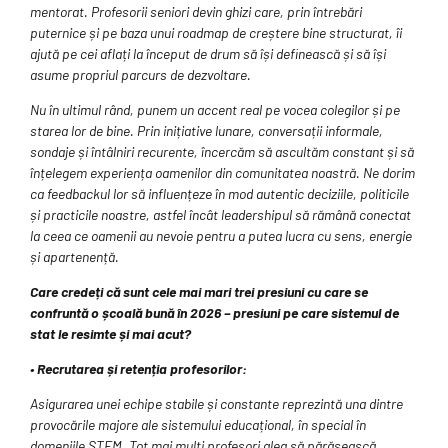
mentorat. Profesorii seniori devin ghizi care, prin întrebări
puternice și pe baza unui roadmap de creștere bine structurat, îi
ajută pe cei aflați la început de drum să își definească și să își
asume propriul parcurs de dezvoltare.
Nu în ultimul rând, punem un accent real pe vocea colegilor și pe
starea lor de bine. Prin inițiative lunare, conversații informale,
sondaje și întâlniri recurente, încercăm să ascultăm constant și să
înțelegem experiența oamenilor din comunitatea noastră. Ne dorim
ca feedbackul lor să influențeze în mod autentic deciziile, politicile
și practicile noastre, astfel încât leadershipul să rămână conectat
la ceea ce oamenii au nevoie pentru a putea lucra cu sens, energie
și apartenență.
Care credeți că sunt cele mai mari trei presiuni cu care se
confruntă o școală bună în 2026 – presiuni pe care sistemul de
stat le resimte și mai acut?
• Recrutarea și retenția profesorilor:
Asigurarea unei echipe stabile și constante reprezintă una dintre
provocările majore ale sistemului educațional, în special în
domeniile STEM. Tot mai mulți profesori aleg să părăsească