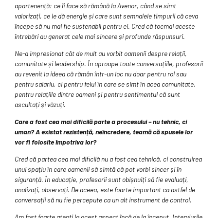
apartenență: ce îi face să rămână la Avenor, când se simt
valorizați, ce le dă energie și care sunt semnalele timpurii că ceva
începe să nu mai fie sustenabil pentru ei. Cred că tocmai aceste
întrebări au generat cele mai sincere și profunde răspunsuri.
Ne-a impresionat cât de mult au vorbit oamenii despre relații,
comunitate și leadership. În aproape toate conversațiile, profesorii
au revenit la ideea că rămân într-un loc nu doar pentru rol sau
pentru salariu, ci pentru felul în care se simt în acea comunitate,
pentru relațiile dintre oameni și pentru sentimentul că sunt
ascultați și văzuți.
Care a fost cea mai dificilă parte a procesului – nu tehnic, ci
uman? A existat rezistență, neîncredere, teamă că spusele lor
vor fi folosite împotriva lor?
Cred că partea cea mai dificilă nu a fost cea tehnică, ci construirea
unui spațiu în care oamenii să simtă că pot vorbi sincer și în
siguranță. În educație, profesorii sunt obișnuiți să fie evaluați,
analizați, observați. De aceea, este foarte important ca astfel de
conversații să nu fie percepute ca un alt instrument de control.
Am fost foarte atenți la acest aspect încă de la început. Interviurile