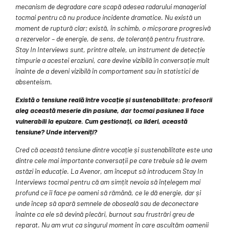
mecanism de degradare care scapă adesea radarului managerial
tocmai pentru că nu produce incidente dramatice. Nu există un
moment de ruptură clar; există, în schimb, o micșorare progresivă
a rezervelor – de energie, de sens, de toleranță pentru frustrare.
Stay In Interviews sunt, printre altele, un instrument de detecție
timpurie a acestei eroziuni, care devine vizibilă în conversație mult
înainte de a deveni vizibilă în comportament sau în statistici de
absenteism.
Există o tensiune reală între vocație și sustenabilitate: profesorii
aleg această meserie din pasiune, dar tocmai pasiunea îi face
vulnerabili la epuizare. Cum gestionați, ca lideri, această
tensiune? Unde interveniți?
Cred că această tensiune dintre vocație și sustenabilitate este una
dintre cele mai importante conversații pe care trebuie să le avem
astăzi în educație. La Avenor, am început să introducem Stay In
Interviews tocmai pentru că am simțit nevoia să înțelegem mai
profund ce îi face pe oameni să rămână, ce le dă energie, dar și
unde încep să apară semnele de oboseală sau de deconectare
înainte ca ele să devină plecări, burnout sau frustrări greu de
reparat. Nu am vrut ca singurul moment în care ascultăm oamenii