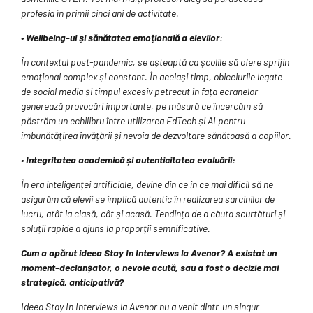
profesia în primii cinci ani de activitate.
• Wellbeing-ul și sănătatea emoțională a elevilor:
În contextul post-pandemic, se așteaptă ca școlile să ofere sprijin
emoțional complex și constant. În același timp, obiceiurile legate
de social media și timpul excesiv petrecut în fața ecranelor
generează provocări importante, pe măsură ce încercăm să
păstrăm un echilibru între utilizarea EdTech și AI pentru
îmbunătățirea învățării și nevoia de dezvoltare sănătoasă a copiilor.
• Integritatea academică și autenticitatea evaluării:
În era inteligenței artificiale, devine din ce în ce mai dificil să ne
asigurăm că elevii se implică autentic în realizarea sarcinilor de
lucru, atât la clasă, cât și acasă. Tendința de a căuta scurtături și
soluții rapide a ajuns la proporții semnificative.
Cum a apărut ideea Stay In Interviews la Avenor? A existat un
moment-declanșator, o nevoie acută, sau a fost o decizie mai
strategică, anticipativă?
Ideea Stay In Interviews la Avenor nu a venit dintr-un singur