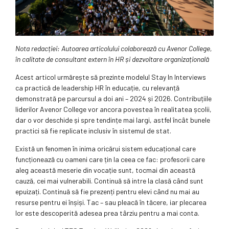
Nota redacției: Autoarea articolului colaborează cu Avenor College,
în calitate de consultant extern în HR și dezvoltare organizațională
Acest articol urmărește să prezinte modelul Stay In Interviews
ca practică de leadership HR în educație, cu relevanță
demonstrată pe parcursul a doi ani – 2024 și 2026. Contribuțiile
liderilor Avenor College vor ancora povestea în realitatea școlii,
dar o vor deschide și spre tendințe mai largi, astfel încât bunele
practici să fie replicate inclusiv în sistemul de stat.
Există un fenomen în inima oricărui sistem educațional care
funcționează cu oameni care țin la ceea ce fac: profesorii care
aleg această meserie din vocație sunt, tocmai din această
cauză, cei mai vulnerabili. Continuă să intre la clasă când sunt
epuizați. Continuă să fie prezenți pentru elevi când nu mai au
resurse pentru ei înșiși. Tac – sau pleacă în tăcere, iar plecarea
lor este descoperită adesea prea târziu pentru a mai conta.