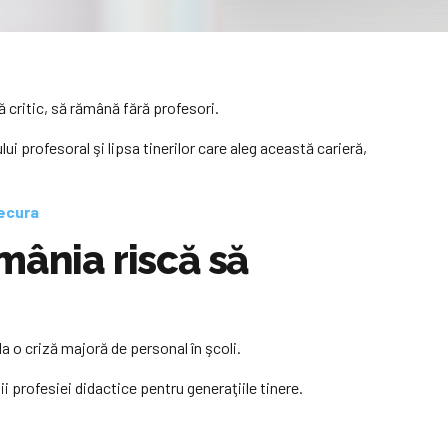
ă critic, să rămână fără profesori.
i profesoral şi lipsa tinerilor care aleg această carieră,
necura
mânia riscă să
a o criză majoră de personal în şcoli.
i profesiei didactice pentru generaţiile tinere.