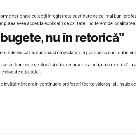
orme naţionale cu lecţii înregistrate susţinute de cei mai buni profes
 ar putea avea acces la explicaţii de calitate, indiferent de localitatea
bugete, nu în retorică”
emul de educaţie, susţinând că declaraţiile politice nu sunt suficiente
r, se vede în unde se alocă şi câte resurse se alocă, nu în retorică”, a 
ele alocate educaţiei.
e învăţământ are în continuare profesori foarte valoroşi şi „insule de