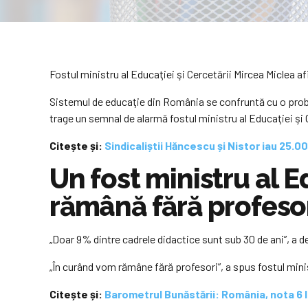
Fostul ministru al Educaţiei şi Cercetării Mircea Miclea a
Sistemul de educaţie din România se confruntă cu o problem
trage un semnal de alarmă fostul ministru al Educaţiei şi
Citește și:
Sindicaliștii Hăncescu și Nistor iau 25.0
Un fost ministru al 
rămână fără profeso
„Doar 9% dintre cadrele didactice sunt sub 30 de ani”, a d
„În curând vom rămâne fără profesori”, a spus fostul minist
Citește și:
Barometrul Bunăstării: România, nota 6 la