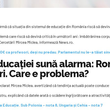
firmă că situația din sistemul de educație din România riscă să devin
ă care riscă să devină critică în următorii ani: îmbătrânirea corpulu
 Cercetării Mircea Miclea, informează News.ro.
00€ ca profesori, deși nu predau. Parlamentul nu le-a tăiat si
Educației sună alarma: Ro
ri. Care e problema?
eclarat Mircea Miclea, avertizând că tendinţa actuală poate conduce l
ru, explicând că datele arată o scădere îngrijorătoare a atractivităţi
 Educație. Sub Polonia – nota 8, Ungaria și Cehia – nota 7