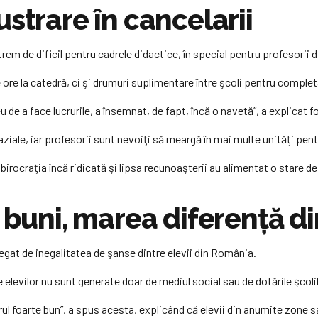
strare în cancelarii
rem de dificil pentru cadrele didactice, în special pentru profesorii d
ore la catedră, ci şi drumuri suplimentare între şcoli pentru comple
 de a face lucrurile, a însemnat, de fapt, încă o navetă”, a explicat f
naziale, iar profesorii sunt nevoiţi să meargă în mai multe unităţi pe
 birocraţia încă ridicată şi lipsa recunoaşterii au alimentat o stare
 buni, marea diferenţă di
egat de inegalitatea de şanse dintre elevii din România.
 elevilor nu sunt generate doar de mediul social sau de dotările şcolil
ul foarte bun”, a spus acesta, explicând că elevii din anumite zone s