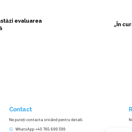
astăzi evaluarea
„În cu
ă
Contact
R
Ne puteți contacta oricând pentru detalii.
N
WhatsApp +40 765 699 399