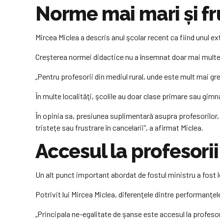
Norme mai mari şi fru
Mircea Miclea a descris anul şcolar recent ca fiind unul ext
Creşterea normei didactice nu a însemnat doar mai multe 
„Pentru profesorii din mediul rural, unde este mult mai greu
În multe localităţi, şcolile au doar clase primare sau gim
În opinia sa, presiunea suplimentară asupra profesorilor,
tristeţe sau frustrare în cancelarii”, a afirmat Miclea.
Accesul la profesorii
Un alt punct important abordat de fostul ministru a fost l
Potrivit lui Mircea Miclea, diferenţele dintre performanţele
„Principala ne-egalitate de şanse este accesul la profesor