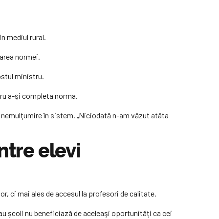
in mediul rural.
tarea normei.
ostul ministru.
ntru a-şi completa norma.
 de nemulţumire în sistem. „Niciodată n-am văzut atâta
ntre elevi
or, ci mai ales de accesul la profesori de calitate.
au şcoli nu beneficiază de aceleaşi oportunităţi ca cei