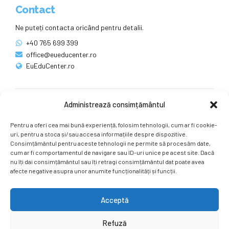
Contact
Ne puteți contacta oricând pentru detalii.
+40 765 699 399
office@eueducenter.ro
EuEduCenter.ro
Administrează consimțământul
Rețele sociale
Pentru a oferi cea mai bună experiență, folosim tehnologii, cum ar fi cookie-
Ne puteți găsi și pe rețelele sociale.
uri, pentru a stoca și/sau accesa informațiile despre dispozitive.
Consimțământul pentru aceste tehnologii ne permite să procesăm date,
cum ar fi comportamentul de navigare sau ID-uri unice pe acest site. Dacă
nu îți dai consimțământul sau îți retragi consimțământul dat poate avea
afecte negative asupra unor anumite funcționalități și funcții.
Acceptă
Copyright by
EuEduCenter.ro
.
Refuză