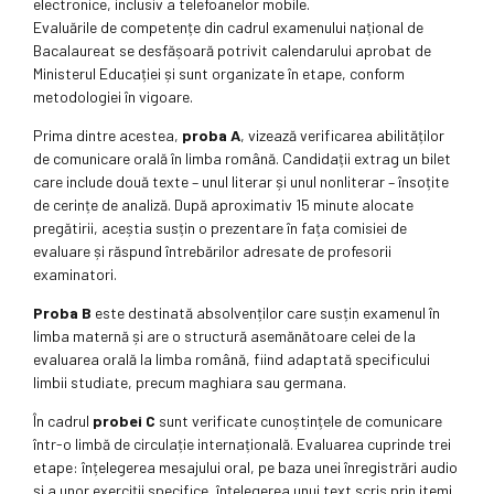
electronice, inclusiv a telefoanelor mobile.
Evaluările de competențe din cadrul examenului național de
Bacalaureat se desfășoară potrivit calendarului aprobat de
Ministerul Educației și sunt organizate în etape, conform
metodologiei în vigoare.
Prima dintre acestea,
proba A
, vizează verificarea abilităților
de comunicare orală în limba română. Candidații extrag un bilet
care include două texte – unul literar și unul nonliterar – însoțite
de cerințe de analiză. După aproximativ 15 minute alocate
pregătirii, aceștia susțin o prezentare în fața comisiei de
evaluare și răspund întrebărilor adresate de profesorii
examinatori.
Proba B
este destinată absolvenților care susțin examenul în
limba maternă și are o structură asemănătoare celei de la
evaluarea orală la limba română, fiind adaptată specificului
limbii studiate, precum maghiara sau germana.
În cadrul
probei C
sunt verificate cunoștințele de comunicare
într-o limbă de circulație internațională. Evaluarea cuprinde trei
etape: înțelegerea mesajului oral, pe baza unei înregistrări audio
și a unor exerciții specifice, înțelegerea unui text scris prin itemi