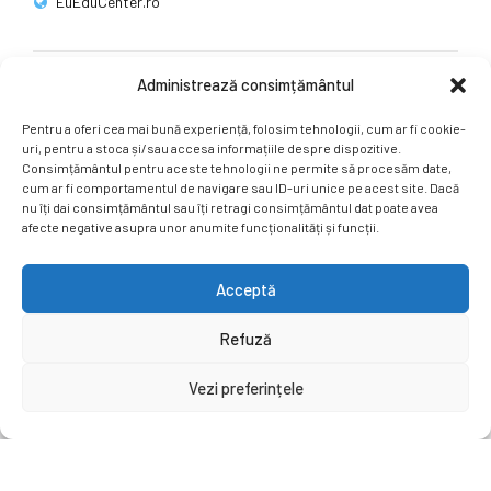
EuEduCenter.ro
Administrează consimțământul
Rețele sociale
Pentru a oferi cea mai bună experiență, folosim tehnologii, cum ar fi cookie-
Ne puteți găsi și pe rețelele sociale.
uri, pentru a stoca și/sau accesa informațiile despre dispozitive.
Consimțământul pentru aceste tehnologii ne permite să procesăm date,
cum ar fi comportamentul de navigare sau ID-uri unice pe acest site. Dacă
nu îți dai consimțământul sau îți retragi consimțământul dat poate avea
afecte negative asupra unor anumite funcționalități și funcții.
Acceptă
Copyright by
EuEduCenter.ro
.
Refuză
Prima Pagină
Simpozion Internațional
Revista
Știri
Vezi preferințele
Cont Client
ÎNAPOI SUS