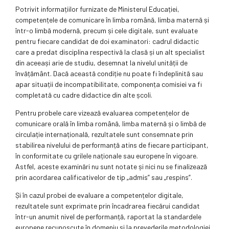
Potrivit informațiilor furnizate de Ministerul Educației,
competențele de comunicare în limba română, limba maternă și
într-o limbă modernă, precum și cele digitale, sunt evaluate
pentru fiecare candidat de doi examinatori: cadrul didactic
care a predat disciplina respectivă la clasă și un alt specialist
din aceeași arie de studiu, desemnat la nivelul unității de
învățământ. Dacă această condiție nu poate fi îndeplinită sau
apar situații de incompatibilitate, componența comisiei va fi
completată cu cadre didactice din alte școli.
Pentru probele care vizează evaluarea competențelor de
comunicare orală în limba română, limba maternă și o limbă de
circulație internațională, rezultatele sunt consemnate prin
stabilirea nivelului de performanță atins de fiecare participant,
în conformitate cu grilele naționale sau europene în vigoare.
Astfel, aceste examinări nu sunt notate și nici nu se finalizează
prin acordarea calificativelor de tip „admis” sau „respins”.
Și în cazul probei de evaluare a competențelor digitale,
rezultatele sunt exprimate prin încadrarea fiecărui candidat
într-un anumit nivel de performanță, raportat la standardele
europene recunoscute în domeniu și la prevederile metodologiei