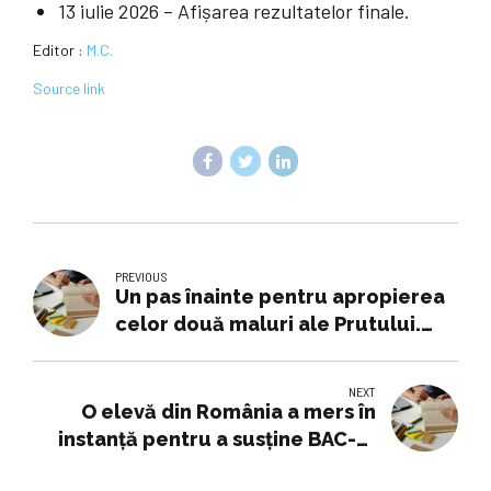
13 iulie 2026 – Afișarea rezultatelor finale.
Editor :
M.C.
Source link
PREVIOUS
Un pas înainte pentru apropierea
celor două maluri ale Prutului.
Eugen Tomac propune un spațiu
media comun, educație integrată
NEXT
și competiții sportive comune –
O elevă din România a mers în
Cotidianul
instanţă pentru a susţine BAC-ul
mai devreme. Ce au decis