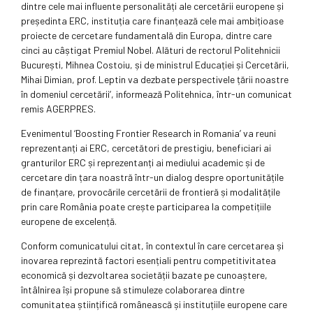
dintre cele mai influente personalități ale cercetării europene și
președinta ERC, instituția care finanțează cele mai ambițioase
proiecte de cercetare fundamentală din Europa, dintre care
cinci au câștigat Premiul Nobel. Alături de rectorul Politehnicii
București, Mihnea Costoiu, și de ministrul Educației și Cercetării,
Mihai Dimian, prof. Leptin va dezbate perspectivele țării noastre
în domeniul cercetării’, informează Politehnica, într-un comunicat
remis AGERPRES.
Evenimentul ‘Boosting Frontier Research in Romania’ va reuni
reprezentanți ai ERC, cercetători de prestigiu, beneficiari ai
granturilor ERC și reprezentanți ai mediului academic și de
cercetare din țara noastră într-un dialog despre oportunitățile
de finanțare, provocările cercetării de frontieră și modalitățile
prin care România poate crește participarea la competițiile
europene de excelență.
Conform comunicatului citat, în contextul în care cercetarea și
inovarea reprezintă factori esențiali pentru competitivitatea
economică și dezvoltarea societății bazate pe cunoaștere,
întâlnirea își propune să stimuleze colaborarea dintre
comunitatea științifică românească și instituțiile europene care