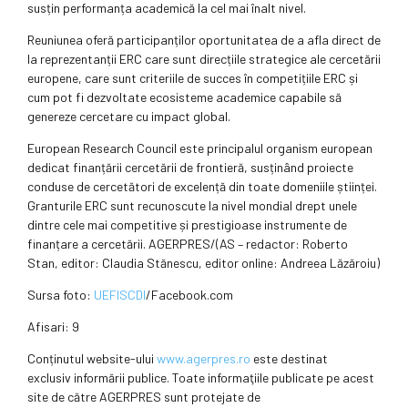
susțin performanța academică la cel mai înalt nivel.
Reuniunea oferă participanților oportunitatea de a afla direct de
la reprezentanții ERC care sunt direcțiile strategice ale cercetării
europene, care sunt criteriile de succes în competițiile ERC și
cum pot fi dezvoltate ecosisteme academice capabile să
genereze cercetare cu impact global.
European Research Council este principalul organism european
dedicat finanțării cercetării de frontieră, susținând proiecte
conduse de cercetători de excelență din toate domeniile științei.
Granturile ERC sunt recunoscute la nivel mondial drept unele
dintre cele mai competitive și prestigioase instrumente de
finanțare a cercetării. AGERPRES/(AS – redactor: Roberto
Stan, editor: Claudia Stănescu, editor online: Andreea Lăzăroiu)
Sursa foto:
UEFISCDI
/Facebook.com
Afisari: 9
Conținutul website-ului
www.agerpres.ro
este destinat
exclusiv informării publice. Toate informaţiile publicate pe acest
site de către AGERPRES sunt protejate de