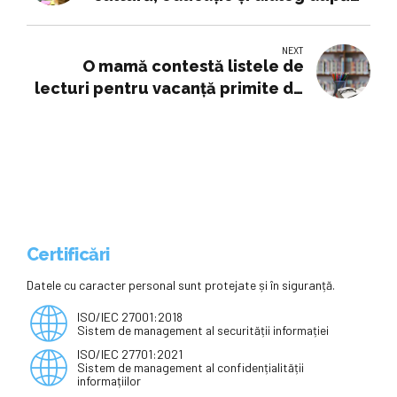
vizita Principelui Nicolae
NEXT
O mamă contestă listele de
lecturi pentru vacanță primite de
fiica sa de la școală: „Nu mi se
pare corect să cumpăr 10-15 cărți
noi”
Certificări
Datele cu caracter personal sunt protejate și în siguranță.
ISO/IEC 27001:2018
Sistem de management al securității informației
ISO/IEC 27701:2021
Sistem de management al confidențialității
informațiilor