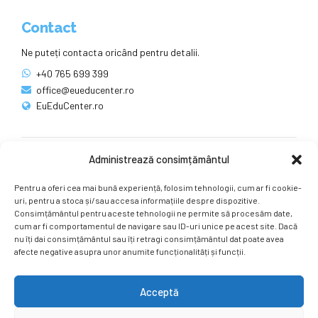
Contact
Ne puteți contacta oricând pentru detalii.
+40 765 699 399
office@eueducenter.ro
EuEduCenter.ro
Administrează consimțământul
Rețele sociale
Pentru a oferi cea mai bună experiență, folosim tehnologii, cum ar fi cookie-
Ne puteți găsi și pe rețelele sociale.
uri, pentru a stoca și/sau accesa informațiile despre dispozitive.
Consimțământul pentru aceste tehnologii ne permite să procesăm date,
cum ar fi comportamentul de navigare sau ID-uri unice pe acest site. Dacă
nu îți dai consimțământul sau îți retragi consimțământul dat poate avea
afecte negative asupra unor anumite funcționalități și funcții.
Acceptă
Copyright by
EuEduCenter.ro
.