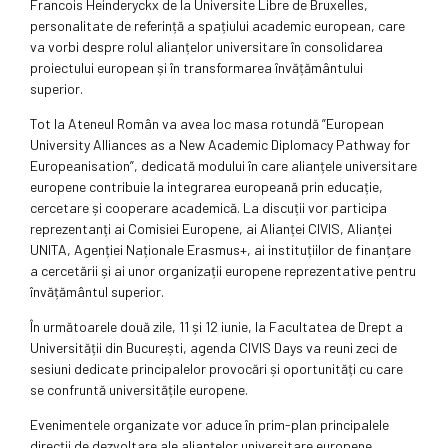
Francois Heinderyckx de la Universite Libre de Bruxelles,
personalitate de referință a spațiului academic european, care
va vorbi despre rolul alianțelor universitare în consolidarea
proiectului european și în transformarea învățământului
superior.
Tot la Ateneul Român va avea loc masa rotundă ”European
University Alliances as a New Academic Diplomacy Pathway for
Europeanisation”, dedicată modului în care alianțele universitare
europene contribuie la integrarea europeană prin educație,
cercetare și cooperare academică. La discuții vor participa
reprezentanți ai Comisiei Europene, ai Alianței CIVIS, Alianței
UNITA, Agenției Naționale Erasmus+, ai instituțiilor de finanțare
a cercetării și ai unor organizații europene reprezentative pentru
învățământul superior.
În următoarele două zile, 11 și 12 iunie, la Facultatea de Drept a
Universității din București, agenda CIVIS Days va reuni zeci de
sesiuni dedicate principalelor provocări și oportunități cu care
se confruntă universitățile europene.
Evenimentele organizate vor aduce în prim-plan principalele
direcții de dezvoltare ale alianțelor universitare europene.