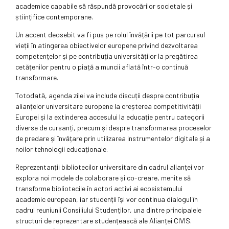
academice capabile să răspundă provocărilor societale și
științifice contemporane.
Un accent deosebit va fi pus pe rolul învățării pe tot parcursul
vieții în atingerea obiectivelor europene privind dezvoltarea
competențelor și pe contribuția universităților la pregătirea
cetățenilor pentru o piață a muncii aflată într-o continuă
transformare.
Totodată, agenda zilei va include discuții despre contribuția
alianțelor universitare europene la creșterea competitivității
Europei și la extinderea accesului la educație pentru categorii
diverse de cursanți, precum și despre transformarea proceselor
de predare și învățare prin utilizarea instrumentelor digitale și a
noilor tehnologii educaționale.
Reprezentanții bibliotecilor universitare din cadrul alianței vor
explora noi modele de colaborare și co-creare, menite să
transforme bibliotecile în actori activi ai ecosistemului
academic european, iar studenții își vor continua dialogul în
cadrul reuniunii Consiliului Studenților, una dintre principalele
structuri de reprezentare studențească ale Alianței CIVIS.