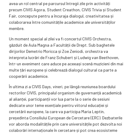
avea un rol central pe parcursul întregii zile prin activități
precum CIVIS Agora, Student Creathon, CIVIS Trivia și Student
Fair, concepute pentru a încuraja dialogul, creativitatea și
colaborarea între comunitățile academice ale universităților
membre.
Un moment special al zilei va fi concertul CIVIS Orchestra,
găzduit de Aula Magna a Facultății de Drept. Sub baghetele
dirijorilor Demetrio Moricca și Zoe Zeniodi, orchestra va
interpreta lucrări de Franz Schubert și Ludwig van Beethoven,
într-un eveniment care aduce pe aceeași scenă muzicieni din mai
multe țări europene și celebrează dialogul cultural ca parte a
cooperării academice.
În ultima zi a CIVIS Days, vineri, pe lângă reuniunea boardului
rectorilor CIVIS, principalul organism de guvernanță academică
al alianței, participanții vor lua parte la o serie de sesiuni
dedicate unor teme esențiale pentru viitorul educației și
cercetării europene, la care va participa Maria Leptin,
președinta Consiliului European de Cercetare (ERC). Dezbaterile
vor aborda modalitățile prin care universitățile pot dezvolta noi
colaborări internaționale în cercetare și pot crea ecosisteme