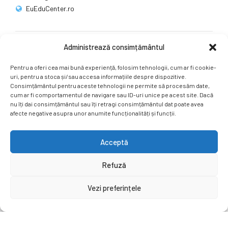
EuEduCenter.ro
Administrează consimțământul
Rețele sociale
Pentru a oferi cea mai bună experiență, folosim tehnologii, cum ar fi cookie-
Ne puteți găsi și pe rețelele sociale.
uri, pentru a stoca și/sau accesa informațiile despre dispozitive.
Consimțământul pentru aceste tehnologii ne permite să procesăm date,
cum ar fi comportamentul de navigare sau ID-uri unice pe acest site. Dacă
nu îți dai consimțământul sau îți retragi consimțământul dat poate avea
afecte negative asupra unor anumite funcționalități și funcții.
Acceptă
Copyright by
EuEduCenter.ro
.
Refuză
Prima Pagină
Simpozion Internațional
Revista
Știri
Vezi preferințele
Cont Client
ÎNAPOI SUS