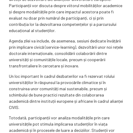
Participanții vor discuta despre viitorul mobilităților academice
și despre modalitățile prin care impactul acestora poate fi
evaluat nu doar prin numărul de participanți, ci și prin
contribuția lor la dezvoltarea competențelor și a parcursului
educațional al studenților.
Agenda zilei va include, de asemenea, sesiuni dedicate învățării
prin implicare civică (service-learning), dezvoltării unor noi rețele
doctorale internaționale, consolidării colaborării dintre
universități și comunitățile locale, precum și cooperării
transfrontaliere în cercetare și inovare.
Un loc important în cadrul dezbaterilor va fi rezervat rolului
universităților în răspunsul la provocările climatice și în
construirea unor comunități mai sustenabile, precum și
schimbului de bune practici rezultate din colaborarea
academică dintre instituții europene și africane în cadrul alianței
CIVIS.
Totodată, participanții vor analiza modalitățile prin care
universitățile pot stimula implicarea studenților în viața
academică și în procesele de luare a deciziilor. Studenții vor