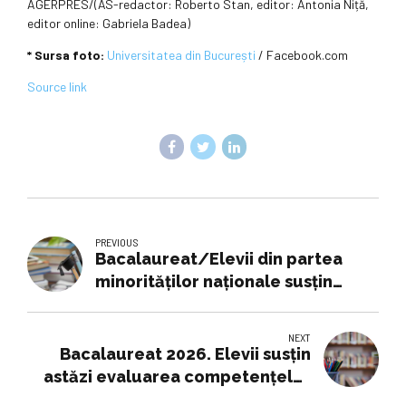
AGERPRES/(AS-redactor: Roberto Stan, editor: Antonia Niță,
editor online: Gabriela Badea)
* Sursa foto:
Universitatea din București
/ Facebook.com
Source link
PREVIOUS
Bacalaureat/Elevii din partea
minorităților naționale susțin
proba de evaluare a
competențelor în limba maternă
NEXT
Bacalaureat 2026. Elevii susțin
astăzi evaluarea competențelor
la limba maternă. Cum se