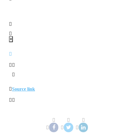
×
Source link