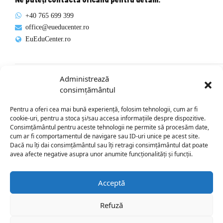
+40 765 699 399
office@eueducenter.ro
EuEduCenter.ro
Administrează
consimțământul
Rețele sociale
Pentru a oferi cea mai bună experiență, folosim tehnologii, cum ar fi
Ne puteți găsi și pe rețelele sociale.
cookie-uri, pentru a stoca și/sau accesa informațiile despre dispozitive.
Consimțământul pentru aceste tehnologii ne permite să procesăm date,
cum ar fi comportamentul de navigare sau ID-uri unice pe acest site.
Dacă nu îți dai consimțământul sau îți retragi consimțământul dat poate
avea afecte negative asupra unor anumite funcționalități și funcții.
Acceptă
Refuză
Prima Pagină
Sim