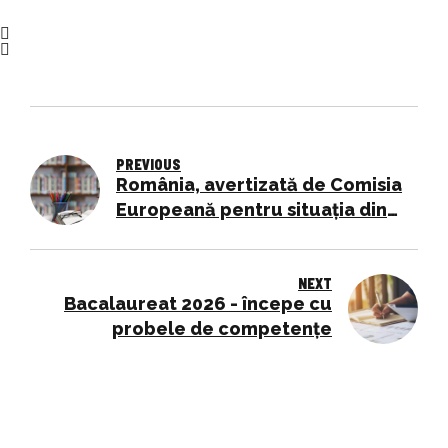
PREVIOUS
România, avertizată de Comisia
Europeană pentru situația din
educație: abandonul școlar
crește, iar inegalitățile se
adâncesc
NEXT
Bacalaureat 2026 - începe cu
probele de competențe