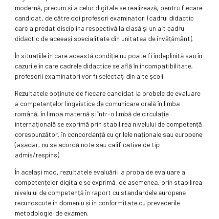
modernă, precum și a celor digitale se realizează, pentru fiecare
candidat, de către doi profesori examinatori (cadrul didactic
care a predat disciplina respectivă la clasă și un alt cadru
didactic de aceeași specialitate din unitatea de învățământ).
În situațiile în care această condiție nu poate fi îndeplinită sau în
cazurile în care cadrele didactice se află în incompatibilitate,
profesorii examinatori vor fi selectați din alte școli.
Rezultatele obținute de fiecare candidat la probele de evaluare
a competențelor lingvistice de comunicare orală în limba
română, în limba maternă și într-o limbă de circulație
internațională se exprimă prin stabilirea nivelului de competență
corespunzător, în concordanță cu grilele naționale sau europene
(așadar, nu se acordă note sau calificative de tip
admis/respins).
În același mod, rezultatele evaluării la proba de evaluare a
competențelor digitale se exprimă, de asemenea, prin stabilirea
nivelului de competență în raport cu standardele europene
recunoscute în domeniu și în conformitate cu prevederile
metodologiei de examen.