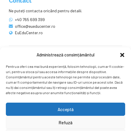
Contact
Ne puteți contacta oricând pentru detalii.
+40 765 699 399
office@eueducenter.ro
EuEduCenter.ro
Administrează consimțământul
Rețele sociale
Pentru a oferi cea mai bună experiență, folosim tehnologii, cum ar fi cookie-
Ne puteți găsi și pe rețelele sociale.
uri, pentru a stoca și/sau accesa informațiile despre dispozitive.
Consimțământul pentru aceste tehnologii ne permite să procesăm date,
cum ar fi comportamentul de navigare sau ID-uri unice pe acest site. Dacă
nu îți dai consimțământul sau îți retragi consimțământul dat poate avea
afecte negative asupra unor anumite funcționalități și funcții.
Acceptă
Copyright by
EuEduCenter.ro
.
Refuză