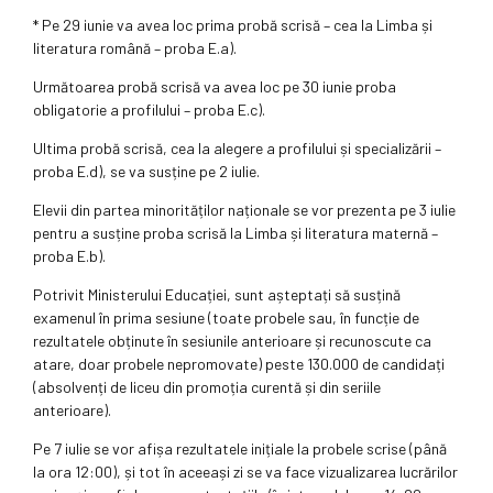
* Pe 29 iunie va avea loc prima probă scrisă – cea la Limba și
literatura română – proba E.a).
Următoarea probă scrisă va avea loc pe 30 iunie proba
obligatorie a profilului – proba E.c).
Ultima probă scrisă, cea la alegere a profilului și specializării –
proba E.d), se va susține pe 2 iulie.
Elevii din partea minorităților naționale se vor prezenta pe 3 iulie
pentru a susține proba scrisă la Limba și literatura maternă –
proba E.b).
Potrivit Ministerului Educației, sunt așteptați să susțină
examenul în prima sesiune (toate probele sau, în funcție de
rezultatele obținute în sesiunile anterioare și recunoscute ca
atare, doar probele nepromovate) peste 130.000 de candidați
(absolvenți de liceu din promoția curentă și din seriile
anterioare).
Pe 7 iulie se vor afișa rezultatele inițiale la probele scrise (până
la ora 12:00), și tot în aceeași zi se va face vizualizarea lucrărilor